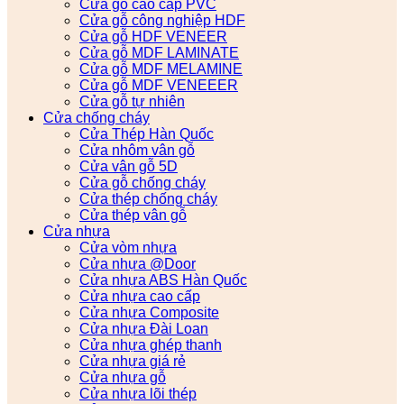
Cửa gỗ cao cấp PVC
Cửa gỗ công nghiệp HDF
Cửa gỗ HDF VENEER
Cửa gỗ MDF LAMINATE
Cửa gỗ MDF MELAMINE
Cửa gỗ MDF VENEEER
Cửa gỗ tự nhiên
Cửa chống cháy
Cửa Thép Hàn Quốc
Cửa nhôm vân gỗ
Cửa vân gỗ 5D
Cửa gỗ chống cháy
Cửa thép chống cháy
Cửa thép vân gỗ
Cửa nhựa
Cửa vòm nhựa
Cửa nhựa @Door
Cửa nhựa ABS Hàn Quốc
Cửa nhựa cao cấp
Cửa nhựa Composite
Cửa nhựa Đài Loan
Cửa nhựa ghép thanh
Cửa nhựa giá rẻ
Cửa nhựa gỗ
Cửa nhựa lõi thép