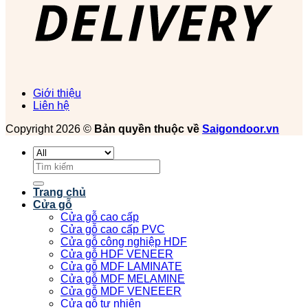
Giới thiệu
Liên hệ
Copyright 2026 ©
Bản quyền thuộc về
Saigondoor.vn
Tìm
kiếm:
Trang chủ
Cửa gỗ
Cửa gỗ cao cấp
Cửa gỗ cao cấp PVC
Cửa gỗ công nghiệp HDF
Cửa gỗ HDF VENEER
Cửa gỗ MDF LAMINATE
Cửa gỗ MDF MELAMINE
Cửa gỗ MDF VENEEER
Cửa gỗ tự nhiên