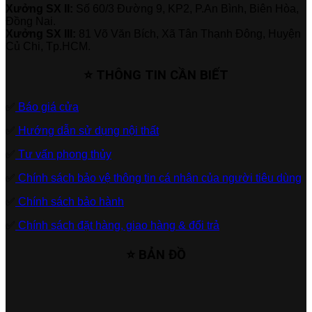
Xưởng SX II:
Số 60/3 Đường 9, KP2, P.An Bình, Biên Hòa,
Đồng Nai.
Xưởng SX III:
81 Võ Văn Bích, Xã Tân Thạnh Đông, Huyện
Củ Chi, Tp.HCM.
⭐ THÔNG TIN CẦN BIẾT
✅
Báo giá cửa
✅
Hướng dẫn sử dụng nội thất
✅
Tư vấn phong thủy
✅
Chính sách bảo vệ thông tin cá nhân của người tiêu dùng
✅
Chính sách bảo hành
✅
Chính sách đặt hàng, giao hàng & đổi trả
⭐ BẢN ĐỒ