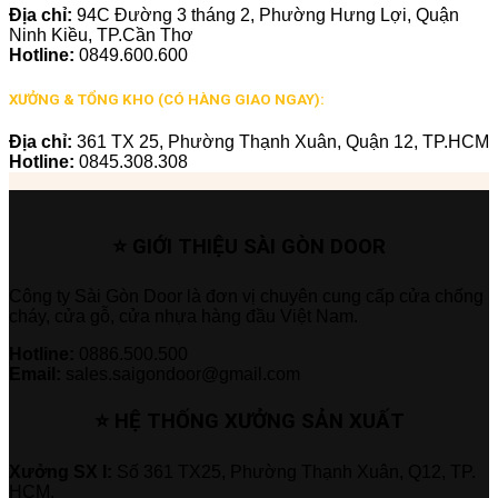
Địa chỉ:
94C Đường 3 tháng 2, Phường Hưng Lợi, Quận
Ninh Kiều, TP.Cần Thơ
Hotline:
0849.600.600
XƯỞNG & TỔNG KHO (CÓ HÀNG GIAO NGAY):
Địa chỉ:
361 TX 25, Phường Thạnh Xuân, Quận 12, TP.HCM
Hotline:
0845.308.308
⭐ GIỚI THIỆU SÀI GÒN DOOR
Công ty Sài Gòn Door là đơn vị chuyên cung cấp cửa chống
cháy, cửa gỗ, cửa nhựa hàng đầu Việt Nam.
Hotline:
0886.500.500
Email:
sales.saigondoor@gmail.com
⭐ HỆ THỐNG XƯỞNG SẢN XUẤT
Xưởng SX I:
Số 361 TX25, Phường Thạnh Xuân, Q12, TP.
HCM.