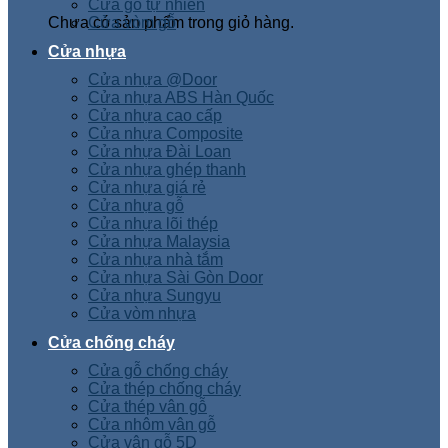
Cửa gỗ tự nhiên
Chưa có sản phẩm trong giỏ hàng.
Cửa vòm gỗ
Cửa nhựa
Cửa nhựa @Door
Cửa nhựa ABS Hàn Quốc
Cửa nhựa cao cấp
Cửa nhựa Composite
Cửa nhựa Đài Loan
Cửa nhựa ghép thanh
Cửa nhựa giá rẻ
Cửa nhựa gỗ
Cửa nhựa lõi thép
Cửa nhựa Malaysia
Cửa nhựa nhà tắm
Cửa nhựa Sài Gòn Door
Cửa nhựa Sungyu
Cửa vòm nhựa
Cửa chống cháy
Cửa gỗ chống cháy
Cửa thép chống cháy
Cửa thép vân gỗ
Cửa nhôm vân gỗ
Cửa vân gỗ 5D