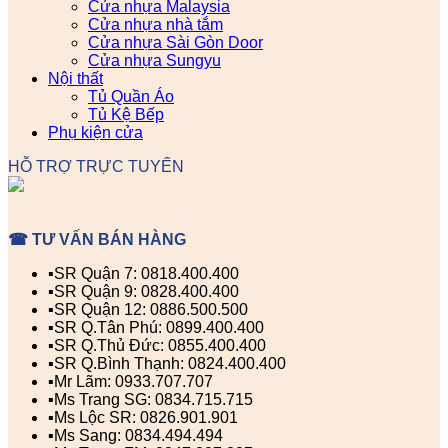
Cửa nhựa Malaysia
Cửa nhựa nhà tắm
Cửa nhựa Sài Gòn Door
Cửa nhựa Sungyu
Nội thất
Tủ Quần Áo
Tủ Kệ Bếp
Phụ kiện cửa
HỖ TRỢ TRỰC TUYẾN
☎ TƯ VẤN BÁN HÀNG
▪️SR Quận 7: 0818.400.400
▪️SR Quận 9: 0828.400.400
▪️SR Quận 12: 0886.500.500
▪️SR Q.Tân Phú: 0899.400.400
▪️SR Q.Thủ Đức: 0855.400.400
▪️SR Q.Bình Thạnh: 0824.400.400
▪️Mr Lãm: 0933.707.707
▪️Ms Trang SG: 0834.715.715
▪️Ms Lộc SR: 0826.901.901
▪️Ms Sang: 0834.494.494