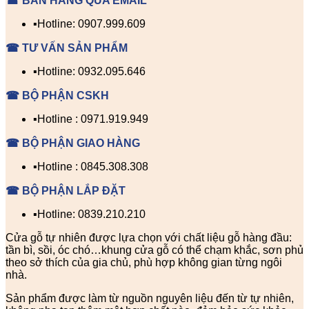
☎ BÁN HÀNG QUA EMAIL
▪️Hotline: 0907.999.609
☎ TƯ VẤN SẢN PHẨM
▪️Hotline: 0932.095.646
☎ BỘ PHẬN CSKH
▪️Hotline : 0971.919.949
☎ BỘ PHẬN GIAO HÀNG
▪️Hotline : 0845.308.308
☎ BỘ PHẬN LẮP ĐẶT
▪️Hotline: 0839.210.210
Cửa gỗ tự nhiên được lựa chọn với chất liệu gỗ hàng đầu:
tần bì, sồi, óc chó…khung cửa gỗ có thể chạm khắc, sơn phủ
theo sở thích của gia chủ, phù hợp không gian từng ngôi
nhà.
Sản phẩm được làm từ nguồn nguyên liệu đến từ tự nhiên,