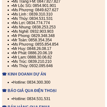
▪️Ms Trang FM: 0847.827.827
▪️Mr Lộc SG: 0854.901.901
▪️Ms Phượng: 0849.627.627
▪️Ms Linh : 0839.310.310
▪️Ms Thúy: 0834.531.531
▪️Ms Lợi: 0834.774.774
▪️Ms Nhung: 0838.253.253
▪️Ms Nghệ: 0932.903.903
▪️Mr Phong: 0829.348.348
▪️Mr Toàn: 0858.354.354
▪️Ms Phương: 0855.854.854
▪️Mr Huy: 0848.26.08.17
▪️Mr Phát: 0886.20.06.19
▪️Mr Lam: 0888.30.06.82
▪️Ms Trúc: 0839.210.210
▪️Ms Thúy: 0932.095.646
☎ KINH DOANH DỰ ÁN
▪️Hotline: 0834.300.300
☎ BÁO GIÁ QUA ĐIỆN THOẠI
▪️Hotline: 0834.531.531