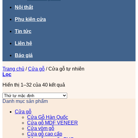
Nội thất
Phụ kiện cửa
Tin tức
Liên hệ
Báo giá
Trang chủ
/
Cửa gỗ
/
Cửa gỗ tự nhiên
Lọc
Hiển thị 1–32 của 40 kết quả
Danh mục sản phẩm
Cửa gỗ
Cửa Gỗ Hàn Quốc
Cửa gỗ MDF VENEER
Cửa vòm gỗ
Cửa gỗ cao cấp