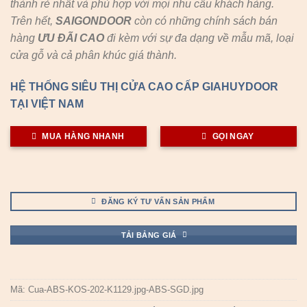
thành rẻ nhất và phù hợp với mọi nhu cầu khách hàng.
Trên hết,
SAIGONDOOR
còn có những chính sách bán
hàng
ƯU ĐÃI
CAO
đi kèm với sự đa dạng về mẫu mã, loại
cửa gỗ và cả phân khúc giá thành.
HỆ THỐNG SIÊU THỊ CỬA CAO CẤP GIAHUYDOOR
TẠI VIỆT NAM
MUA HÀNG NHANH
GỌI NGAY
ĐĂNG KÝ TƯ VẤN SẢN PHẨM
TẢI BẢNG GIÁ
Mã:
Cua-ABS-KOS-202-K1129.jpg-ABS-SGD.jpg