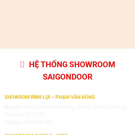
HỆ THỐNG SHOWROOM
SAIGONDOOR
SHOWROM BÌNH LỢI – PHẠM VĂN ĐỒNG
Địa chỉ:
Số 615 Phạm Văn Đồng, P. Hiệp Bình Chánh, Q.
Thủ Đức, Tp.HCM
Hotline:
0824.400.400