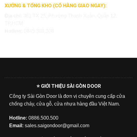
XƯỞNG & TỔNG KHO (CÓ HÀNG GIAO NGAY):
Địa chỉ:
361 TX 25, Phường Thạnh Xuân, Quận 12,
TP.HCM
Hotline:
0845.308.308
⭐ GIỚI THIỆU SÀI GÒN DOOR
Công ty Sài Gòn Door là đơn vị chuyên cung cấp cửa
chống cháy, cửa gỗ, cửa nhựa hàng đầu Việt Nam.
Hotline:
0886.500.500
Email:
sales.saigondoor@gmail.com