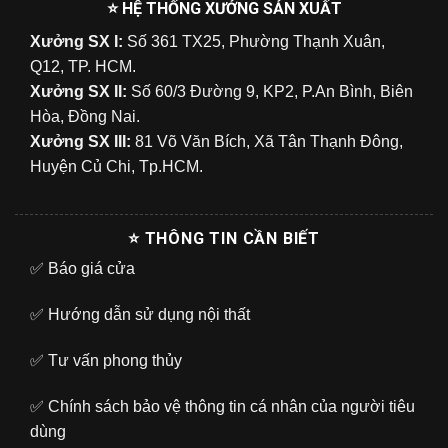
⭐ HỆ THỐNG XƯỞNG SẢN XUẤT
Xưởng SX I:
Số 361 TX25, Phường Thạnh Xuân,
Q12, TP. HCM.
Xưởng SX II:
Số 60/3 Đường 9, KP2, P.An Bình, Biên
Hòa, Đồng Nai.
Xưởng SX III:
81 Võ Văn Bích, Xã Tân Thạnh Đông,
Huyện Củ Chi, Tp.HCM.
⭐ THÔNG TIN CẦN BIẾT
✅
Báo giá cửa
✅
Hướng dẫn sử dụng nội thất
✅
Tư vấn phong thủy
✅
Chính sách bảo vệ thông tin cá nhân của người tiêu
dùng