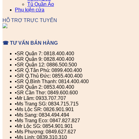
Tủ Quần Áo
Phụ kiện cửa
HỖ TRỢ TRỰC TUYẾN
☎ TƯ VẤN BÁN HÀNG
▪️SR Quận 7: 0818.400.400
▪️SR Quận 9: 0828.400.400
▪️SR Quận 12: 0886.500.500
▪️SR Q.Tân Phú: 0899.400.400
▪️SR Q.Thủ Đức: 0855.400.400
▪️SR Q.Bình Thạnh: 0814.400.400
▪️SR Quận 2: 0853.400.400
▪️SR Cần Thơ: 0849.600.600
▪️Mr Lãm: 0933.707.707
▪️Ms Trang SG: 0834.715.715
▪️Ms Lộc SR: 0826.901.901
▪️Ms Sang: 0834.494.494
▪️Ms Trang Eco: 0847.827.827
▪️Mr Lộc SG: 0854.901.901
▪️Ms Phượng: 0849.627.627
▪️Ms Linh: 0839.310.310