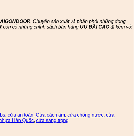
SAIGONDOOR
. Chuyên sản xuất và phân phối những dòng
R
còn có những chính sách bán hàng
ƯU ĐÃI
CAO
đi kèm với
abs
,
cửa an toàn
,
Cửa cách âm
,
cửa chống nước
,
cửa
nhựa Hàn Quốc
,
cửa sang trọng