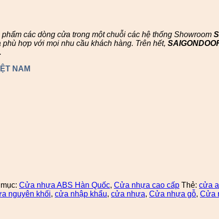
n phẩm các dòng cửa trong một chuỗi các hệ thống Showroom
à phù hợp với mọi nhu cầu khách hàng. Trên hết,
SAIGONDOO
.
IỆT NAM
 mục:
Cửa nhựa ABS Hàn Quốc
,
Cửa nhựa cao cấp
Thẻ:
cửa 
ửa nguyên khối
,
cửa nhập khẩu
,
cửa nhựa
,
Cửa nhựa gỗ
,
Cửa 