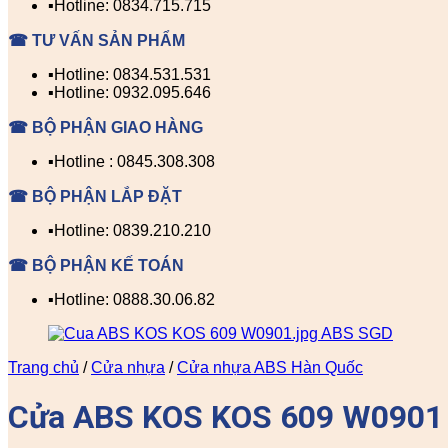
▪️Hotline: 0834.715.715
☎ TƯ VẤN SẢN PHẨM
▪️Hotline: 0834.531.531
▪️Hotline: 0932.095.646
☎ BỘ PHẬN GIAO HÀNG
▪️Hotline : 0845.308.308
☎ BỘ PHẬN LẮP ĐẶT
▪️Hotline: 0839.210.210
☎ BỘ PHẬN KẾ TOÁN
▪️Hotline: 0888.30.06.82
Trang chủ
/
Cửa nhựa
/
Cửa nhựa ABS Hàn Quốc
Cửa ABS KOS KOS 609 W0901