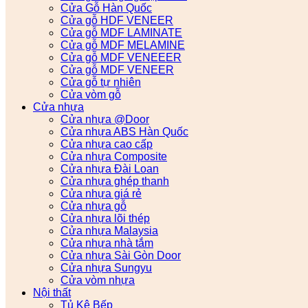
Cửa Gỗ Hàn Quốc
Cửa gỗ HDF VENEER
Cửa gỗ MDF LAMINATE
Cửa gỗ MDF MELAMINE
Cửa gỗ MDF VENEEER
Cửa gỗ MDF VENEER
Cửa gỗ tự nhiên
Cửa vòm gỗ
Cửa nhựa
Cửa nhựa @Door
Cửa nhựa ABS Hàn Quốc
Cửa nhựa cao cấp
Cửa nhựa Composite
Cửa nhựa Đài Loan
Cửa nhựa ghép thanh
Cửa nhựa giá rẻ
Cửa nhựa gỗ
Cửa nhựa lõi thép
Cửa nhựa Malaysia
Cửa nhựa nhà tắm
Cửa nhựa Sài Gòn Door
Cửa nhựa Sungyu
Cửa vòm nhựa
Nội thất
Tủ Kệ Bếp