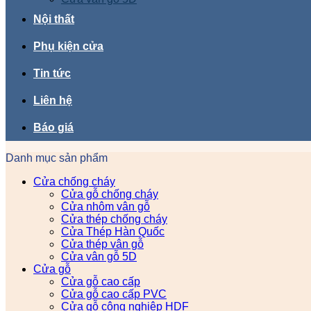
Nội thất
Phụ kiện cửa
Tin tức
Liên hệ
Báo giá
Danh mục sản phẩm
Cửa chống cháy
Cửa gỗ chống cháy
Cửa nhôm vân gỗ
Cửa thép chống cháy
Cửa Thép Hàn Quốc
Cửa thép vân gỗ
Cửa vân gỗ 5D
Cửa gỗ
Cửa gỗ cao cấp
Cửa gỗ cao cấp PVC
Cửa gỗ công nghiệp HDF