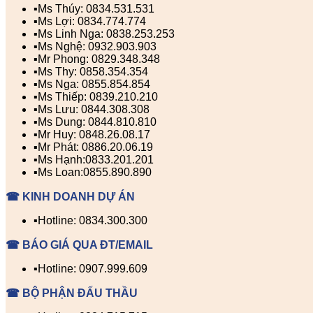
▪️Ms Thúy: 0834.531.531
▪️Ms Lợi: 0834.774.774
▪️Ms Linh Nga: 0838.253.253
▪️Ms Nghệ: 0932.903.903
▪️Mr Phong: 0829.348.348
▪️Ms Thy: 0858.354.354
▪️Ms Nga: 0855.854.854
▪️Ms Thiếp: 0839.210.210
▪️Ms Lưu: 0844.308.308
▪️Ms Dung: 0844.810.810
▪️Mr Huy: 0848.26.08.17
▪️Mr Phát: 0886.20.06.19
▪️Ms Hạnh:0833.201.201
▪️Ms Loan:0855.890.890
☎ KINH DOANH DỰ ÁN
▪️Hotline: 0834.300.300
☎ BÁO GIÁ QUA ĐT/EMAIL
▪️Hotline: 0907.999.609
☎ BỘ PHẬN ĐẤU THẦU