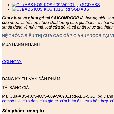
Cửa nhựa và nhựa gỗ tại SAIGONDOOR
là thương hiệu sả
cửa nhựa và hỗ hợp nhựa chất lượng cao, giá thành rẻ nhất v
sự đa dạng về mẫu mã, loại cửa gỗ và cả phân khúc giá thành
HỆ THỐNG SIÊU THỊ CỬA CAO CẤP GIAHUYDOOR TẠI V
MUA HÀNG NHANH
GỌI NGAY
ĐĂNG KÝ TƯ VẤN SẢN PHẨM
TẢI BẢNG GIÁ
Mã:
Cua-ABS-KOS-KOS-609-W0901.jpg-ABS-SGD.jpg
Danh
composite
,
cửa đẹp
,
cửa giá rẻ
,
cửa hiện đại
,
cửa hổn hợp
,
c
Sản phẩm tương tự