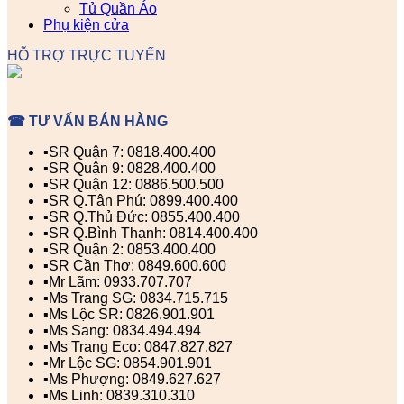
Tủ Quần Áo
Phụ kiện cửa
HỖ TRỢ TRỰC TUYẾN
☎ TƯ VẤN BÁN HÀNG
▪️SR Quận 7: 0818.400.400
▪️SR Quận 9: 0828.400.400
▪️SR Quận 12: 0886.500.500
▪️SR Q.Tân Phú: 0899.400.400
▪️SR Q.Thủ Đức: 0855.400.400
▪️SR Q.Bình Thạnh: 0814.400.400
▪️SR Quận 2: 0853.400.400
▪️SR Cần Thơ: 0849.600.600
▪️Mr Lãm: 0933.707.707
▪️Ms Trang SG: 0834.715.715
▪️Ms Lộc SR: 0826.901.901
▪️Ms Sang: 0834.494.494
▪️Ms Trang Eco: 0847.827.827
▪️Mr Lộc SG: 0854.901.901
▪️Ms Phượng: 0849.627.627
▪️Ms Linh: 0839.310.310