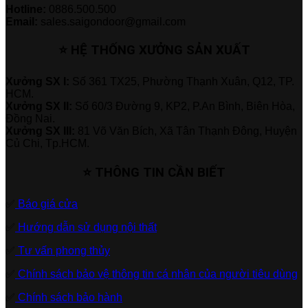
Hotline:
0886.500.500
Email:
sales.saigondoor@gmail.com
⭐ HỆ THỐNG XƯỞNG SẢN XUẤT
Xưởng SX I:
Số 361 TX25, Phường Thạnh Xuân, Q12, TP.
HCM.
Xưởng SX II:
Số 60/3 Đường 9, KP2, P.An Bình, Biên Hòa,
Đồng Nai.
Xưởng SX III:
81 Võ Văn Bích, Xã Tân Thạnh Đông, Huyện
Củ Chi, Tp.HCM.
⭐ THÔNG TIN CẦN BIẾT
✅
Báo giá cửa
✅
Hướng dẫn sử dụng nội thất
✅
Tư vấn phong thủy
✅
Chính sách bảo vệ thông tin cá nhân của người tiêu dùng
✅
Chính sách bảo hành