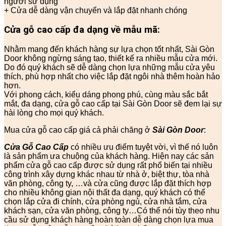
người sử dụng
+ Cửa dễ dàng vận chuyển và lắp đặt nhanh chóng
Cửa gỗ cao cấp đa dạng về mẫu mã:
Nhằm mang đến khách hàng sự lựa chọn tốt nhất, Sài Gòn
Door không ngừng sáng tạo, thiết kế ra nhiều mẫu cửa mới.
Do đó quý khách sẽ dễ dàng chọn lựa những mẫu cửa yêu
thích, phù hợp nhất cho việc lắp đặt ngôi nhà thêm hoàn hảo
hơn.
Với phong cách, kiểu dáng phong phú, cùng màu sắc bắt
mắt, đa dạng, cửa gỗ cao cấp tại Sài Gòn Door sẽ đem lại sự
hài lòng cho mọi quý khách.
Mua cửa gỗ cao cấp giá cả phải chăng ở
Sài Gòn Door
:
Cửa Gỗ Cao Cấp
có nhiều ưu điểm tuyệt vời, vì thế nó luôn
là sản phẩm ưa chuộng của khách hàng. Hiện nay các sản
phẩm cửa gỗ cao cấp được sử dụng rất phổ biến tại nhiều
công trình xây dựng khác nhau từ nhà ở, biệt thự, tòa nhà
văn phòng, công ty, …và cửa cũng được lắp đặt thích hợp
cho nhiều không gian nội thất đa dạng, quý khách có thể
chọn lắp cửa đi chính, cửa phòng ngủ, cửa nhà tắm, cửa
khách sạn, cửa văn phòng, công ty…Có thể nói tùy theo nhu
cầu sử dụng khách hàng hoàn toàn dễ dàng chọn lựa mua