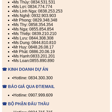
▪️Ms Thúy: 0834.531.531
▪️Ms Lợi: 0834.774.774
▪️Ms Linh Nga: 0838.253.253
▪️Ms Nghệ: 0932.903.903
▪️Mr Phong: 0829.348.348
▪️Ms Thy: 0858.354.354
▪️Ms Nga: 0855.854.854
▪️Ms Thiếp: 0839.210.210
▪️Ms Lưu: 0844.308.308
▪️Ms Dung: 0844.810.810
▪️Mr Huy: 0848.26.08.17
▪️Mr Phát: 0886.20.06.19
▪️Ms Hạnh:0833.201.201
▪️Ms Loan:0855.890.890
☎ KINH DOANH DỰ ÁN
▪️Hotline: 0834.300.300
☎ BÁO GIÁ QUA ĐT/EMAIL
▪️Hotline: 0907.999.609
☎ BỘ PHẬN ĐẤU THẦU