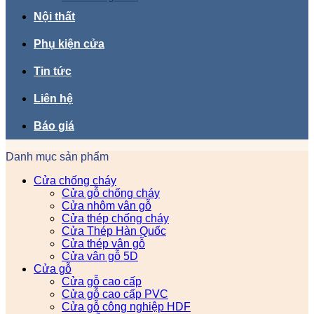
Nội thất
Phụ kiện cửa
Tin tức
Liên hệ
Báo giá
Danh mục sản phẩm
Cửa chống cháy
Cửa gỗ chống cháy
Cửa nhôm vân gỗ
Cửa thép chống cháy
Cửa Thép Hàn Quốc
Cửa thép vân gỗ
Cửa vân gỗ 5D
Cửa gỗ
Cửa gỗ cao cấp
Cửa gỗ cao cấp PVC
Cửa gỗ công nghiệp HDF