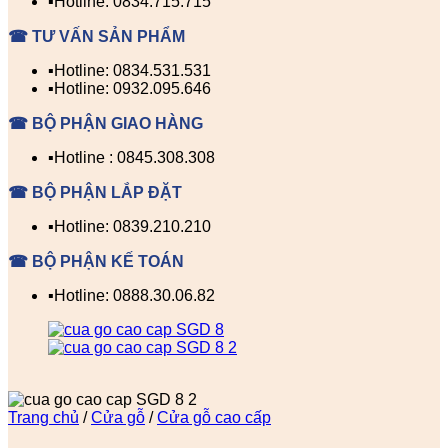
▪️Hotline: 0834.715.715
☎ TƯ VẤN SẢN PHẨM
▪️Hotline: 0834.531.531
▪️Hotline: 0932.095.646
☎ BỘ PHẬN GIAO HÀNG
▪️Hotline : 0845.308.308
☎ BỘ PHẬN LẮP ĐẶT
▪️Hotline: 0839.210.210
☎ BỘ PHẬN KẾ TOÁN
▪️Hotline: 0888.30.06.82
Trang chủ
/
Cửa gỗ
/
Cửa gỗ cao cấp