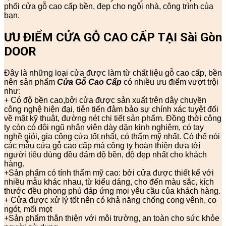
phối cửa gỗ cao cấp bền, đẹp cho ngôi nhà, công trình của
bạn.
ƯU ĐIỂM CỬA GỖ CAO CẤP TẠI Sài Gòn
DOOR
Đây là những loại cửa được làm từ chất liệu gỗ cao cấp, bền
nên sản phẩm
Cửa Gỗ Cao Cấp
có nhiều ưu điểm vượt trội
như:
+ Có độ bền cao,bởi cửa được sản xuất trên dây chuyền
công nghệ hiện đại, tiên tiến đảm bảo sự chính xác tuyệt đối
về mặt kỹ thuật, đường nét chi tiết sản phẩm. Đồng thời công
ty còn có đội ngũ nhân viên dày dặn kinh nghiệm, có tay
nghề giỏi, gia công cửa tốt nhất, có thẩm mỹ nhất. Có thể nói
các mẫu cửa gỗ cao cấp mà công ty hoàn thiện đưa tới
người tiêu dùng đều đảm độ bền, độ đẹp nhất cho khách
hàng.
+Sản phẩm có tính thẩm mỹ cao: bởi cửa được thiết kế với
nhiều mẫu khác nhau, từ kiểu dáng, cho đến màu sắc, kích
thước đều phong phú đáp ứng mọi yêu cầu của khách hàng.
+ Cửa được xử lý tốt nên có khả năng chống cong vênh, co
ngót, mối mọt
+Sản phẩm thân thiện với môi trường, an toàn cho sức khỏe