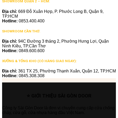
SHOWROOM QUẬN 2 – HCM:
Địa chỉ:
669 Đỗ Xuân Hợp, P. Phước Long B, Quận 9,
TP.HCM
Hotline:
0853.400.400
SHOWROOM CẦN THƠ:
Địa chỉ:
94C Đường 3 tháng 2, Phường Hưng Lợi, Quận
Ninh Kiều, TP.Cần Thơ
Hotline:
0849.600.600
XƯỞNG & TỔNG KHO (CÓ HÀNG GIAO NGAY):
Địa chỉ:
361 TX 25, Phường Thạnh Xuân, Quận 12, TP.HCM
Hotline:
0845.308.308
⭐ GIỚI THIỆU SÀI GÒN DOOR
Công ty Sài Gòn Door là đơn vị chuyên cung cấp cửa chống
cháy, cửa gỗ, cửa nhựa hàng đầu Việt Nam.