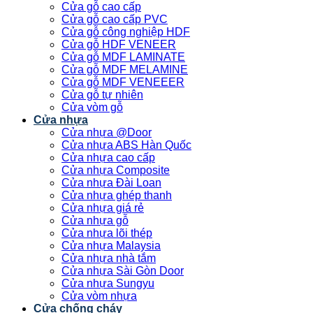
Cửa gỗ cao cấp
Cửa gỗ cao cấp PVC
Cửa gỗ công nghiệp HDF
Cửa gỗ HDF VENEER
Cửa gỗ MDF LAMINATE
Cửa gỗ MDF MELAMINE
Cửa gỗ MDF VENEEER
Cửa gỗ tự nhiên
Cửa vòm gỗ
Cửa nhựa
Cửa nhựa @Door
Cửa nhựa ABS Hàn Quốc
Cửa nhựa cao cấp
Cửa nhựa Composite
Cửa nhựa Đài Loan
Cửa nhựa ghép thanh
Cửa nhựa giá rẻ
Cửa nhựa gỗ
Cửa nhựa lõi thép
Cửa nhựa Malaysia
Cửa nhựa nhà tắm
Cửa nhựa Sài Gòn Door
Cửa nhựa Sungyu
Cửa vòm nhựa
Cửa chống cháy