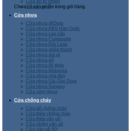
Cửa gỗ tự nhiên
Chưa có sản phẩm trong giỏ hàng.
Cửa vòm gỗ
Cửa nhựa
Cửa nhựa @Door
Cửa nhựa ABS Hàn Quốc
Cửa nhựa cao cấp
Cửa nhựa Composite
Cửa nhựa Đài Loan
Cửa nhựa ghép thanh
Cửa nhựa giá rẻ
Cửa nhựa gỗ
Cửa nhựa lõi thép
Cửa nhựa Malaysia
Cửa nhựa nhà tắm
Cửa nhựa Sài Gòn Door
Cửa nhựa Sungyu
Cửa vòm nhựa
Cửa chống cháy
Cửa gỗ chống cháy
Cửa thép chống cháy
Cửa thép vân gỗ
Cửa nhôm vân gỗ
Cửa vân gỗ 5D