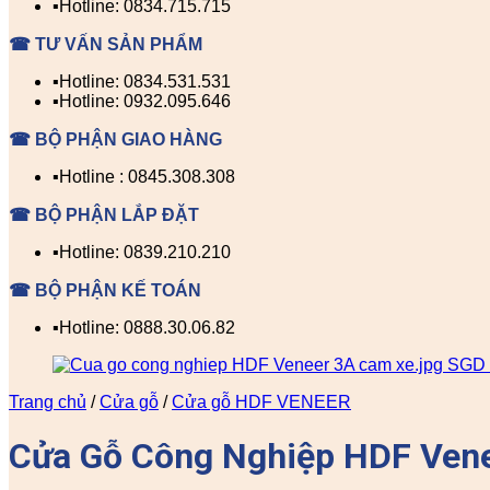
▪️Hotline: 0834.715.715
☎ TƯ VẤN SẢN PHẨM
▪️Hotline: 0834.531.531
▪️Hotline: 0932.095.646
☎ BỘ PHẬN GIAO HÀNG
▪️Hotline : 0845.308.308
☎ BỘ PHẬN LẮP ĐẶT
▪️Hotline: 0839.210.210
☎ BỘ PHẬN KẾ TOÁN
▪️Hotline: 0888.30.06.82
Trang chủ
/
Cửa gỗ
/
Cửa gỗ HDF VENEER
Cửa Gỗ Công Nghiệp HDF Vene