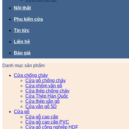
Nội thất
Phụ kiện cửa
Tin tức
Liên hệ
Báo giá
Danh mục sản phẩm
Cửa chống cháy
Cửa gỗ chống cháy
Cửa nhôm vân gỗ
Cửa thép chống cháy
Cửa Thép Hàn Quốc
Cửa thép vân gỗ
Cửa vân gỗ 5D
Cửa gỗ
Cửa gỗ cao cấp
Cửa gỗ cao cấp PVC
Cửa gỗ công nghiệp HDF