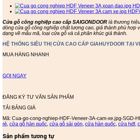
Cửa gỗ công nghiệp cao cấp SAIGONDOOR
là thương hiệ
dòng cửa gỗ công nghiệp chất lượng cao, giá thành phù hợp v
dạng về mẫu mã, loại cửa gỗ và cả phân khúc giá thành.
HỆ THỐNG SIÊU THỊ CỬA CAO CẤP GIAHUYDOOR TẠI V
MUA HÀNG NHANH
GỌI NGAY
ĐĂNG KÝ TƯ VẤN SẢN PHẨM
TẢI BẢNG GIÁ
Mã:
Cua-go-cong-nghiep-HDF-Veneer-3A-cam-xe.jpg-SGD-H
rẻ
,
cửa gỗ hàn quốc
,
cửa gỗ sài gòn
,
cửa hàn quốc
,
cửa hdf
,
c
Sản phẩm tương tự