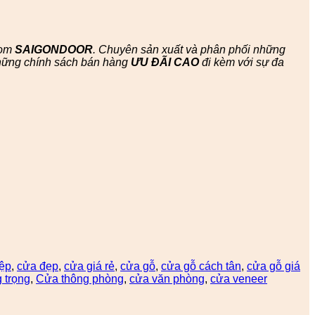
oom
SAIGONDOOR
. Chuyên sản xuất và phân phối những
hững chính sách bán hàng
ƯU ĐÃI
CAO
đi kèm với sự đa
ệp
,
cửa đẹp
,
cửa giá rẻ
,
cửa gỗ
,
cửa gỗ cách tân
,
cửa gỗ giá
 trọng
,
Cửa thông phòng
,
cửa văn phòng
,
cửa veneer