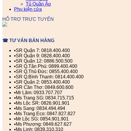
Tủ Quần Áo
Phụ kiện cửa
HỖ TRỢ TRỰC TUYẾN
☎ TƯ VẤN BÁN HÀNG
▪️SR Quận 7: 0818.400.400
▪️SR Quận 9: 0828.400.400
▪️SR Quận 12: 0886.500.500
▪️SR Q.Tân Phú: 0899.400.400
▪️SR Q.Thủ Đức: 0855.400.400
▪️SR Q.Bình Thạnh: 0814.400.400
▪️SR Quận 2: 0853.400.400
▪️SR Cần Thơ: 0849.600.600
▪️Mr Lãm: 0933.707.707
▪️Ms Trang SG: 0834.715.715
▪️Ms Lộc SR: 0826.901.901
▪️Ms Sang: 0834.494.494
▪️Ms Trang Eco: 0847.827.827
▪️Mr Lộc SG: 0854.901.901
▪️Ms Phượng: 0849.627.627
▪️Ms Linh: 0839.310.310