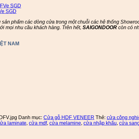
u sản phẩm các dòng cửa trong một chuỗi các hệ thống Showr
ới mọi nhu cầu khách hàng. Trên hết,
SAIGONDOOR
còn có n
IỆT NAM
DFV.jpg
Danh mục:
Cửa gỗ HDF VENEER
Thẻ:
cửa công nghi
ửa laminate
,
cửa mdf
,
cửa melamine
,
cửa nhập khẩu
,
cửa sang