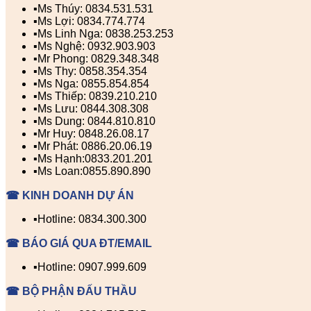
▪️Ms Thúy: 0834.531.531
▪️Ms Lợi: 0834.774.774
▪️Ms Linh Nga: 0838.253.253
▪️Ms Nghệ: 0932.903.903
▪️Mr Phong: 0829.348.348
▪️Ms Thy: 0858.354.354
▪️Ms Nga: 0855.854.854
▪️Ms Thiếp: 0839.210.210
▪️Ms Lưu: 0844.308.308
▪️Ms Dung: 0844.810.810
▪️Mr Huy: 0848.26.08.17
▪️Mr Phát: 0886.20.06.19
▪️Ms Hạnh:0833.201.201
▪️Ms Loan:0855.890.890
☎ KINH DOANH DỰ ÁN
▪️Hotline: 0834.300.300
☎ BÁO GIÁ QUA ĐT/EMAIL
▪️Hotline: 0907.999.609
☎ BỘ PHẬN ĐẤU THẦU