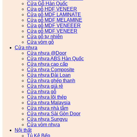
Cửa Gỗ Hàn Quốc
Cửa gỗ HDF VENEER
Cửa gỗ MDF LAMINATE
Cửa gỗ MDF MELAMINE
Cửa gỗ MDF VENEEER
Cửa gỗ MDF VENEER
Cửa gỗ tự nhiên
Cửa vòm gỗ
Cửa nhựa
Cửa nhựa @Door
Cửa nhựa ABS Hàn Quốc
Cửa nhựa cao cấp
Cửa nhựa Composite
Cửa nhựa Đài Loan
Cửa nhựa ghép thanh
Cửa nhựa giá rẻ
Cửa nhựa gỗ
Cửa nhựa lõi thép
Cửa nhựa Malaysia
Cửa nhựa nhà tắm
Cửa nhựa Sài Gòn Door
Cửa nhựa Sungyu
Cửa vòm nhựa
Nội thất
Tủ Kệ Bếp