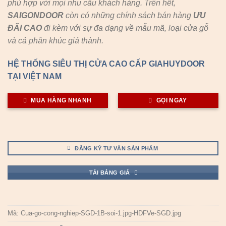
phù hợp với mọi nhu cầu khách hàng. Trên hết,
SAIGONDOOR
còn có những chính sách bán hàng
ƯU
ĐÃI
CAO
đi kèm với sự đa dạng về mẫu mã, loại cửa gỗ
và cả phân khúc giá thành.
HỆ THỐNG SIÊU THỊ CỬA CAO CẤP GIAHUYDOOR
TẠI VIỆT NAM
MUA HÀNG NHANH
GỌI NGAY
ĐĂNG KÝ TƯ VẤN SẢN PHẨM
TẢI BẢNG GIÁ
Mã:
Cua-go-cong-nghiep-SGD-1B-soi-1.jpg-HDFVe-SGD.jpg