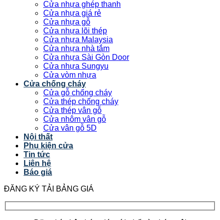
Cửa nhựa ghép thanh
Cửa nhựa giá rẻ
Cửa nhựa gỗ
Cửa nhựa lõi thép
Cửa nhựa Malaysia
Cửa nhựa nhà tắm
Cửa nhựa Sài Gòn Door
Cửa nhựa Sungyu
Cửa vòm nhựa
Cửa chống cháy
Cửa gỗ chống cháy
Cửa thép chống cháy
Cửa thép vân gỗ
Cửa nhôm vân gỗ
Cửa vân gỗ 5D
Nội thất
Phụ kiện cửa
Tin tức
Liên hệ
Báo giá
ĐĂNG KÝ TẢI BẢNG GIÁ