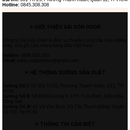
Hotline:
0845.308.308
⭐ GIỚI THIỆU SÀI GÒN DOOR
Công ty Sài Gòn Door là đơn vị chuyên cung cấp cửa chống
cháy, cửa gỗ, cửa nhựa hàng đầu Việt Nam.
Hotline:
0886.500.500
Email:
sales.saigondoor@gmail.com
⭐ HỆ THỐNG XƯỞNG SẢN XUẤT
Xưởng SX I:
Số 361 TX25, Phường Thạnh Xuân, Q12, TP.
HCM.
Xưởng SX II:
Số 60/3 Đường 9, KP2, P.An Bình, Biên Hòa,
Đồng Nai.
Xưởng SX III:
81 Võ Văn Bích, Xã Tân Thạnh Đông, Huyện
Củ Chi, Tp.HCM.
⭐ THÔNG TIN CẦN BIẾT