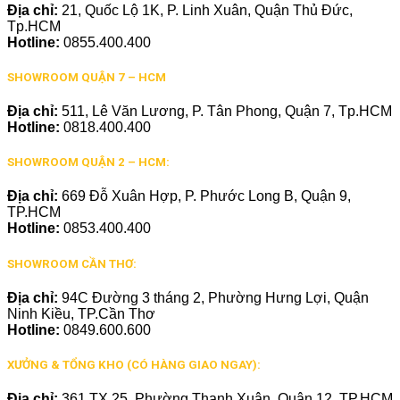
Địa chỉ:
21, Quốc Lộ 1K, P. Linh Xuân, Quận Thủ Đức,
Tp.HCM
Hotline:
0855.400.400
SHOWROOM QUẬN 7 – HCM
Địa chỉ:
511, Lê Văn Lương, P. Tân Phong, Quận 7, Tp.HCM
Hotline:
0818.400.400
SHOWROOM QUẬN 2 – HCM:
Địa chỉ:
669 Đỗ Xuân Hợp, P. Phước Long B, Quận 9,
TP.HCM
Hotline:
0853.400.400
SHOWROOM CẦN THƠ:
Địa chỉ:
94C Đường 3 tháng 2, Phường Hưng Lợi, Quận
Ninh Kiều, TP.Cần Thơ
Hotline:
0849.600.600
XƯỞNG & TỔNG KHO (CÓ HÀNG GIAO NGAY):
Địa chỉ:
361 TX 25, Phường Thạnh Xuân, Quận 12, TP.HCM