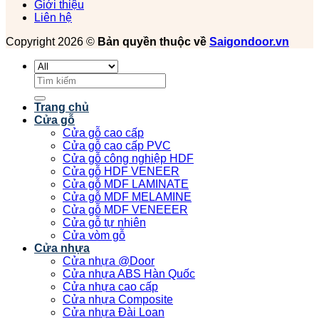
Giới thiệu
Liên hệ
Copyright 2026 ©
Bản quyền thuộc về
Saigondoor.vn
Tìm
kiếm:
Trang chủ
Cửa gỗ
Cửa gỗ cao cấp
Cửa gỗ cao cấp PVC
Cửa gỗ công nghiệp HDF
Cửa gỗ HDF VENEER
Cửa gỗ MDF LAMINATE
Cửa gỗ MDF MELAMINE
Cửa gỗ MDF VENEEER
Cửa gỗ tự nhiên
Cửa vòm gỗ
Cửa nhựa
Cửa nhựa @Door
Cửa nhựa ABS Hàn Quốc
Cửa nhựa cao cấp
Cửa nhựa Composite
Cửa nhựa Đài Loan