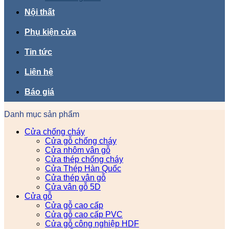
Nội thất
Phụ kiện cửa
Tin tức
Liên hệ
Báo giá
Danh mục sản phẩm
Cửa chống cháy
Cửa gỗ chống cháy
Cửa nhôm vân gỗ
Cửa thép chống cháy
Cửa Thép Hàn Quốc
Cửa thép vân gỗ
Cửa vân gỗ 5D
Cửa gỗ
Cửa gỗ cao cấp
Cửa gỗ cao cấp PVC
Cửa gỗ công nghiệp HDF