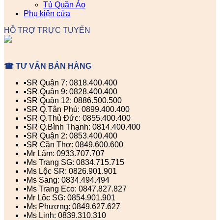
Tủ Quần Áo
Phụ kiện cửa
HỖ TRỢ TRỰC TUYẾN
☎ TƯ VẤN BÁN HÀNG
▪️SR Quận 7: 0818.400.400
▪️SR Quận 9: 0828.400.400
▪️SR Quận 12: 0886.500.500
▪️SR Q.Tân Phú: 0899.400.400
▪️SR Q.Thủ Đức: 0855.400.400
▪️SR Q.Bình Thạnh: 0814.400.400
▪️SR Quận 2: 0853.400.400
▪️SR Cần Thơ: 0849.600.600
▪️Mr Lãm: 0933.707.707
▪️Ms Trang SG: 0834.715.715
▪️Ms Lộc SR: 0826.901.901
▪️Ms Sang: 0834.494.494
▪️Ms Trang Eco: 0847.827.827
▪️Mr Lộc SG: 0854.901.901
▪️Ms Phượng: 0849.627.627
▪️Ms Linh: 0839.310.310