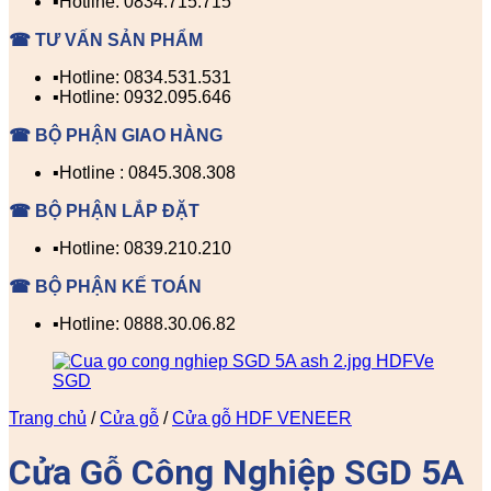
▪️Hotline: 0834.715.715
☎ TƯ VẤN SẢN PHẨM
▪️Hotline: 0834.531.531
▪️Hotline: 0932.095.646
☎ BỘ PHẬN GIAO HÀNG
▪️Hotline : 0845.308.308
☎ BỘ PHẬN LẮP ĐẶT
▪️Hotline: 0839.210.210
☎ BỘ PHẬN KẾ TOÁN
▪️Hotline: 0888.30.06.82
Trang chủ
/
Cửa gỗ
/
Cửa gỗ HDF VENEER
Cửa Gỗ Công Nghiệp SGD 5A