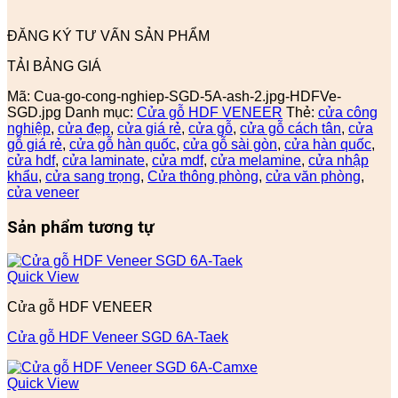
ĐĂNG KÝ TƯ VẤN SẢN PHẨM
TẢI BẢNG GIÁ
Mã:
Cua-go-cong-nghiep-SGD-5A-ash-2.jpg-HDFVe-
SGD.jpg
Danh mục:
Cửa gỗ HDF VENEER
Thẻ:
cửa công
nghiệp
,
cửa đẹp
,
cửa giá rẻ
,
cửa gỗ
,
cửa gỗ cách tân
,
cửa
gỗ giá rẻ
,
cửa gỗ hàn quốc
,
cửa gỗ sài gòn
,
cửa hàn quốc
,
cửa hdf
,
cửa laminate
,
cửa mdf
,
cửa melamine
,
cửa nhập
khẩu
,
cửa sang trọng
,
Cửa thông phòng
,
cửa văn phòng
,
cửa veneer
Sản phẩm tương tự
Quick View
Cửa gỗ HDF VENEER
Cửa gỗ HDF Veneer SGD 6A-Taek
Quick View