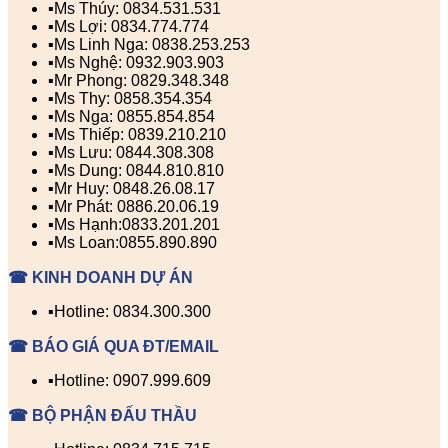
▪️Ms Thúy: 0834.531.531
▪️Ms Lợi: 0834.774.774
▪️Ms Linh Nga: 0838.253.253
▪️Ms Nghệ: 0932.903.903
▪️Mr Phong: 0829.348.348
▪️Ms Thy: 0858.354.354
▪️Ms Nga: 0855.854.854
▪️Ms Thiếp: 0839.210.210
▪️Ms Lưu: 0844.308.308
▪️Ms Dung: 0844.810.810
▪️Mr Huy: 0848.26.08.17
▪️Mr Phát: 0886.20.06.19
▪️Ms Hạnh:0833.201.201
▪️Ms Loan:0855.890.890
☎ KINH DOANH DỰ ÁN
▪️Hotline: 0834.300.300
☎ BÁO GIÁ QUA ĐT/EMAIL
▪️Hotline: 0907.999.609
☎ BỘ PHẬN ĐẤU THẦU