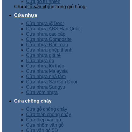
Cửa gỗ tự nhiên
Chưa có sản phẩm trong giỏ hàng.
Cửa vòm gỗ
Cửa nhựa
Cửa nhựa @Door
Cửa nhựa ABS Hàn Quốc
Cửa nhựa cao cấp
Cửa nhựa Composite
Cửa nhựa Đài Loan
Cửa nhựa ghép thanh
Cửa nhựa giá rẻ
Cửa nhựa gỗ
Cửa nhựa lõi thép
Cửa nhựa Malaysia
Cửa nhựa nhà tắm
Cửa nhựa Sài Gòn Door
Cửa nhựa Sungyu
Cửa vòm nhựa
Cửa chống cháy
Cửa gỗ chống cháy
Cửa thép chống cháy
Cửa thép vân gỗ
Cửa nhôm vân gỗ
Cửa vân gỗ 5D