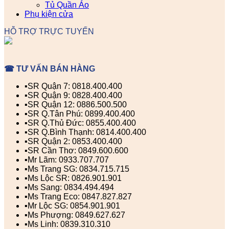
Tủ Quần Áo
Phụ kiện cửa
HỖ TRỢ TRỰC TUYẾN
☎ TƯ VẤN BÁN HÀNG
▪️SR Quận 7: 0818.400.400
▪️SR Quận 9: 0828.400.400
▪️SR Quận 12: 0886.500.500
▪️SR Q.Tân Phú: 0899.400.400
▪️SR Q.Thủ Đức: 0855.400.400
▪️SR Q.Bình Thạnh: 0814.400.400
▪️SR Quận 2: 0853.400.400
▪️SR Cần Thơ: 0849.600.600
▪️Mr Lãm: 0933.707.707
▪️Ms Trang SG: 0834.715.715
▪️Ms Lộc SR: 0826.901.901
▪️Ms Sang: 0834.494.494
▪️Ms Trang Eco: 0847.827.827
▪️Mr Lộc SG: 0854.901.901
▪️Ms Phượng: 0849.627.627
▪️Ms Linh: 0839.310.310