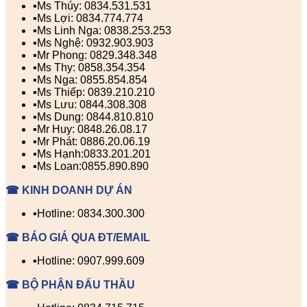
▪️Ms Thúy: 0834.531.531
▪️Ms Lợi: 0834.774.774
▪️Ms Linh Nga: 0838.253.253
▪️Ms Nghệ: 0932.903.903
▪️Mr Phong: 0829.348.348
▪️Ms Thy: 0858.354.354
▪️Ms Nga: 0855.854.854
▪️Ms Thiếp: 0839.210.210
▪️Ms Lưu: 0844.308.308
▪️Ms Dung: 0844.810.810
▪️Mr Huy: 0848.26.08.17
▪️Mr Phát: 0886.20.06.19
▪️Ms Hạnh:0833.201.201
▪️Ms Loan:0855.890.890
☎ KINH DOANH DỰ ÁN
▪️Hotline: 0834.300.300
☎ BÁO GIÁ QUA ĐT/EMAIL
▪️Hotline: 0907.999.609
☎ BỘ PHẬN ĐẤU THẦU