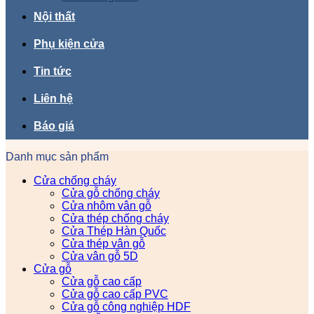
Nội thất
Phụ kiện cửa
Tin tức
Liên hệ
Báo giá
Danh mục sản phẩm
Cửa chống cháy
Cửa gỗ chống cháy
Cửa nhôm vân gỗ
Cửa thép chống cháy
Cửa Thép Hàn Quốc
Cửa thép vân gỗ
Cửa vân gỗ 5D
Cửa gỗ
Cửa gỗ cao cấp
Cửa gỗ cao cấp PVC
Cửa gỗ công nghiệp HDF