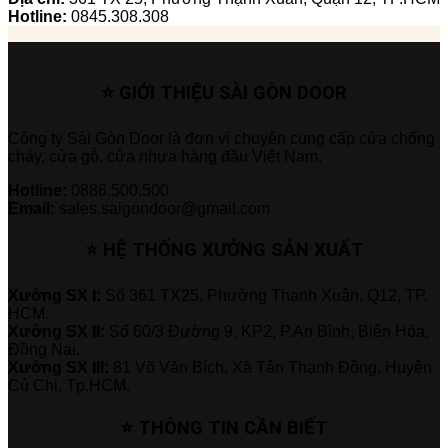
Hotline:
0845.308.308
⭐ GIỚI THIỆU SÀI GÒN DOOR
Công ty Sài Gòn Door là đơn vị chuyên cung cấp cửa chống
cháy, cửa gỗ, cửa nhựa hàng đầu Việt Nam.
Hotline:
0886.500.500
Email:
sales.saigondoor@gmail.com
⭐ HỆ THỐNG XƯỞNG SẢN XUẤT
Xưởng SX I:
Số 361 TX25, Phường Thạnh Xuân, Q12, TP.
HCM.
Xưởng SX II:
Số 60/3 Đường 9, KP2, P.An Bình, Biên Hòa,
Đồng Nai.
Xưởng SX III:
81 Võ Văn Bích, Xã Tân Thạnh Đông, Huyện
Củ Chi, Tp.HCM.
⭐ THÔNG TIN CẦN BIẾT