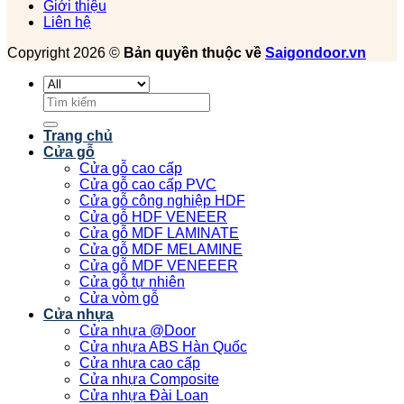
Giới thiệu
Liên hệ
Copyright 2026 ©
Bản quyền thuộc về
Saigondoor.vn
Tìm
kiếm:
Trang chủ
Cửa gỗ
Cửa gỗ cao cấp
Cửa gỗ cao cấp PVC
Cửa gỗ công nghiệp HDF
Cửa gỗ HDF VENEER
Cửa gỗ MDF LAMINATE
Cửa gỗ MDF MELAMINE
Cửa gỗ MDF VENEEER
Cửa gỗ tự nhiên
Cửa vòm gỗ
Cửa nhựa
Cửa nhựa @Door
Cửa nhựa ABS Hàn Quốc
Cửa nhựa cao cấp
Cửa nhựa Composite
Cửa nhựa Đài Loan