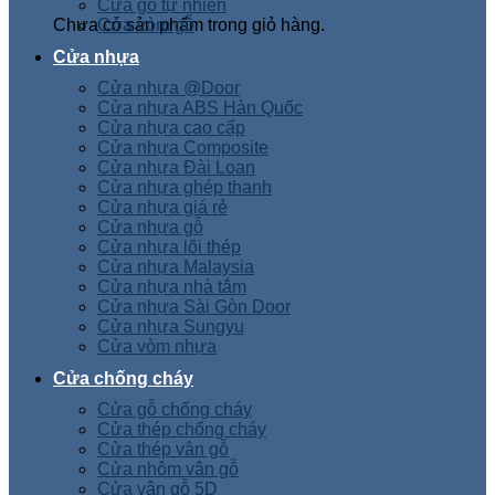
Cửa gỗ tự nhiên
Chưa có sản phẩm trong giỏ hàng.
Cửa vòm gỗ
Cửa nhựa
Cửa nhựa @Door
Cửa nhựa ABS Hàn Quốc
Cửa nhựa cao cấp
Cửa nhựa Composite
Cửa nhựa Đài Loan
Cửa nhựa ghép thanh
Cửa nhựa giá rẻ
Cửa nhựa gỗ
Cửa nhựa lõi thép
Cửa nhựa Malaysia
Cửa nhựa nhà tắm
Cửa nhựa Sài Gòn Door
Cửa nhựa Sungyu
Cửa vòm nhựa
Cửa chống cháy
Cửa gỗ chống cháy
Cửa thép chống cháy
Cửa thép vân gỗ
Cửa nhôm vân gỗ
Cửa vân gỗ 5D