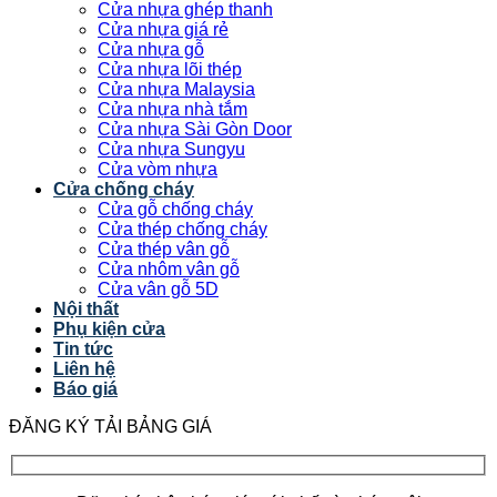
Cửa nhựa ghép thanh
Cửa nhựa giá rẻ
Cửa nhựa gỗ
Cửa nhựa lõi thép
Cửa nhựa Malaysia
Cửa nhựa nhà tắm
Cửa nhựa Sài Gòn Door
Cửa nhựa Sungyu
Cửa vòm nhựa
Cửa chống cháy
Cửa gỗ chống cháy
Cửa thép chống cháy
Cửa thép vân gỗ
Cửa nhôm vân gỗ
Cửa vân gỗ 5D
Nội thất
Phụ kiện cửa
Tin tức
Liên hệ
Báo giá
ĐĂNG KÝ TẢI BẢNG GIÁ