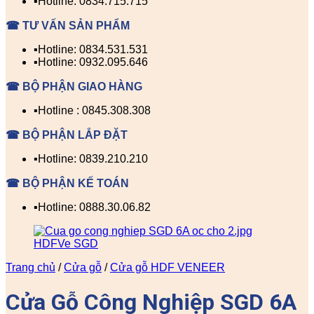
▪️Hotline: 0834.715.715
☎ TƯ VẤN SẢN PHẨM
▪️Hotline: 0834.531.531
▪️Hotline: 0932.095.646
☎ BỘ PHẬN GIAO HÀNG
▪️Hotline : 0845.308.308
☎ BỘ PHẬN LẮP ĐẶT
▪️Hotline: 0839.210.210
☎ BỘ PHẬN KẾ TOÁN
▪️Hotline: 0888.30.06.82
Trang chủ
/
Cửa gỗ
/
Cửa gỗ HDF VENEER
Cửa Gỗ Công Nghiệp SGD 6A