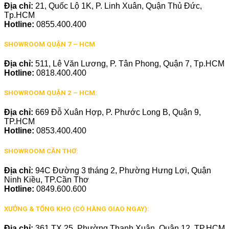
Địa chỉ:
21, Quốc Lộ 1K, P. Linh Xuân, Quận Thủ Đức,
Tp.HCM
Hotline:
0855.400.400
SHOWROOM QUẬN 7 – HCM
Địa chỉ:
511, Lê Văn Lương, P. Tân Phong, Quận 7, Tp.HCM
Hotline:
0818.400.400
SHOWROOM QUẬN 2 – HCM:
Địa chỉ:
669 Đỗ Xuân Hợp, P. Phước Long B, Quận 9,
TP.HCM
Hotline:
0853.400.400
SHOWROOM CẦN THƠ:
Địa chỉ:
94C Đường 3 tháng 2, Phường Hưng Lợi, Quận
Ninh Kiều, TP.Cần Thơ
Hotline:
0849.600.600
XƯỞNG & TỔNG KHO (CÓ HÀNG GIAO NGAY):
Địa chỉ:
361 TX 25, Phường Thạnh Xuân, Quận 12, TP.HCM