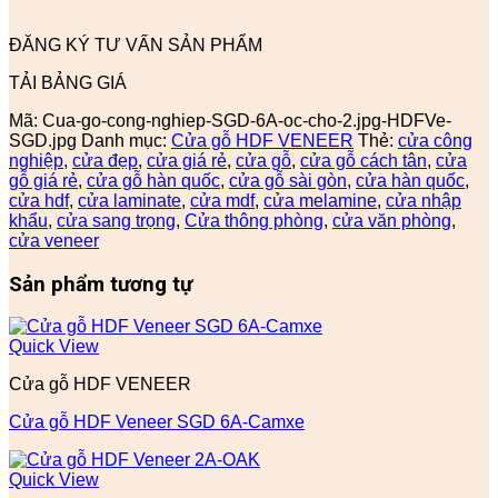
ĐĂNG KÝ TƯ VẤN SẢN PHẨM
TẢI BẢNG GIÁ
Mã:
Cua-go-cong-nghiep-SGD-6A-oc-cho-2.jpg-HDFVe-
SGD.jpg
Danh mục:
Cửa gỗ HDF VENEER
Thẻ:
cửa công
nghiệp
,
cửa đẹp
,
cửa giá rẻ
,
cửa gỗ
,
cửa gỗ cách tân
,
cửa
gỗ giá rẻ
,
cửa gỗ hàn quốc
,
cửa gỗ sài gòn
,
cửa hàn quốc
,
cửa hdf
,
cửa laminate
,
cửa mdf
,
cửa melamine
,
cửa nhập
khẩu
,
cửa sang trọng
,
Cửa thông phòng
,
cửa văn phòng
,
cửa veneer
Sản phẩm tương tự
Quick View
Cửa gỗ HDF VENEER
Cửa gỗ HDF Veneer SGD 6A-Camxe
Quick View