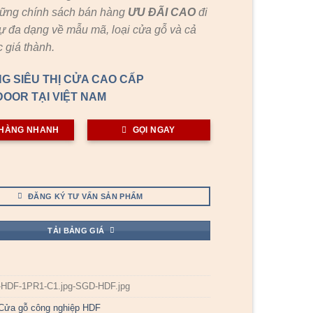
hững chính sách bán hàng
ƯU ĐÃI
CAO
đi
ự đa dạng về mẫu mã, loại cửa gỗ và cả
 giá thành.
G SIÊU THỊ CỬA CAO CẤP
OOR TẠI VIỆT NAM
HÀNG NHANH
GỌI NGAY
ĐĂNG KÝ TƯ VẤN SẢN PHẨM
TẢI BẢNG GIÁ
-HDF-1PR1-C1.jpg-SGD-HDF.jpg
Cửa gỗ công nghiệp HDF