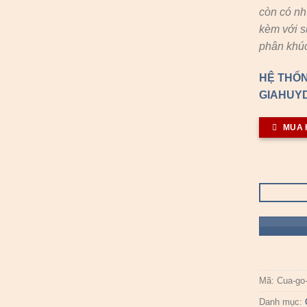
còn có n
kèm với s
phân khúc
HỆ THỐN
GIAHUYD
MUA 
Mã:
Cua-go
Danh mục: