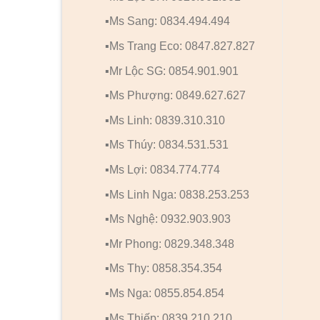
▪️Ms Sang: 0834.494.494
▪️Ms Trang Eco: 0847.827.827
▪️Mr Lộc SG: 0854.901.901
▪️Ms Phượng: 0849.627.627
▪️Ms Linh: 0839.310.310
▪️Ms Thúy: 0834.531.531
▪️Ms Lợi: 0834.774.774
▪️Ms Linh Nga: 0838.253.253
▪️Ms Nghệ: 0932.903.903
▪️Mr Phong: 0829.348.348
▪️Ms Thy: 0858.354.354
▪️Ms Nga: 0855.854.854
▪️Ms Thiếp: 0839.210.210