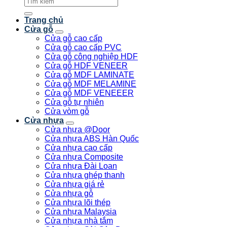
kiếm:
Trang chủ
Cửa gỗ
Cửa gỗ cao cấp
Cửa gỗ cao cấp PVC
Cửa gỗ công nghiệp HDF
Cửa gỗ HDF VENEER
Cửa gỗ MDF LAMINATE
Cửa gỗ MDF MELAMINE
Cửa gỗ MDF VENEEER
Cửa gỗ tự nhiên
Cửa vòm gỗ
Cửa nhựa
Cửa nhựa @Door
Cửa nhựa ABS Hàn Quốc
Cửa nhựa cao cấp
Cửa nhựa Composite
Cửa nhựa Đài Loan
Cửa nhựa ghép thanh
Cửa nhựa giá rẻ
Cửa nhựa gỗ
Cửa nhựa lõi thép
Cửa nhựa Malaysia
Cửa nhựa nhà tắm