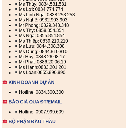
Ms Thúy: 0834.531.531
Ms Lợi: 0834.774.774
Ms Linh Nga: 0838.253.253
Ms Nghệ: 0932.903.903
Mr Phong: 0829.348.348
Ms Thy: 0858.354.354
Ms Nga: 0855.854.854
Ms Thiếp: 0839.210.210
Ms Lưu: 0844.308.308
Ms Dung: 0844.810.810
Mr Huy: 0848.26.08.17
Mr Phát: 0886.20.06.19
Ms Hạnh:0833.201.201
Ms Loan:0855.890.890
KINH DOANH DỰ ÁN
Hotline: 0834.300.300
BÁO GIÁ QUA ĐT/EMAIL
Hotline: 0907.999.609
BỘ PHẬN ĐẤU THẦU