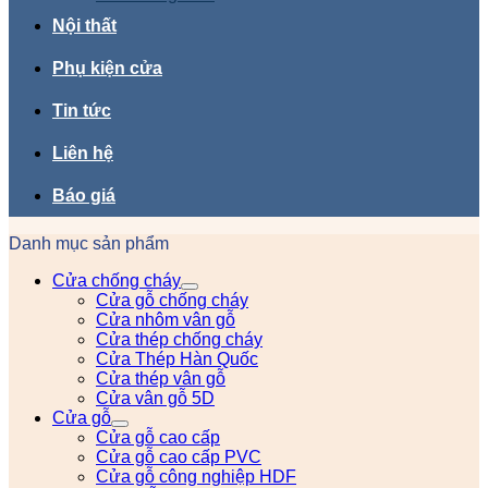
Nội thất
Phụ kiện cửa
Tin tức
Liên hệ
Báo giá
Danh mục sản phẩm
Cửa chống cháy
Cửa gỗ chống cháy
Cửa nhôm vân gỗ
Cửa thép chống cháy
Cửa Thép Hàn Quốc
Cửa thép vân gỗ
Cửa vân gỗ 5D
Cửa gỗ
Cửa gỗ cao cấp
Cửa gỗ cao cấp PVC
Cửa gỗ công nghiệp HDF