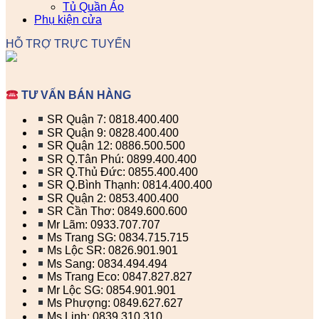
Tủ Quần Áo
Phụ kiện cửa
HỖ TRỢ TRỰC TUYẾN
TƯ VẤN BÁN HÀNG
SR Quận 7: 0818.400.400
SR Quận 9: 0828.400.400
SR Quận 12: 0886.500.500
SR Q.Tân Phú: 0899.400.400
SR Q.Thủ Đức: 0855.400.400
SR Q.Bình Thạnh: 0814.400.400
SR Quận 2: 0853.400.400
SR Cần Thơ: 0849.600.600
Mr Lãm: 0933.707.707
Ms Trang SG: 0834.715.715
Ms Lộc SR: 0826.901.901
Ms Sang: 0834.494.494
Ms Trang Eco: 0847.827.827
Mr Lộc SG: 0854.901.901
Ms Phượng: 0849.627.627
Ms Linh: 0839.310.310