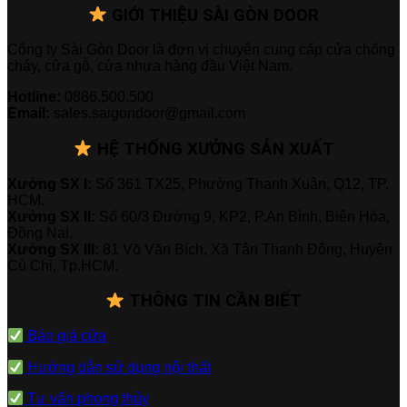
GIỚI THIỆU SÀI GÒN DOOR
Công ty Sài Gòn Door là đơn vị chuyên cung cấp cửa chống
cháy, cửa gỗ, cửa nhựa hàng đầu Việt Nam.
Hotline:
0886.500.500
Email:
sales.saigondoor@gmail.com
HỆ THỐNG XƯỞNG SẢN XUẤT
Xưởng SX I:
Số 361 TX25, Phường Thạnh Xuân, Q12, TP.
HCM.
Xưởng SX II:
Số 60/3 Đường 9, KP2, P.An Bình, Biên Hòa,
Đồng Nai.
Xưởng SX III:
81 Võ Văn Bích, Xã Tân Thạnh Đông, Huyện
Củ Chi, Tp.HCM.
THÔNG TIN CẦN BIẾT
Báo giá cửa
Hướng dẫn sử dụng nội thất
Tư vấn phong thủy