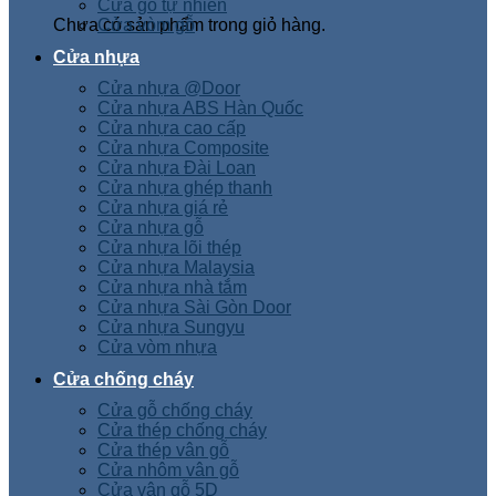
Cửa gỗ tự nhiên
Chưa có sản phẩm trong giỏ hàng.
Cửa vòm gỗ
Cửa nhựa
Cửa nhựa @Door
Cửa nhựa ABS Hàn Quốc
Cửa nhựa cao cấp
Cửa nhựa Composite
Cửa nhựa Đài Loan
Cửa nhựa ghép thanh
Cửa nhựa giá rẻ
Cửa nhựa gỗ
Cửa nhựa lõi thép
Cửa nhựa Malaysia
Cửa nhựa nhà tắm
Cửa nhựa Sài Gòn Door
Cửa nhựa Sungyu
Cửa vòm nhựa
Cửa chống cháy
Cửa gỗ chống cháy
Cửa thép chống cháy
Cửa thép vân gỗ
Cửa nhôm vân gỗ
Cửa vân gỗ 5D