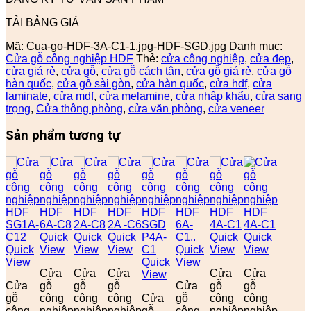
TẢI BẢNG GIÁ
Mã:
Cua-go-HDF-3A-C1-1.jpg-HDF-SGD.jpg
Danh mục:
Cửa gỗ công nghiệp HDF
Thẻ:
cửa công nghiệp
,
cửa đẹp
,
cửa giá rẻ
,
cửa gỗ
,
cửa gỗ cách tân
,
cửa gỗ giá rẻ
,
cửa gỗ
hàn quốc
,
cửa gỗ sài gòn
,
cửa hàn quốc
,
cửa hdf
,
cửa
laminate
,
cửa mdf
,
cửa melamine
,
cửa nhập khẩu
,
cửa sang
trọng
,
Cửa thông phòng
,
cửa văn phòng
,
cửa veneer
Sản phẩm tương tự
Quick
Quick
Quick
Quick
Quick
Quick
View
View
View
Quick
View
View
View
Quick
View
Cửa
Cửa
Cửa
Cửa
Cửa
View
Cửa
gỗ
gỗ
gỗ
Cửa
gỗ
gỗ
gỗ
công
công
công
Cửa
gỗ
công
công
công
nghiệp
nghiệp
nghiệp
gỗ
công
nghiệp
nghiệp