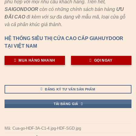
phù hợp với mọi nhu cầu khách hàng. Trên hết,
SAIGONDOOR
còn có những chính sách bán hàng
ƯU
ĐÃI
CAO
đi kèm với sự đa dạng về mẫu mã, loại cửa gỗ
và cả phân khúc giá thành.
HỆ THỐNG SIÊU THỊ CỬA CAO CẤP GIAHUYDOOR
TẠI VIỆT NAM
MUA HÀNG NHANH
GỌI NGAY
ĐĂNG KÝ TƯ VẤN SẢN PHẨM
TẢI BẢNG GIÁ
Mã:
Cua-go-HDF-3A-C1-4.jpg-HDF-SGD.jpg