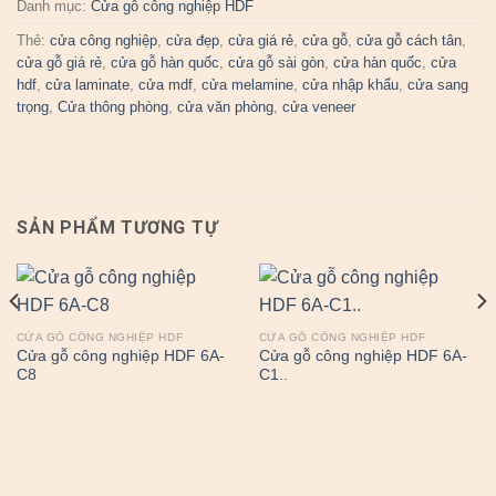
Danh mục:
Cửa gỗ công nghiệp HDF
Thẻ:
cửa công nghiệp
,
cửa đẹp
,
cửa giá rẻ
,
cửa gỗ
,
cửa gỗ cách tân
,
cửa gỗ giá rẻ
,
cửa gỗ hàn quốc
,
cửa gỗ sài gòn
,
cửa hàn quốc
,
cửa
hdf
,
cửa laminate
,
cửa mdf
,
cửa melamine
,
cửa nhập khẩu
,
cửa sang
trọng
,
Cửa thông phòng
,
cửa văn phòng
,
cửa veneer
SẢN PHẨM TƯƠNG TỰ
CỬA GỖ CÔNG NGHIỆP HDF
CỬA GỖ CÔNG NGHIỆP HDF
Cửa gỗ công nghiệp HDF 6A-
Cửa gỗ công nghiệp HDF 6A-
C8
C1..