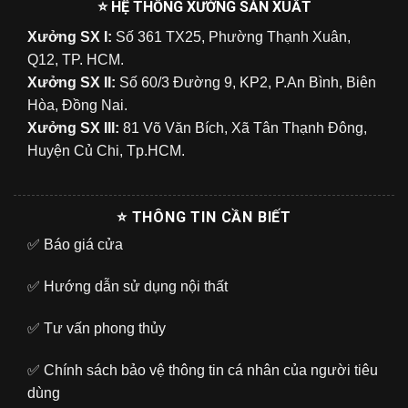
⭐ HỆ THỐNG XƯỞNG SẢN XUẤT
Xưởng SX I:
Số 361 TX25, Phường Thạnh Xuân,
Q12, TP. HCM.
Xưởng SX II:
Số 60/3 Đường 9, KP2, P.An Bình, Biên
Hòa, Đồng Nai.
Xưởng SX III:
81 Võ Văn Bích, Xã Tân Thạnh Đông,
Huyện Củ Chi, Tp.HCM.
⭐ THÔNG TIN CẦN BIẾT
✅
Báo giá cửa
✅
Hướng dẫn sử dụng nội thất
✅
Tư vấn phong thủy
✅
Chính sách bảo vệ thông tin cá nhân của người tiêu
dùng