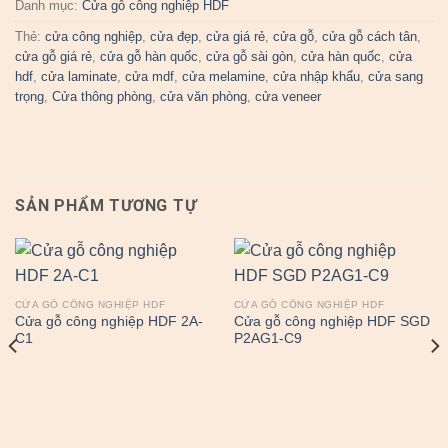
Danh mục:
Cửa gỗ công nghiệp HDF
Thẻ:
cửa công nghiệp
,
cửa đẹp
,
cửa giá rẻ
,
cửa gỗ
,
cửa gỗ cách tân
,
cửa gỗ giá rẻ
,
cửa gỗ hàn quốc
,
cửa gỗ sài gòn
,
cửa hàn quốc
,
cửa
hdf
,
cửa laminate
,
cửa mdf
,
cửa melamine
,
cửa nhập khẩu
,
cửa sang
trọng
,
Cửa thông phòng
,
cửa văn phòng
,
cửa veneer
SẢN PHẨM TƯƠNG TỰ
CỬA GỖ CÔNG NGHIỆP HDF
CỬA GỖ CÔNG NGHIỆP HDF
Cửa gỗ công nghiệp HDF 2A-
Cửa gỗ công nghiệp HDF SGD
C1
P2AG1-C9