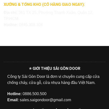
XƯỞNG & TỔNG KHO (CÓ HÀNG GIAO NGAY):
Địa chỉ:
361 TX 25, Phường Thạnh Xuân, Quận 12,
TP.HCM
Hotline:
0845.308.308
⭐ GIỚI THIỆU SÀI GÒN DOOR
Công ty Sài Gòn Door là đơn vị chuyên cung cấp cửa
chống cháy, cửa gỗ, cửa nhựa hàng đầu Việt Nam.
Hotline:
0886.500.500
Email:
sales.saigondoor@gmail.com