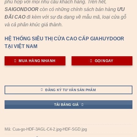
phù hợp với mọi nhu cầu khách hàng. Trên hết,
SAIGONDOOR
còn có những chính sách bán hàng
ƯU
ĐÃI
CAO
đi kèm với sự đa dạng về mẫu mã, loại cửa gỗ
và cả phân khúc giá thành.
HỆ THỐNG SIÊU THỊ CỬA CAO CẤP GIAHUYDOOR
TẠI VIỆT NAM
MUA HÀNG NHANH
GỌI NGAY
ĐĂNG KÝ TƯ VẤN SẢN PHẨM
TẢI BẢNG GIÁ
Mã:
Cua-go-HDF-3AGL-C4-2.jpg-HDF-SGD.jpg