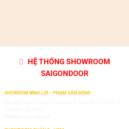
HỆ THỐNG SHOWROOM
SAIGONDOOR
SHOWROM BÌNH LỢI – PHẠM VĂN ĐỒNG
Địa chỉ:
Số 615 Phạm Văn Đồng, P. Hiệp Bình Chánh, Q.
Thủ Đức, Tp.HCM
Hotline:
0824.400.400