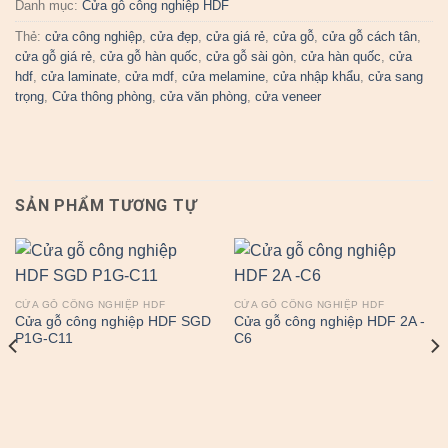
Danh mục:
Cửa gỗ công nghiệp HDF
Thẻ:
cửa công nghiệp
,
cửa đẹp
,
cửa giá rẻ
,
cửa gỗ
,
cửa gỗ cách tân
,
cửa gỗ giá rẻ
,
cửa gỗ hàn quốc
,
cửa gỗ sài gòn
,
cửa hàn quốc
,
cửa
hdf
,
cửa laminate
,
cửa mdf
,
cửa melamine
,
cửa nhập khẩu
,
cửa sang
trọng
,
Cửa thông phòng
,
cửa văn phòng
,
cửa veneer
SẢN PHẨM TƯƠNG TỰ
CỬA GỖ CÔNG NGHIỆP HDF
CỬA GỖ CÔNG NGHIỆP HDF
Cửa gỗ công nghiệp HDF SGD
Cửa gỗ công nghiệp HDF 2A -
P1G-C11
C6