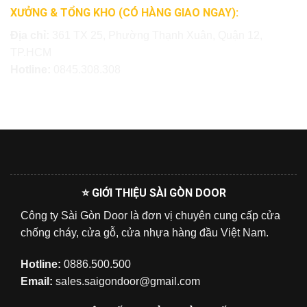
XƯỞNG & TỔNG KHO (CÓ HÀNG GIAO NGAY):
Địa chỉ:
361 TX 25, Phường Thạnh Xuân, Quận 12,
TP.HCM
Hotline:
0845.308.308
⭐ GIỚI THIỆU SÀI GÒN DOOR
Công ty Sài Gòn Door là đơn vị chuyên cung cấp cửa
chống cháy, cửa gỗ, cửa nhựa hàng đầu Việt Nam.
Hotline:
0886.500.500
Email:
sales.saigondoor@gmail.com