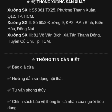
⭐ HỆ THỐNG XƯỞNG SẢN XUẤT
Xưởng SX I:
Số 361 TX25, Phường Thạnh Xuân,
Q12, TP. HCM.
Xưởng SX II:
Số 60/3 Đường 9, KP2, P.An Bình, Biên
Hòa, Đồng Nai.
Xưởng SX III:
81 Võ Văn Bích, Xã Tân Thạnh Đông,
Huyện Củ Chi, Tp.HCM.
⭐ THÔNG TIN CẦN BIẾT
✅
Báo giá cửa
✅
Hướng dẫn sử dụng nội thất
✅
Tư vấn phong thủy
✅
Chính sách bảo vệ thông tin cá nhân của người tiêu
dùng