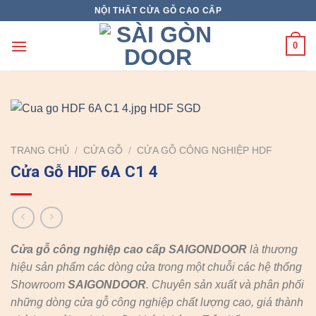
Skip
NỘI THẤT CỬA GỖ CAO CẤP
to
content
0
TRANG CHỦ
/
CỬA GỖ
/
CỬA GỖ CÔNG NGHIỆP HDF
Cửa Gỗ HDF 6A C1 4
Cửa gỗ công nghiệp cao cấp SAIGONDOOR
là thương
hiệu sản phẩm các dòng cửa trong một chuỗi các hệ thống
Showroom
SAIGONDOOR
. Chuyên sản xuất và phân phối
những dòng cửa gỗ công nghiệp chất lượng cao, giá thành