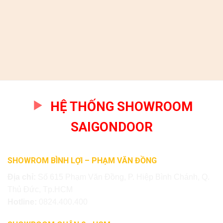
HỆ THỐNG SHOWROOM
SAIGONDOOR
SHOWROM BÌNH LỢI – PHẠM VĂN ĐỒNG
Địa chỉ:
Số 615 Phạm Văn Đồng, P. Hiệp Bình Chánh, Q.
Thủ Đức, Tp.HCM
Hotline:
0824.400.400