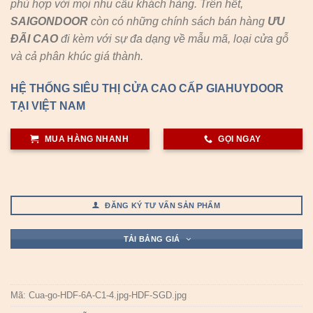
phù hợp với mọi nhu cầu khách hàng. Trên hết,
SAIGONDOOR
còn có những chính sách bán hàng
ƯU
ĐÃI
CAO
đi kèm với sự đa dạng về mẫu mã, loại cửa gỗ
và cả phân khúc giá thành.
HỆ THỐNG SIÊU THỊ CỬA CAO CẤP GIAHUYDOOR
TẠI VIỆT NAM
MUA HÀNG NHANH
GỌI NGAY
ĐĂNG KÝ TƯ VẤN SẢN PHẨM
TẢI BẢNG GIÁ
Mã:
Cua-go-HDF-6A-C1-4.jpg-HDF-SGD.jpg