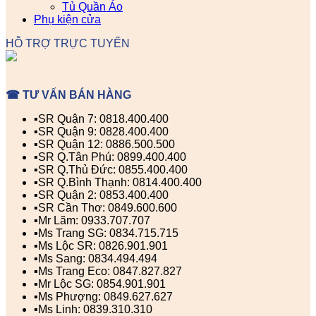
Tủ Quần Áo
Phụ kiện cửa
HỖ TRỢ TRỰC TUYẾN
☎ TƯ VẤN BÁN HÀNG
▪️SR Quận 7: 0818.400.400
▪️SR Quận 9: 0828.400.400
▪️SR Quận 12: 0886.500.500
▪️SR Q.Tân Phú: 0899.400.400
▪️SR Q.Thủ Đức: 0855.400.400
▪️SR Q.Bình Thạnh: 0814.400.400
▪️SR Quận 2: 0853.400.400
▪️SR Cần Thơ: 0849.600.600
▪️Mr Lãm: 0933.707.707
▪️Ms Trang SG: 0834.715.715
▪️Ms Lộc SR: 0826.901.901
▪️Ms Sang: 0834.494.494
▪️Ms Trang Eco: 0847.827.827
▪️Mr Lộc SG: 0854.901.901
▪️Ms Phượng: 0849.627.627
▪️Ms Linh: 0839.310.310