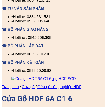
▪️Hotline: 0834.715.715
☎ TƯ VẤN SẢN PHẨM
▪️Hotline: 0834.531.531
▪️Hotline: 0932.095.646
☎ BỘ PHẬN GIAO HÀNG
▪️Hotline : 0845.308.308
☎ BỘ PHẬN LẮP ĐẶT
▪️Hotline: 0839.210.210
☎ BỘ PHẬN KẾ TOÁN
▪️Hotline: 0888.30.06.82
Trang chủ
/
Cửa gỗ
/
Cửa gỗ công nghiệp HDF
Cửa Gỗ HDF 6A C1 6