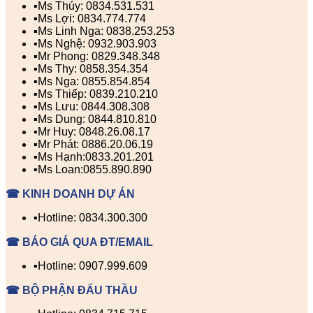
▪️Ms Thúy: 0834.531.531
▪️Ms Lợi: 0834.774.774
▪️Ms Linh Nga: 0838.253.253
▪️Ms Nghệ: 0932.903.903
▪️Mr Phong: 0829.348.348
▪️Ms Thy: 0858.354.354
▪️Ms Nga: 0855.854.854
▪️Ms Thiếp: 0839.210.210
▪️Ms Lưu: 0844.308.308
▪️Ms Dung: 0844.810.810
▪️Mr Huy: 0848.26.08.17
▪️Mr Phát: 0886.20.06.19
▪️Ms Hạnh:0833.201.201
▪️Ms Loan:0855.890.890
☎ KINH DOANH DỰ ÁN
▪️Hotline: 0834.300.300
☎ BÁO GIÁ QUA ĐT/EMAIL
▪️Hotline: 0907.999.609
☎ BỘ PHẬN ĐẤU THẦU