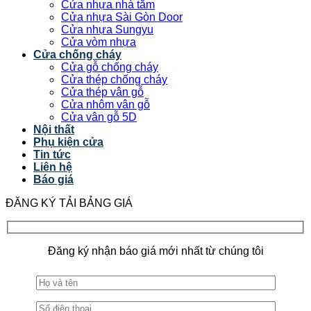
Cửa nhựa nhà tắm
Cửa nhựa Sài Gòn Door
Cửa nhựa Sungyu
Cửa vòm nhựa
Cửa chống cháy
Cửa gỗ chống cháy
Cửa thép chống cháy
Cửa thép vân gỗ
Cửa nhôm vân gỗ
Cửa vân gỗ 5D
Nội thất
Phụ kiện cửa
Tin tức
Liên hệ
Báo giá
ĐĂNG KÝ TẢI BẢNG GIÁ
Đăng ký nhận báo giá mới nhất từ chúng tôi