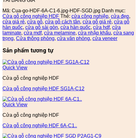
TẢI BẢNG GIÁ
Mã:
Cua-go-HDF-6A-C1-6.jpg-HDF-SGD.jpg
Danh mục:
Cửa gỗ công nghiệp HDF
Thẻ:
cửa công nghiệp
,
cửa đẹp
,
cửa giá rẻ
,
cửa gỗ
,
cửa gỗ cách tân
,
cửa gỗ giá rẻ
,
cửa gỗ
hàn quốc
,
cửa gỗ sài gòn
,
cửa hàn quốc
,
cửa hdf
,
cửa
laminate
,
cửa mdf
,
cửa melamine
,
cửa nhập khẩu
,
cửa sang
trọng
,
Cửa thông phòng
,
cửa văn phòng
,
cửa veneer
Sản phẩm tương tự
Quick View
Cửa gỗ công nghiệp HDF
Cửa gỗ công nghiệp HDF SG1A-C12
Quick View
Cửa gỗ công nghiệp HDF
Cửa gỗ công nghiệp HDF 6A-C1..