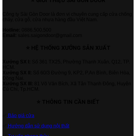
⭐ GIỚI THIỆU SÀI GÒN DOOR
Công ty Sài Gòn Door là đơn vị chuyên cung cấp cửa chống
cháy, cửa gỗ, cửa nhựa hàng đầu Việt Nam.
Hotline:
0886.500.500
Email:
sales.saigondoor@gmail.com
⭐ HỆ THỐNG XƯỞNG SẢN XUẤT
Xưởng SX I:
Số 361 TX25, Phường Thạnh Xuân, Q12, TP.
HCM.
Xưởng SX II:
Số 60/3 Đường 9, KP2, P.An Bình, Biên Hòa,
Đồng Nai.
Xưởng SX III:
81 Võ Văn Bích, Xã Tân Thạnh Đông, Huyện
Củ Chi, Tp.HCM.
⭐ THÔNG TIN CẦN BIẾT
✅
Báo giá cửa
✅
Hướng dẫn sử dụng nội thất