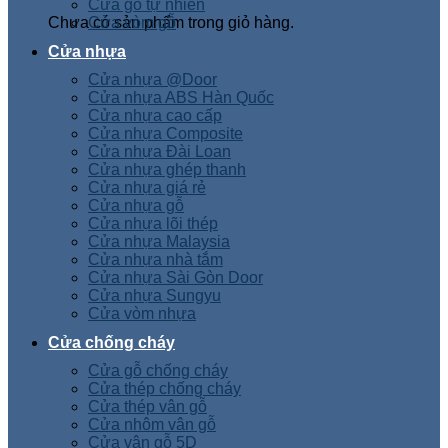
Cửa gỗ tự nhiên
Chưa có sản phẩm trong giỏ hàng.
Cửa vòm gỗ
Cửa nhựa
Cửa nhựa @Door
Cửa nhựa ABS Hàn Quốc
Cửa nhựa cao cấp
Cửa nhựa Composite
Cửa nhựa Đài Loan
Cửa nhựa ghép thanh
Cửa nhựa giá rẻ
Cửa nhựa gỗ
Cửa nhựa lõi thép
Cửa nhựa Malaysia
Cửa nhựa nhà tắm
Cửa nhựa Sài Gòn Door
Cửa nhựa Sungyu
Cửa vòm nhựa
Cửa chống cháy
Cửa gỗ chống cháy
Cửa thép chống cháy
Cửa thép vân gỗ
Cửa nhôm vân gỗ
Cửa vân gỗ 5D