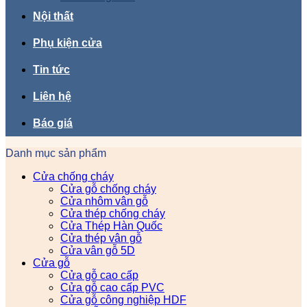
Nội thất
Phụ kiện cửa
Tin tức
Liên hệ
Báo giá
Danh mục sản phẩm
Cửa chống cháy
Cửa gỗ chống cháy
Cửa nhôm vân gỗ
Cửa thép chống cháy
Cửa Thép Hàn Quốc
Cửa thép vân gỗ
Cửa vân gỗ 5D
Cửa gỗ
Cửa gỗ cao cấp
Cửa gỗ cao cấp PVC
Cửa gỗ công nghiệp HDF