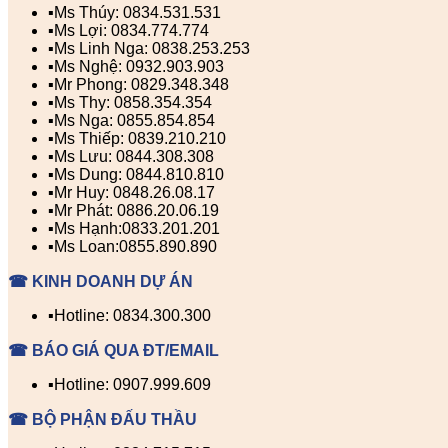
▪️Ms Thúy: 0834.531.531
▪️Ms Lợi: 0834.774.774
▪️Ms Linh Nga: 0838.253.253
▪️Ms Nghệ: 0932.903.903
▪️Mr Phong: 0829.348.348
▪️Ms Thy: 0858.354.354
▪️Ms Nga: 0855.854.854
▪️Ms Thiếp: 0839.210.210
▪️Ms Lưu: 0844.308.308
▪️Ms Dung: 0844.810.810
▪️Mr Huy: 0848.26.08.17
▪️Mr Phát: 0886.20.06.19
▪️Ms Hạnh:0833.201.201
▪️Ms Loan:0855.890.890
☎ KINH DOANH DỰ ÁN
▪️Hotline: 0834.300.300
☎ BÁO GIÁ QUA ĐT/EMAIL
▪️Hotline: 0907.999.609
☎ BỘ PHẬN ĐẤU THẦU