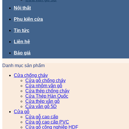
Nội thất
Phụ kiện cửa
Tin tức
Liên hệ
Báo giá
Danh mục sản phẩm
Cửa chống cháy
Cửa gỗ chống cháy
Cửa nhôm vân gỗ
Cửa thép chống cháy
Cửa Thép Hàn Quốc
Cửa thép vân gỗ
Cửa vân gỗ 5D
Cửa gỗ
Cửa gỗ cao cấp
Cửa gỗ cao cấp PVC
Cửa gỗ công nghiệp HDF