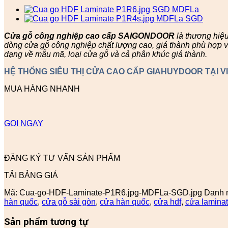
Cửa gỗ công nghiệp cao cấp SAIGONDOOR
là thương hiệ
dòng cửa gỗ công nghiệp chất lượng cao, giá thành phù hợp v
dạng về mẫu mã, loại cửa gỗ và cả phân khúc giá thành.
HỆ THỐNG SIÊU THỊ CỬA CAO CẤP GIAHUYDOOR TẠI V
MUA HÀNG NHANH
GỌI NGAY
ĐĂNG KÝ TƯ VẤN SẢN PHẨM
TẢI BẢNG GIÁ
Mã:
Cua-go-HDF-Laminate-P1R6.jpg-MDFLa-SGD.jpg
Danh 
hàn quốc
,
cửa gỗ sài gòn
,
cửa hàn quốc
,
cửa hdf
,
cửa lamina
Sản phẩm tương tự