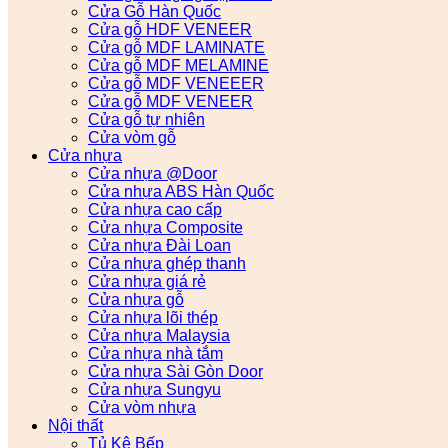
Cửa Gỗ Hàn Quốc
Cửa gỗ HDF VENEER
Cửa gỗ MDF LAMINATE
Cửa gỗ MDF MELAMINE
Cửa gỗ MDF VENEEER
Cửa gỗ MDF VENEER
Cửa gỗ tự nhiên
Cửa vòm gỗ
Cửa nhựa
Cửa nhựa @Door
Cửa nhựa ABS Hàn Quốc
Cửa nhựa cao cấp
Cửa nhựa Composite
Cửa nhựa Đài Loan
Cửa nhựa ghép thanh
Cửa nhựa giá rẻ
Cửa nhựa gỗ
Cửa nhựa lõi thép
Cửa nhựa Malaysia
Cửa nhựa nhà tắm
Cửa nhựa Sài Gòn Door
Cửa nhựa Sungyu
Cửa vòm nhựa
Nội thất
Tủ Kệ Bếp