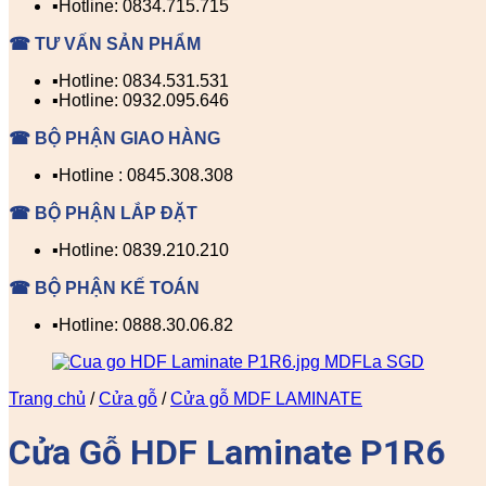
▪️Hotline: 0834.715.715
☎ TƯ VẤN SẢN PHẨM
▪️Hotline: 0834.531.531
▪️Hotline: 0932.095.646
☎ BỘ PHẬN GIAO HÀNG
▪️Hotline : 0845.308.308
☎ BỘ PHẬN LẮP ĐẶT
▪️Hotline: 0839.210.210
☎ BỘ PHẬN KẾ TOÁN
▪️Hotline: 0888.30.06.82
Trang chủ
/
Cửa gỗ
/
Cửa gỗ MDF LAMINATE
Cửa Gỗ HDF Laminate P1R6