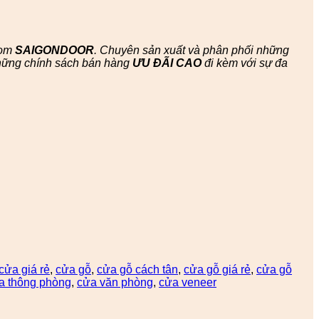
oom
SAIGONDOOR
. Chuyên sản xuất và phân phối những
hững chính sách bán hàng
ƯU ĐÃI
CAO
đi kèm với sự đa
cửa giá rẻ
,
cửa gỗ
,
cửa gỗ cách tân
,
cửa gỗ giá rẻ
,
cửa gỗ
 thông phòng
,
cửa văn phòng
,
cửa veneer