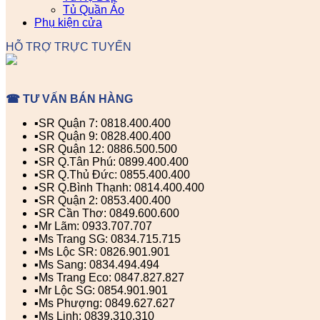
Tủ Quần Áo
Phụ kiện cửa
HỖ TRỢ TRỰC TUYẾN
☎ TƯ VẤN BÁN HÀNG
▪️SR Quận 7: 0818.400.400
▪️SR Quận 9: 0828.400.400
▪️SR Quận 12: 0886.500.500
▪️SR Q.Tân Phú: 0899.400.400
▪️SR Q.Thủ Đức: 0855.400.400
▪️SR Q.Bình Thạnh: 0814.400.400
▪️SR Quận 2: 0853.400.400
▪️SR Cần Thơ: 0849.600.600
▪️Mr Lãm: 0933.707.707
▪️Ms Trang SG: 0834.715.715
▪️Ms Lộc SR: 0826.901.901
▪️Ms Sang: 0834.494.494
▪️Ms Trang Eco: 0847.827.827
▪️Mr Lộc SG: 0854.901.901
▪️Ms Phượng: 0849.627.627
▪️Ms Linh: 0839.310.310