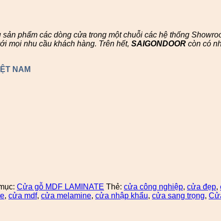
u sản phẩm các dòng cửa trong một chuỗi các hệ thống Showr
ới mọi nhu cầu khách hàng. Trên hết,
SAIGONDOOR
còn có n
IỆT NAM
mục:
Cửa gỗ MDF LAMINATE
Thẻ:
cửa công nghiệp
,
cửa đẹp
,
te
,
cửa mdf
,
cửa melamine
,
cửa nhập khẩu
,
cửa sang trọng
,
Cửa