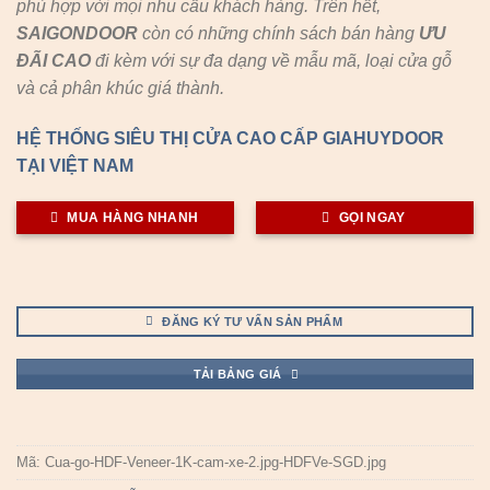
phù hợp với mọi nhu cầu khách hàng. Trên hết,
SAIGONDOOR
còn có những chính sách bán hàng
ƯU
ĐÃI
CAO
đi kèm với sự đa dạng về mẫu mã, loại cửa gỗ
và cả phân khúc giá thành.
HỆ THỐNG SIÊU THỊ CỬA CAO CẤP GIAHUYDOOR
TẠI VIỆT NAM
MUA HÀNG NHANH
GỌI NGAY
ĐĂNG KÝ TƯ VẤN SẢN PHẨM
TẢI BẢNG GIÁ
Mã:
Cua-go-HDF-Veneer-1K-cam-xe-2.jpg-HDFVe-SGD.jpg