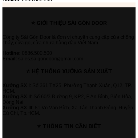
⭐ GIỚI THIỆU SÀI GÒN DOOR
Công ty Sài Gòn Door là đơn vị chuyên cung cấp cửa chống
cháy, cửa gỗ, cửa nhựa hàng đầu Việt Nam.
Hotline:
0886.500.500
Email:
sales.saigondoor@gmail.com
⭐ HỆ THỐNG XƯỞNG SẢN XUẤT
Xưởng SX I:
Số 361 TX25, Phường Thạnh Xuân, Q12, TP.
HCM.
Xưởng SX II:
Số 60/3 Đường 9, KP2, P.An Bình, Biên Hòa,
Đồng Nai.
Xưởng SX III:
81 Võ Văn Bích, Xã Tân Thạnh Đông, Huyện
Củ Chi, Tp.HCM.
⭐ THÔNG TIN CẦN BIẾT