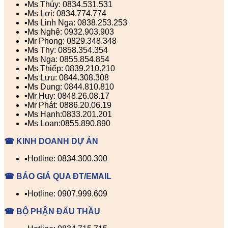
▪️Ms Thúy: 0834.531.531
▪️Ms Lợi: 0834.774.774
▪️Ms Linh Nga: 0838.253.253
▪️Ms Nghệ: 0932.903.903
▪️Mr Phong: 0829.348.348
▪️Ms Thy: 0858.354.354
▪️Ms Nga: 0855.854.854
▪️Ms Thiếp: 0839.210.210
▪️Ms Lưu: 0844.308.308
▪️Ms Dung: 0844.810.810
▪️Mr Huy: 0848.26.08.17
▪️Mr Phát: 0886.20.06.19
▪️Ms Hạnh:0833.201.201
▪️Ms Loan:0855.890.890
☎ KINH DOANH DỰ ÁN
▪️Hotline: 0834.300.300
☎ BÁO GIÁ QUA ĐT/EMAIL
▪️Hotline: 0907.999.609
☎ BỘ PHẬN ĐẤU THẦU