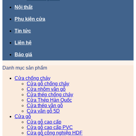
Nội thất
Phụ kiện cửa
Tin tức
Liên hệ
Báo giá
Danh mục sản phẩm
Cửa chống cháy
Cửa gỗ chống cháy
Cửa nhôm vân gỗ
Cửa thép chống cháy
Cửa Thép Hàn Quốc
Cửa thép vân gỗ
Cửa vân gỗ 5D
Cửa gỗ
Cửa gỗ cao cấp
Cửa gỗ cao cấp PVC
Cửa gỗ công nghiệp HDF