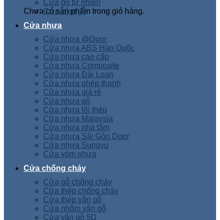
Cửa gỗ tự nhiên
Chưa có sản phẩm trong giỏ hàng.
Cửa vòm gỗ
Cửa nhựa
Cửa nhựa @Door
Cửa nhựa ABS Hàn Quốc
Cửa nhựa cao cấp
Cửa nhựa Composite
Cửa nhựa Đài Loan
Cửa nhựa ghép thanh
Cửa nhựa giá rẻ
Cửa nhựa gỗ
Cửa nhựa lõi thép
Cửa nhựa Malaysia
Cửa nhựa nhà tắm
Cửa nhựa Sài Gòn Door
Cửa nhựa Sungyu
Cửa vòm nhựa
Cửa chống cháy
Cửa gỗ chống cháy
Cửa thép chống cháy
Cửa thép vân gỗ
Cửa nhôm vân gỗ
Cửa vân gỗ 5D