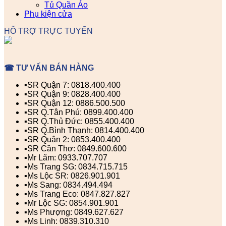
Tủ Quần Áo
Phụ kiện cửa
HỖ TRỢ TRỰC TUYẾN
☎ TƯ VẤN BÁN HÀNG
▪️SR Quận 7: 0818.400.400
▪️SR Quận 9: 0828.400.400
▪️SR Quận 12: 0886.500.500
▪️SR Q.Tân Phú: 0899.400.400
▪️SR Q.Thủ Đức: 0855.400.400
▪️SR Q.Bình Thạnh: 0814.400.400
▪️SR Quận 2: 0853.400.400
▪️SR Cần Thơ: 0849.600.600
▪️Mr Lãm: 0933.707.707
▪️Ms Trang SG: 0834.715.715
▪️Ms Lộc SR: 0826.901.901
▪️Ms Sang: 0834.494.494
▪️Ms Trang Eco: 0847.827.827
▪️Mr Lộc SG: 0854.901.901
▪️Ms Phượng: 0849.627.627
▪️Ms Linh: 0839.310.310