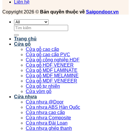
Liên hệ
Copyright 2026 ©
Bản quyền thuộc về
Saigondoor.vn
Tìm
kiếm:
Trang chủ
Cửa gỗ
Cửa gỗ cao cấp
Cửa gỗ cao cấp PVC
Cửa gỗ công nghiệp HDF
Cửa gỗ HDF VENEER
Cửa gỗ MDF LAMINATE
Cửa gỗ MDF MELAMINE
Cửa gỗ MDF VENEEER
Cửa gỗ tự nhiên
Cửa vòm gỗ
Cửa nhựa
Cửa nhựa @Door
Cửa nhựa ABS Hàn Quốc
Cửa nhựa cao cấp
Cửa nhựa Composite
Cửa nhựa Đài Loan
Cửa nhựa ghép thanh