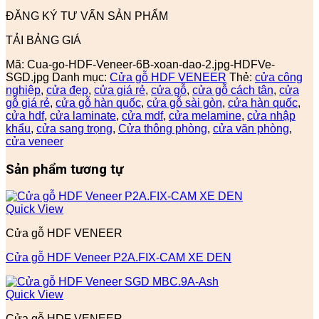
ĐĂNG KÝ TƯ VẤN SẢN PHẨM
TẢI BẢNG GIÁ
Mã:
Cua-go-HDF-Veneer-6B-xoan-dao-2.jpg-HDFVe-
SGD.jpg
Danh mục:
Cửa gỗ HDF VENEER
Thẻ:
cửa công
nghiệp
,
cửa đẹp
,
cửa giá rẻ
,
cửa gỗ
,
cửa gỗ cách tân
,
cửa
gỗ giá rẻ
,
cửa gỗ hàn quốc
,
cửa gỗ sài gòn
,
cửa hàn quốc
,
cửa hdf
,
cửa laminate
,
cửa mdf
,
cửa melamine
,
cửa nhập
khẩu
,
cửa sang trọng
,
Cửa thông phòng
,
cửa văn phòng
,
cửa veneer
Sản phẩm tương tự
Quick View
Cửa gỗ HDF VENEER
Cửa gỗ HDF Veneer P2A.FIX-CAM XE DEN
Quick View
Cửa gỗ HDF VENEER