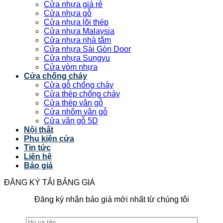
Cửa nhựa giá rẻ
Cửa nhựa gỗ
Cửa nhựa lõi thép
Cửa nhựa Malaysia
Cửa nhựa nhà tắm
Cửa nhựa Sài Gòn Door
Cửa nhựa Sungyu
Cửa vòm nhựa
Cửa chống cháy
Cửa gỗ chống cháy
Cửa thép chống cháy
Cửa thép vân gỗ
Cửa nhôm vân gỗ
Cửa vân gỗ 5D
Nội thất
Phụ kiện cửa
Tin tức
Liên hệ
Báo giá
ĐĂNG KÝ TẢI BẢNG GIÁ
Đăng ký nhận báo giá mới nhất từ chúng tôi