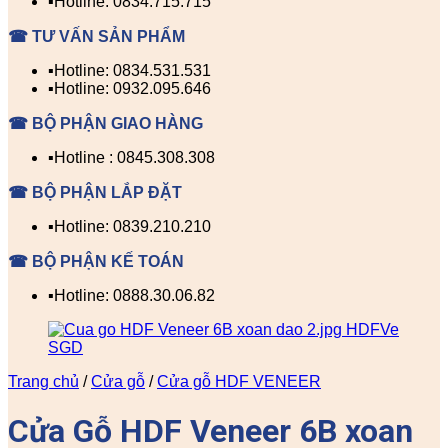
▪️Hotline: 0834.715.715
☎ TƯ VẤN SẢN PHẨM
▪️Hotline: 0834.531.531
▪️Hotline: 0932.095.646
☎ BỘ PHẬN GIAO HÀNG
▪️Hotline : 0845.308.308
☎ BỘ PHẬN LẮP ĐẶT
▪️Hotline: 0839.210.210
☎ BỘ PHẬN KẾ TOÁN
▪️Hotline: 0888.30.06.82
Trang chủ
/
Cửa gỗ
/
Cửa gỗ HDF VENEER
Cửa Gỗ HDF Veneer 6B xoan