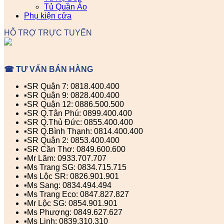
Tủ Quần Áo
Phụ kiện cửa
HỖ TRỢ TRỰC TUYẾN
☎ TƯ VẤN BÁN HÀNG
▪️SR Quận 7: 0818.400.400
▪️SR Quận 9: 0828.400.400
▪️SR Quận 12: 0886.500.500
▪️SR Q.Tân Phú: 0899.400.400
▪️SR Q.Thủ Đức: 0855.400.400
▪️SR Q.Bình Thạnh: 0814.400.400
▪️SR Quận 2: 0853.400.400
▪️SR Cần Thơ: 0849.600.600
▪️Mr Lãm: 0933.707.707
▪️Ms Trang SG: 0834.715.715
▪️Ms Lộc SR: 0826.901.901
▪️Ms Sang: 0834.494.494
▪️Ms Trang Eco: 0847.827.827
▪️Mr Lộc SG: 0854.901.901
▪️Ms Phượng: 0849.627.627
▪️Ms Linh: 0839.310.310