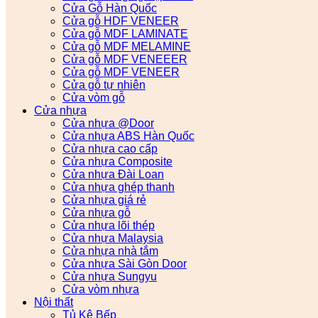
Cửa Gỗ Hàn Quốc
Cửa gỗ HDF VENEER
Cửa gỗ MDF LAMINATE
Cửa gỗ MDF MELAMINE
Cửa gỗ MDF VENEEER
Cửa gỗ MDF VENEER
Cửa gỗ tự nhiên
Cửa vòm gỗ
Cửa nhựa
Cửa nhựa @Door
Cửa nhựa ABS Hàn Quốc
Cửa nhựa cao cấp
Cửa nhựa Composite
Cửa nhựa Đài Loan
Cửa nhựa ghép thanh
Cửa nhựa giá rẻ
Cửa nhựa gỗ
Cửa nhựa lõi thép
Cửa nhựa Malaysia
Cửa nhựa nhà tắm
Cửa nhựa Sài Gòn Door
Cửa nhựa Sungyu
Cửa vòm nhựa
Nội thất
Tủ Kệ Bếp