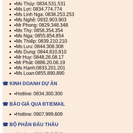
▪️Ms Thúy: 0834.531.531
▪️Ms Lợi: 0834.774.774
▪️Ms Linh Nga: 0838.253.253
▪️Ms Nghệ: 0932.903.903
▪️Mr Phong: 0829.348.348
▪️Ms Thy: 0858.354.354
▪️Ms Nga: 0855.854.854
▪️Ms Thiếp: 0839.210.210
▪️Ms Lưu: 0844.308.308
▪️Ms Dung: 0844.810.810
▪️Mr Huy: 0848.26.08.17
▪️Mr Phát: 0886.20.06.19
▪️Ms Hạnh:0833.201.201
▪️Ms Loan:0855.890.890
☎ KINH DOANH DỰ ÁN
▪️Hotline: 0834.300.300
☎ BÁO GIÁ QUA ĐT/EMAIL
▪️Hotline: 0907.999.609
☎ BỘ PHẬN ĐẤU THẦU