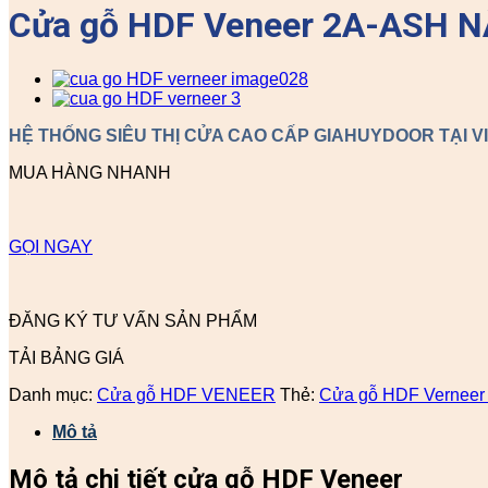
Cửa gỗ HDF Veneer 2A-ASH 
HỆ THỐNG SIÊU THỊ CỬA CAO CẤP GIAHUYDOOR TẠI V
MUA HÀNG NHANH
GỌI NGAY
ĐĂNG KÝ TƯ VẤN SẢN PHẨM
TẢI BẢNG GIÁ
Danh mục:
Cửa gỗ HDF VENEER
Thẻ:
Cửa gỗ HDF Verneer
Mô tả
Mô tả chi tiết cửa gỗ HDF Veneer