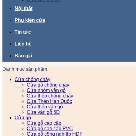
Nội thất
Phụ kiện cửa
Tin tức
Liên hệ
Báo giá
Danh mục sản phẩm
Cửa chống cháy
Cửa gỗ chống cháy
Cửa nhôm vân gỗ
Cửa thép chống cháy
Cửa Thép Hàn Quốc
Cửa thép vân gỗ
Cửa vân gỗ 5D
Cửa gỗ
Cửa gỗ cao cấp
Cửa gỗ cao cấp PVC
Cửa gỗ công nghiệp HDF