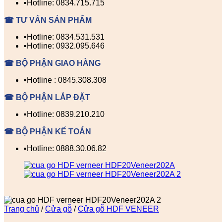
▪️Hotline: 0834.715.715
☎ TƯ VẤN SẢN PHẨM
▪️Hotline: 0834.531.531
▪️Hotline: 0932.095.646
☎ BỘ PHẬN GIAO HÀNG
▪️Hotline : 0845.308.308
☎ BỘ PHẬN LẮP ĐẶT
▪️Hotline: 0839.210.210
☎ BỘ PHẬN KẾ TOÁN
▪️Hotline: 0888.30.06.82
Trang chủ
/
Cửa gỗ
/
Cửa gỗ HDF VENEER