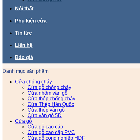
Nội thất
Phụ kiện cửa
Tin tức
Liên hệ
Báo giá
Danh mục sản phẩm
Cửa chống cháy
Cửa gỗ chống cháy
Cửa nhôm vân gỗ
Cửa thép chống cháy
Cửa Thép Hàn Quốc
Cửa thép vân gỗ
Cửa vân gỗ 5D
Cửa gỗ
Cửa gỗ cao cấp
Cửa gỗ cao cấp PVC
Cửa gỗ công nghiệp HDF