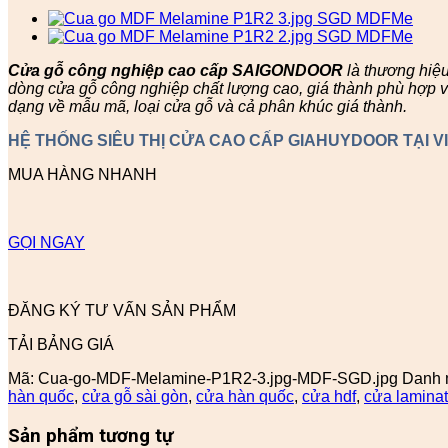
Cửa gỗ công nghiệp cao cấp SAIGONDOOR
là thương hiệ
dòng cửa gỗ công nghiệp chất lượng cao, giá thành phù hợp v
dạng về mẫu mã, loại cửa gỗ và cả phân khúc giá thành.
HỆ THỐNG SIÊU THỊ CỬA CAO CẤP GIAHUYDOOR TẠI V
MUA HÀNG NHANH
GỌI NGAY
ĐĂNG KÝ TƯ VẤN SẢN PHẨM
TẢI BẢNG GIÁ
Mã:
Cua-go-MDF-Melamine-P1R2-3.jpg-MDF-SGD.jpg
Danh 
hàn quốc
,
cửa gỗ sài gòn
,
cửa hàn quốc
,
cửa hdf
,
cửa lamina
Sản phẩm tương tự