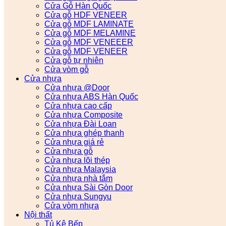
Cửa Gỗ Hàn Quốc
Cửa gỗ HDF VENEER
Cửa gỗ MDF LAMINATE
Cửa gỗ MDF MELAMINE
Cửa gỗ MDF VENEEER
Cửa gỗ MDF VENEER
Cửa gỗ tự nhiên
Cửa vòm gỗ
Cửa nhựa
Cửa nhựa @Door
Cửa nhựa ABS Hàn Quốc
Cửa nhựa cao cấp
Cửa nhựa Composite
Cửa nhựa Đài Loan
Cửa nhựa ghép thanh
Cửa nhựa giá rẻ
Cửa nhựa gỗ
Cửa nhựa lõi thép
Cửa nhựa Malaysia
Cửa nhựa nhà tắm
Cửa nhựa Sài Gòn Door
Cửa nhựa Sungyu
Cửa vòm nhựa
Nội thất
Tủ Kệ Bếp