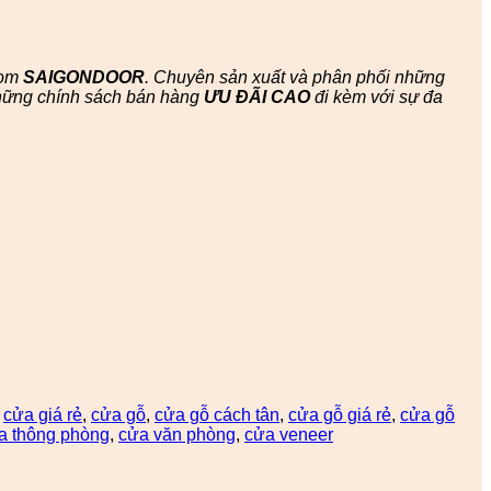
oom
SAIGONDOOR
. Chuyên sản xuất và phân phối những
hững chính sách bán hàng
ƯU ĐÃI
CAO
đi kèm với sự đa
,
cửa giá rẻ
,
cửa gỗ
,
cửa gỗ cách tân
,
cửa gỗ giá rẻ
,
cửa gỗ
 thông phòng
,
cửa văn phòng
,
cửa veneer