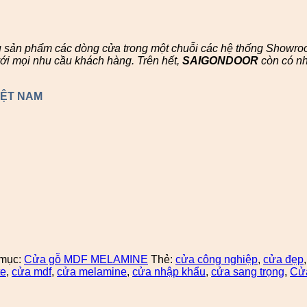
u sản phẩm các dòng cửa trong một chuỗi các hệ thống Showr
ới mọi nhu cầu khách hàng. Trên hết,
SAIGONDOOR
còn có n
IỆT NAM
mục:
Cửa gỗ MDF MELAMINE
Thẻ:
cửa công nghiệp
,
cửa đẹp
te
,
cửa mdf
,
cửa melamine
,
cửa nhập khẩu
,
cửa sang trọng
,
Cửa