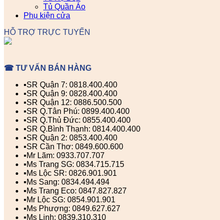
Tủ Quần Áo
Phụ kiện cửa
HỖ TRỢ TRỰC TUYẾN
☎ TƯ VẤN BÁN HÀNG
▪️SR Quận 7: 0818.400.400
▪️SR Quận 9: 0828.400.400
▪️SR Quận 12: 0886.500.500
▪️SR Q.Tân Phú: 0899.400.400
▪️SR Q.Thủ Đức: 0855.400.400
▪️SR Q.Bình Thạnh: 0814.400.400
▪️SR Quận 2: 0853.400.400
▪️SR Cần Thơ: 0849.600.600
▪️Mr Lãm: 0933.707.707
▪️Ms Trang SG: 0834.715.715
▪️Ms Lộc SR: 0826.901.901
▪️Ms Sang: 0834.494.494
▪️Ms Trang Eco: 0847.827.827
▪️Mr Lộc SG: 0854.901.901
▪️Ms Phượng: 0849.627.627
▪️Ms Linh: 0839.310.310