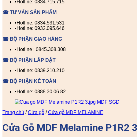
▪️Hotline: 0834.715.715
☎ TƯ VẤN SẢN PHẨM
▪️Hotline: 0834.531.531
▪️Hotline: 0932.095.646
☎ BỘ PHẬN GIAO HÀNG
▪️Hotline : 0845.308.308
☎ BỘ PHẬN LẮP ĐẶT
▪️Hotline: 0839.210.210
☎ BỘ PHẬN KẾ TOÁN
▪️Hotline: 0888.30.06.82
Trang chủ
/
Cửa gỗ
/
Cửa gỗ MDF MELAMINE
Cửa Gỗ MDF Melamine P1R2 