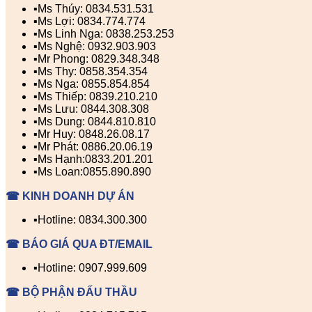
▪️Ms Thúy: 0834.531.531
▪️Ms Lợi: 0834.774.774
▪️Ms Linh Nga: 0838.253.253
▪️Ms Nghệ: 0932.903.903
▪️Mr Phong: 0829.348.348
▪️Ms Thy: 0858.354.354
▪️Ms Nga: 0855.854.854
▪️Ms Thiếp: 0839.210.210
▪️Ms Lưu: 0844.308.308
▪️Ms Dung: 0844.810.810
▪️Mr Huy: 0848.26.08.17
▪️Mr Phát: 0886.20.06.19
▪️Ms Hạnh:0833.201.201
▪️Ms Loan:0855.890.890
☎ KINH DOANH DỰ ÁN
▪️Hotline: 0834.300.300
☎ BÁO GIÁ QUA ĐT/EMAIL
▪️Hotline: 0907.999.609
☎ BỘ PHẬN ĐẤU THẦU