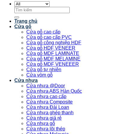
Tìm
kiếm:
Trang chủ
Cửa gỗ
Cửa gỗ cao cấp
Cửa gỗ cao cấp PVC
Cửa gỗ công nghiệp HDF
Cửa gỗ HDF VENEER
Cửa gỗ MDF LAMINATE
Cửa gỗ MDF MELAMINE
Cửa gỗ MDF VENEEER
Cửa gỗ tự nhiên
Cửa vòm gỗ
Cửa nhựa
Cửa nhựa @Door
Cửa nhựa ABS Hàn Quốc
Cửa nhựa cao cấp
Cửa nhựa Composite
Cửa nhựa Đài Loan
Cửa nhựa ghép thanh
Cửa nhựa giá rẻ
Cửa nhựa gỗ
Cửa nhựa lõi thép