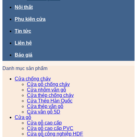
Nội thất
Phụ kiện cửa
Tin tức
Liên hệ
Báo giá
Danh mục sản phẩm
Cửa chống cháy
Cửa gỗ chống cháy
Cửa nhôm vân gỗ
Cửa thép chống cháy
Cửa Thép Hàn Quốc
Cửa thép vân gỗ
Cửa vân gỗ 5D
Cửa gỗ
Cửa gỗ cao cấp
Cửa gỗ cao cấp PVC
Cửa gỗ công nghiệp HDF