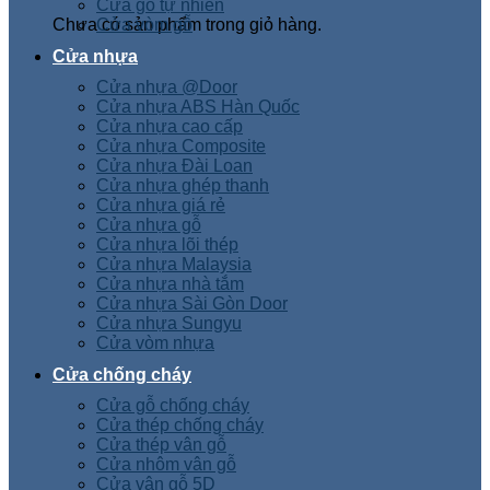
Cửa gỗ tự nhiên
Chưa có sản phẩm trong giỏ hàng.
Cửa vòm gỗ
Cửa nhựa
Cửa nhựa @Door
Cửa nhựa ABS Hàn Quốc
Cửa nhựa cao cấp
Cửa nhựa Composite
Cửa nhựa Đài Loan
Cửa nhựa ghép thanh
Cửa nhựa giá rẻ
Cửa nhựa gỗ
Cửa nhựa lõi thép
Cửa nhựa Malaysia
Cửa nhựa nhà tắm
Cửa nhựa Sài Gòn Door
Cửa nhựa Sungyu
Cửa vòm nhựa
Cửa chống cháy
Cửa gỗ chống cháy
Cửa thép chống cháy
Cửa thép vân gỗ
Cửa nhôm vân gỗ
Cửa vân gỗ 5D