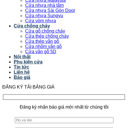
Cửa nhựa Malaysia
Cửa nhựa nhà tắm
Cửa nhựa Sài Gòn Door
Cửa nhựa Sungyu
Cửa vòm nhựa
Cửa chống cháy
Cửa gỗ chống cháy
Cửa thép chống cháy
Cửa thép vân gỗ
Cửa nhôm vân gỗ
Cửa vân gỗ 5D
Nội thất
Phụ kiện cửa
Tin tức
Liên hệ
Báo giá
ĐĂNG KÝ TẢI BẢNG GIÁ
Đăng ký nhận báo giá mới nhất từ chúng tôi