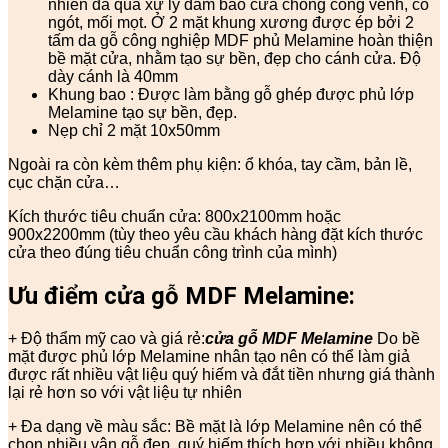
nhiên đã qua xử lý đảm bảo cửa chống cong vênh, co
ngót, mối mọt. Ở 2 mặt khung xương được ép bởi 2
tấm da gỗ công nghiệp MDF phủ Melamine hoàn thiện
bề mặt cửa, nhằm tạo sự bền, đẹp cho cánh cửa. Độ
dày cánh là 40mm
Khung bao : Được làm bằng gỗ ghép được phủ lớp
Melamine tạo sự bền, đẹp.
Nẹp chỉ 2 mặt 10x50mm
Ngoài ra còn kèm thêm phụ kiện: ổ khóa, tay cầm, bản lề,
cục chặn cửa…
Kích thước tiêu chuẩn cửa: 800x2100mm hoặc
900x2200mm (tùy theo yêu cầu khách hàng đặt kích thước
cửa theo đúng tiêu chuẩn công trình của mình)
Ưu điểm cửa gỗ MDF Melamine:
+ Độ thẩm mỹ cao và giá rẻ:
cửa gỗ MDF Melamine
Do bề
mặt được phủ lớp Melamine nhân tạo nên có thể làm giả
được rất nhiều vật liệu quý hiếm và đắt tiền nhưng giá thành
lại rẻ hơn so với vật liệu tự nhiên
+ Đa dạng về màu sắc: Bề mặt là lớp Melamine nên có thể
chọn nhiều vân gỗ đẹp, quý hiếm thích hợp với nhiều không