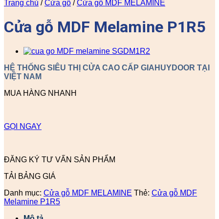
Trang chủ
/
Cửa gỗ
/
Cửa gỗ MDF MELAMINE
Cửa gỗ MDF Melamine P1R5
HỆ THỐNG SIÊU THỊ CỬA CAO CẤP GIAHUYDOOR TẠI
VIỆT NAM
MUA HÀNG NHANH
GỌI NGAY
ĐĂNG KÝ TƯ VẤN SẢN PHẨM
TẢI BẢNG GIÁ
Danh mục:
Cửa gỗ MDF MELAMINE
Thẻ:
Cửa gỗ MDF
Melamine P1R5
Mô tả