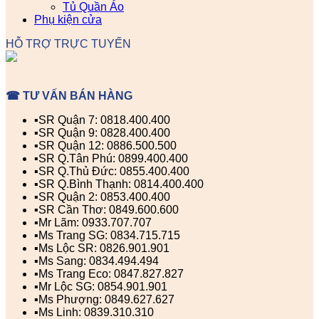
Tủ Quần Áo
Phụ kiện cửa
HỖ TRỢ TRỰC TUYẾN
☎ TƯ VẤN BÁN HÀNG
▪️SR Quận 7: 0818.400.400
▪️SR Quận 9: 0828.400.400
▪️SR Quận 12: 0886.500.500
▪️SR Q.Tân Phú: 0899.400.400
▪️SR Q.Thủ Đức: 0855.400.400
▪️SR Q.Bình Thạnh: 0814.400.400
▪️SR Quận 2: 0853.400.400
▪️SR Cần Thơ: 0849.600.600
▪️Mr Lãm: 0933.707.707
▪️Ms Trang SG: 0834.715.715
▪️Ms Lộc SR: 0826.901.901
▪️Ms Sang: 0834.494.494
▪️Ms Trang Eco: 0847.827.827
▪️Mr Lộc SG: 0854.901.901
▪️Ms Phượng: 0849.627.627
▪️Ms Linh: 0839.310.310