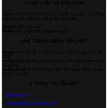
⭐ GIỚI THIỆU SÀI GÒN DOOR
Công ty Sài Gòn Door là đơn vị chuyên cung cấp cửa chống
cháy, cửa gỗ, cửa nhựa hàng đầu Việt Nam.
Hotline:
0886.500.500
Email:
sales.saigondoor@gmail.com
⭐ HỆ THỐNG XƯỞNG SẢN XUẤT
Xưởng SX I:
Số 361 TX25, Phường Thạnh Xuân, Q12, TP.
HCM.
Xưởng SX II:
Số 60/3 Đường 9, KP2, P.An Bình, Biên Hòa,
Đồng Nai.
Xưởng SX III:
81 Võ Văn Bích, Xã Tân Thạnh Đông, Huyện
Củ Chi, Tp.HCM.
⭐ THÔNG TIN CẦN BIẾT
✅
Báo giá cửa
✅
Hướng dẫn sử dụng nội thất