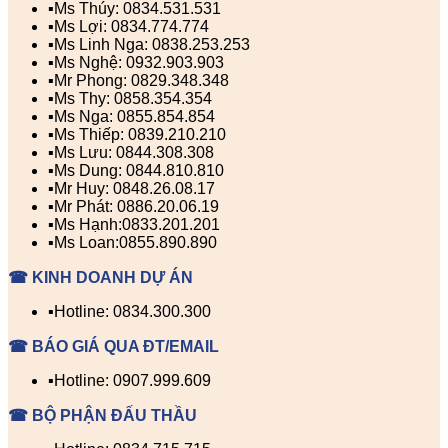
▪️Ms Thúy: 0834.531.531
▪️Ms Lợi: 0834.774.774
▪️Ms Linh Nga: 0838.253.253
▪️Ms Nghệ: 0932.903.903
▪️Mr Phong: 0829.348.348
▪️Ms Thy: 0858.354.354
▪️Ms Nga: 0855.854.854
▪️Ms Thiếp: 0839.210.210
▪️Ms Lưu: 0844.308.308
▪️Ms Dung: 0844.810.810
▪️Mr Huy: 0848.26.08.17
▪️Mr Phát: 0886.20.06.19
▪️Ms Hạnh:0833.201.201
▪️Ms Loan:0855.890.890
☎ KINH DOANH DỰ ÁN
▪️Hotline: 0834.300.300
☎ BÁO GIÁ QUA ĐT/EMAIL
▪️Hotline: 0907.999.609
☎ BỘ PHẬN ĐẤU THẦU