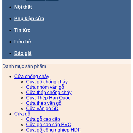
Nội thất
Phụ kiện cửa
Tin tức
Liên hệ
Báo giá
Danh mục sản phẩm
Cửa chống cháy
Cửa gỗ chống cháy
Cửa nhôm vân gỗ
Cửa thép chống cháy
Cửa Thép Hàn Quốc
Cửa thép vân gỗ
Cửa vân gỗ 5D
Cửa gỗ
Cửa gỗ cao cấp
Cửa gỗ cao cấp PVC
Cửa gỗ công nghiệp HDF