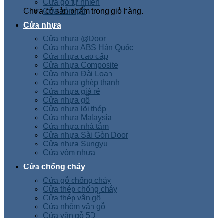
Cửa gỗ tự nhiên
Chưa có sản phẩm trong giỏ hàng.
Cửa vòm gỗ
Cửa nhựa
Cửa nhựa @Door
Cửa nhựa ABS Hàn Quốc
Cửa nhựa cao cấp
Cửa nhựa Composite
Cửa nhựa Đài Loan
Cửa nhựa ghép thanh
Cửa nhựa giá rẻ
Cửa nhựa gỗ
Cửa nhựa lõi thép
Cửa nhựa Malaysia
Cửa nhựa nhà tắm
Cửa nhựa Sài Gòn Door
Cửa nhựa Sungyu
Cửa vòm nhựa
Cửa chống cháy
Cửa gỗ chống cháy
Cửa thép chống cháy
Cửa thép vân gỗ
Cửa nhôm vân gỗ
Cửa vân gỗ 5D