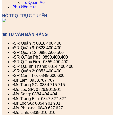
Tủ Quần Áo
Phụ kiện cửa
HỖ TRỢ TRỰC TUYẾN
☎ TƯ VẤN BÁN HÀNG
▪️SR Quận 7: 0818.400.400
▪️SR Quận 9: 0828.400.400
▪️SR Quận 12: 0886.500.500
▪️SR Q.Tân Phú: 0899.400.400
▪️SR Q.Thủ Đức: 0855.400.400
▪️SR Q.Bình Thạnh: 0814.400.400
▪️SR Quận 2: 0853.400.400
▪️SR Cần Thơ: 0849.600.600
▪️Mr Lãm: 0933.707.707
▪️Ms Trang SG: 0834.715.715
▪️Ms Lộc SR: 0826.901.901
▪️Ms Sang: 0834.494.494
▪️Ms Trang Eco: 0847.827.827
▪️Mr Lộc SG: 0854.901.901
▪️Ms Phượng: 0849.627.627
▪️Ms Linh: 0839.310.310