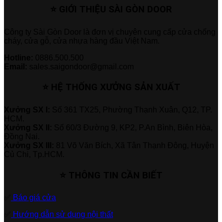
⭐ GIỚI THIỆU SÀI GÒN DOOR
Công ty Sài Gòn Door là đơn vị chuyên cung cấp cửa chống
cháy, cửa gỗ, cửa nhựa hàng đầu Việt Nam.
Hotline:
0886.500.500
Email:
sales.saigondoor@gmail.com
⭐ HỆ THỐNG XƯỞNG SẢN XUẤT
Xưởng SX I:
Số 361 TX25, Phường Thạnh Xuân, Q12, TP.
HCM.
Xưởng SX II:
Số 60/3 Đường 9, KP2, P.An Bình, Biên Hòa,
Đồng Nai.
Xưởng SX III:
81 Võ Văn Bích, Xã Tân Thạnh Đông, Huyện
Củ Chi, Tp.HCM.
⭐ THÔNG TIN CẦN BIẾT
✅
Báo giá cửa
✅
Hướng dẫn sử dụng nội thất