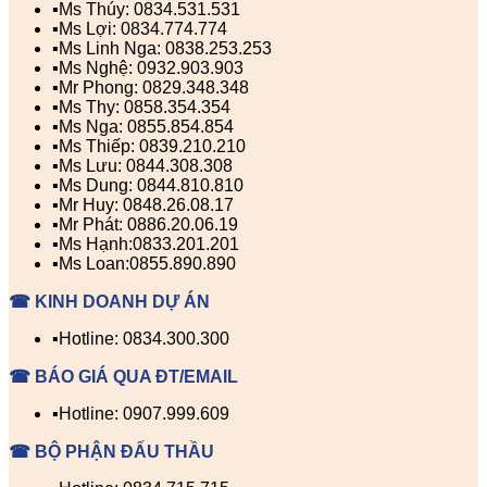
▪️Ms Thúy: 0834.531.531
▪️Ms Lợi: 0834.774.774
▪️Ms Linh Nga: 0838.253.253
▪️Ms Nghệ: 0932.903.903
▪️Mr Phong: 0829.348.348
▪️Ms Thy: 0858.354.354
▪️Ms Nga: 0855.854.854
▪️Ms Thiếp: 0839.210.210
▪️Ms Lưu: 0844.308.308
▪️Ms Dung: 0844.810.810
▪️Mr Huy: 0848.26.08.17
▪️Mr Phát: 0886.20.06.19
▪️Ms Hạnh:0833.201.201
▪️Ms Loan:0855.890.890
☎ KINH DOANH DỰ ÁN
▪️Hotline: 0834.300.300
☎ BÁO GIÁ QUA ĐT/EMAIL
▪️Hotline: 0907.999.609
☎ BỘ PHẬN ĐẤU THẦU