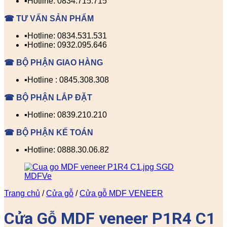
▪️Hotline: 0834.715.715
☎ TƯ VẤN SẢN PHẨM
▪️Hotline: 0834.531.531
▪️Hotline: 0932.095.646
☎ BỘ PHẬN GIAO HÀNG
▪️Hotline : 0845.308.308
☎ BỘ PHẬN LẮP ĐẶT
▪️Hotline: 0839.210.210
☎ BỘ PHẬN KẾ TOÁN
▪️Hotline: 0888.30.06.82
Trang chủ
/
Cửa gỗ
/
Cửa gỗ MDF VENEER
Cửa Gỗ MDF veneer P1R4 C1