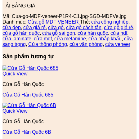
TẢI BẢNG GIÁ
Mã:
Cua-go-MDF-veneer-P1R4-C1.jpg-SGD-MDFVe.jpg
Danh mục:
Cửa gỗ MDF VENEER
Thẻ:
cửa công nghiệp
,
cửa đẹp
,
cửa giá rẻ
,
cửa gỗ
,
cửa gỗ cách tân
,
cửa gỗ giá rẻ
,
cửa gỗ hàn quốc
,
cửa gỗ sài gòn
,
cửa hàn quốc
,
cửa hdf
,
cửa laminate
,
cửa mdf
,
cửa melamine
,
cửa nhập khẩu
,
cửa
sang trọng
,
Cửa thông phòng
,
cửa văn phòng
,
cửa veneer
Sản phẩm tương tự
Quick View
Cửa Gỗ Hàn Quốc
Cửa Gỗ Hàn Quốc 685
Quick View
Cửa Gỗ Hàn Quốc
Cửa Gỗ Hàn Quốc 6B