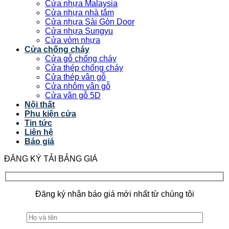
Cửa nhựa Malaysia
Cửa nhựa nhà tắm
Cửa nhựa Sài Gòn Door
Cửa nhựa Sungyu
Cửa vòm nhựa
Cửa chống cháy
Cửa gỗ chống cháy
Cửa thép chống cháy
Cửa thép vân gỗ
Cửa nhôm vân gỗ
Cửa vân gỗ 5D
Nội thất
Phụ kiện cửa
Tin tức
Liên hệ
Báo giá
ĐĂNG KÝ TẢI BẢNG GIÁ
Đăng ký nhận báo giá mới nhất từ chúng tôi