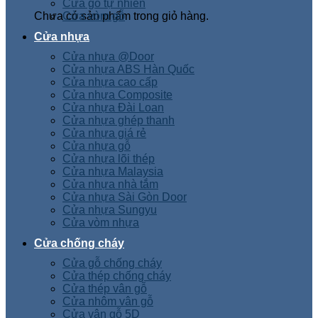
Cửa gỗ tự nhiên
Chưa có sản phẩm trong giỏ hàng.
Cửa vòm gỗ
Cửa nhựa
Cửa nhựa @Door
Cửa nhựa ABS Hàn Quốc
Cửa nhựa cao cấp
Cửa nhựa Composite
Cửa nhựa Đài Loan
Cửa nhựa ghép thanh
Cửa nhựa giá rẻ
Cửa nhựa gỗ
Cửa nhựa lõi thép
Cửa nhựa Malaysia
Cửa nhựa nhà tắm
Cửa nhựa Sài Gòn Door
Cửa nhựa Sungyu
Cửa vòm nhựa
Cửa chống cháy
Cửa gỗ chống cháy
Cửa thép chống cháy
Cửa thép vân gỗ
Cửa nhôm vân gỗ
Cửa vân gỗ 5D