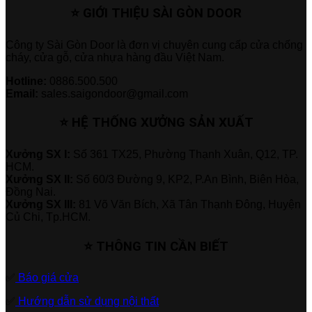
⭐ GIỚI THIỆU SÀI GÒN DOOR
Công ty Sài Gòn Door là đơn vị chuyên cung cấp cửa chống
cháy, cửa gỗ, cửa nhựa hàng đầu Việt Nam.
Hotline:
0886.500.500
Email:
sales.saigondoor@gmail.com
⭐ HỆ THỐNG XƯỞNG SẢN XUẤT
Xưởng SX I:
Số 361 TX25, Phường Thạnh Xuân, Q12, TP.
HCM.
Xưởng SX II:
Số 60/3 Đường 9, KP2, P.An Bình, Biên Hòa,
Đồng Nai.
Xưởng SX III:
81 Võ Văn Bích, Xã Tân Thạnh Đông, Huyện
Củ Chi, Tp.HCM.
⭐ THÔNG TIN CẦN BIẾT
✅
Báo giá cửa
✅
Hướng dẫn sử dụng nội thất