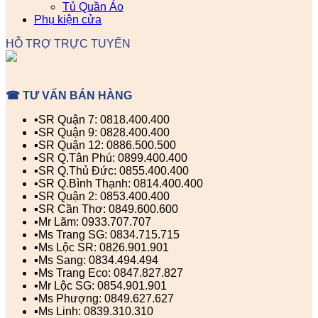
Tủ Quần Áo
Phụ kiện cửa
HỖ TRỢ TRỰC TUYẾN
☎ TƯ VẤN BÁN HÀNG
▪️SR Quận 7: 0818.400.400
▪️SR Quận 9: 0828.400.400
▪️SR Quận 12: 0886.500.500
▪️SR Q.Tân Phú: 0899.400.400
▪️SR Q.Thủ Đức: 0855.400.400
▪️SR Q.Bình Thạnh: 0814.400.400
▪️SR Quận 2: 0853.400.400
▪️SR Cần Thơ: 0849.600.600
▪️Mr Lãm: 0933.707.707
▪️Ms Trang SG: 0834.715.715
▪️Ms Lộc SR: 0826.901.901
▪️Ms Sang: 0834.494.494
▪️Ms Trang Eco: 0847.827.827
▪️Mr Lộc SG: 0854.901.901
▪️Ms Phượng: 0849.627.627
▪️Ms Linh: 0839.310.310