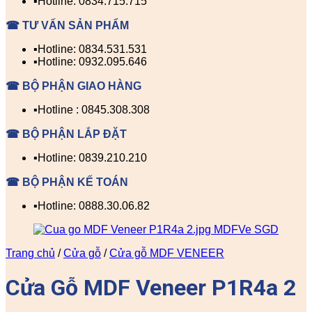
▪️Hotline: 0834.715.715
☎ TƯ VẤN SẢN PHẨM
▪️Hotline: 0834.531.531
▪️Hotline: 0932.095.646
☎ BỘ PHẬN GIAO HÀNG
▪️Hotline : 0845.308.308
☎ BỘ PHẬN LẮP ĐẶT
▪️Hotline: 0839.210.210
☎ BỘ PHẬN KẾ TOÁN
▪️Hotline: 0888.30.06.82
Trang chủ
/
Cửa gỗ
/
Cửa gỗ MDF VENEER
Cửa Gỗ MDF Veneer P1R4a 2