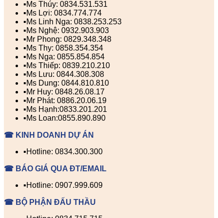
▪️Ms Thúy: 0834.531.531
▪️Ms Lợi: 0834.774.774
▪️Ms Linh Nga: 0838.253.253
▪️Ms Nghệ: 0932.903.903
▪️Mr Phong: 0829.348.348
▪️Ms Thy: 0858.354.354
▪️Ms Nga: 0855.854.854
▪️Ms Thiếp: 0839.210.210
▪️Ms Lưu: 0844.308.308
▪️Ms Dung: 0844.810.810
▪️Mr Huy: 0848.26.08.17
▪️Mr Phát: 0886.20.06.19
▪️Ms Hạnh:0833.201.201
▪️Ms Loan:0855.890.890
☎ KINH DOANH DỰ ÁN
▪️Hotline: 0834.300.300
☎ BÁO GIÁ QUA ĐT/EMAIL
▪️Hotline: 0907.999.609
☎ BỘ PHẬN ĐẤU THẦU