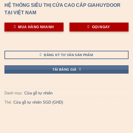
HỆ THỐNG SIÊU THỊ CỬA CAO CẤP GIAHUYDOOR
TẠI VIỆT NAM
MUA HÀNG NHANH
GỌI NGAY
ĐĂNG KÝ TƯ VẤN SẢN PHẨM
TẢI BẢNG GIÁ
Danh mục:
Cửa gỗ tự nhiên
Thẻ:
Cửa gỗ tự nhiên SGD (GHD)