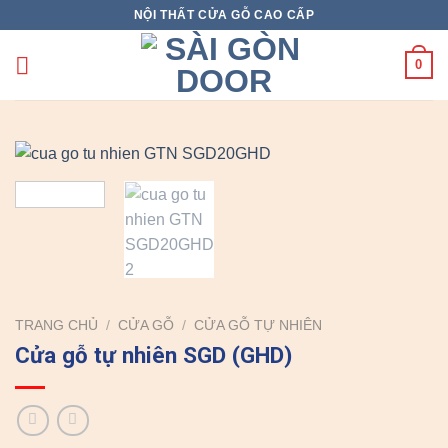
Skip
NỘI THẤT CỬA GỖ CAO CẤP
to
content
0
TRANG CHỦ
/
CỬA GỖ
/
CỬA GỖ TỰ NHIÊN
Cửa gỗ tự nhiên SGD (GHD)