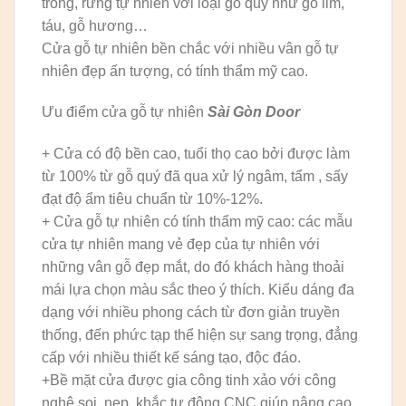
trồng, rừng tự nhiên với loại gỗ quý như gỗ lim,
táu, gỗ hương…
Cửa gỗ tự nhiên bền chắc với nhiều vân gỗ tự
nhiên đẹp ấn tượng, có tính thẩm mỹ cao.
Ưu điểm cửa gỗ tự nhiên
Sài Gòn Door
+ Cửa có độ bền cao, tuổi thọ cao bởi được làm
từ 100% từ gỗ quý đã qua xử lý ngâm, tẩm , sấy
đạt độ ẩm tiêu chuẩn từ 10%-12%.
+ Cửa gỗ tự nhiên có tính thẩm mỹ cao: các mẫu
cửa tự nhiên mang vẻ đẹp của tự nhiên với
những vân gỗ đẹp mắt, do đó khách hàng thoải
mái lựa chọn màu sắc theo ý thích. Kiểu dáng đa
dạng với nhiều phong cách từ đơn giản truyền
thống, đến phức tạp thể hiện sự sang trọng, đẳng
cấp với nhiều thiết kế sáng tạo, độc đáo.
+Bề mặt cửa được gia công tinh xảo với công
nghệ soi, nẹp, khắc tự động CNC giúp nâng cao