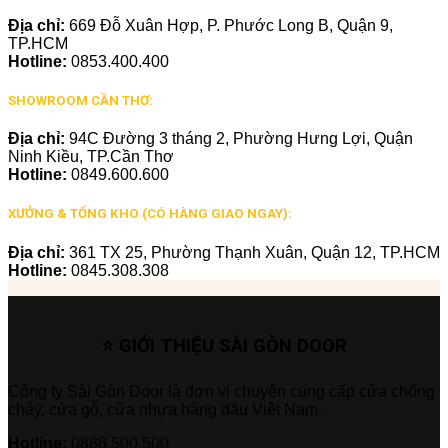
Địa chỉ:
669 Đỗ Xuân Hợp, P. Phước Long B, Quận 9,
TP.HCM
Hotline:
0853.400.400
SHOWROOM CẦN THƠ:
Địa chỉ:
94C Đường 3 tháng 2, Phường Hưng Lợi, Quận
Ninh Kiều, TP.Cần Thơ
Hotline:
0849.600.600
XƯỞNG & TỔNG KHO (CÓ HÀNG GIAO NGAY):
Địa chỉ:
361 TX 25, Phường Thạnh Xuân, Quận 12, TP.HCM
Hotline:
0845.308.308
⭐ GIỚI THIỆU SÀI GÒN DOOR
Công ty Sài Gòn Door là đơn vị chuyên cung cấp cửa chống
cháy, cửa gỗ, cửa nhựa hàng đầu Việt Nam.
Hotline:
0886.500.500