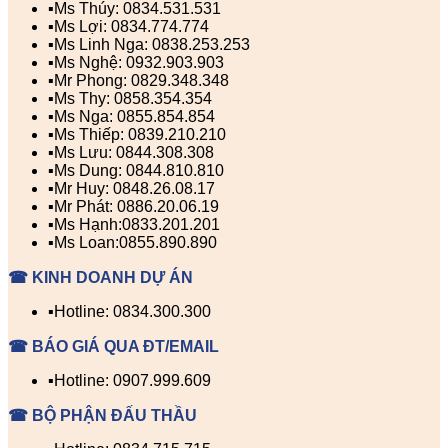
▪️Ms Thúy: 0834.531.531
▪️Ms Lợi: 0834.774.774
▪️Ms Linh Nga: 0838.253.253
▪️Ms Nghệ: 0932.903.903
▪️Mr Phong: 0829.348.348
▪️Ms Thy: 0858.354.354
▪️Ms Nga: 0855.854.854
▪️Ms Thiếp: 0839.210.210
▪️Ms Lưu: 0844.308.308
▪️Ms Dung: 0844.810.810
▪️Mr Huy: 0848.26.08.17
▪️Mr Phát: 0886.20.06.19
▪️Ms Hạnh:0833.201.201
▪️Ms Loan:0855.890.890
☎ KINH DOANH DỰ ÁN
▪️Hotline: 0834.300.300
☎ BÁO GIÁ QUA ĐT/EMAIL
▪️Hotline: 0907.999.609
☎ BỘ PHẬN ĐẤU THẦU