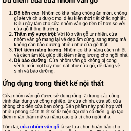
Ưu điểm của cửa nhôm vân gỗ
Độ bền cao
: Nhôm có khả năng chống ăn mòn, chống
gỉ sét và chịu được mọi điều kiện thời tiết khắc nghiệt.
Điều này làm cho cửa nhôm vân gỗ bền bỉ hơn so với
cửa gỗ thông thường.
Thẩm mỹ vượt trội
: Với lớp vân gỗ tự nhiên, cửa
nhôm vân gỗ mang lại vẻ đẹp ấm cúng, sang trọng mà
không cần bảo dưỡng nhiều như cửa gỗ thật.
Tiết kiệm năng lượng
: Nhôm có khả năng cách nhiệt
và cách âm tốt, giúp tiết kiệm năng lượng cho ngôi nhà.
Dễ bảo dưỡng
: Cửa nhôm vân gỗ không bị cong
vênh, mối mọt hay mục nát như cửa gỗ, dễ dàng vệ
sinh và bảo dưỡng.
Ứng dụng trong thiết kế nội thất
Cửa nhôm vân gỗ được sử dụng rộng rãi trong các công
trình dân dụng và công nghiệp, từ cửa chính, cửa sổ, cửa
phòng cho đến cửa ban công. Sản phẩm này phù hợp với
nhiều phong cách thiết kế từ hiện đại đến cổ điển, giúp tạo
điểm nhấn thẩm mỹ và nâng cao giá trị cho ngôi nhà.
Tóm lại,
cửa nhôm vân gỗ
là sự lựa chọn hoàn hảo cho