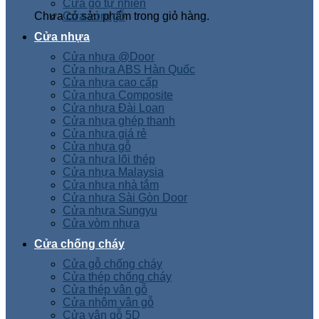
Cửa gỗ tự nhiên
Chưa có sản phẩm trong giỏ hàng.
Cửa vòm gỗ
Cửa nhựa
Cửa nhựa @Door
Cửa nhựa ABS Hàn Quốc
Cửa nhựa cao cấp
Cửa nhựa Composite
Cửa nhựa Đài Loan
Cửa nhựa ghép thanh
Cửa nhựa giá rẻ
Cửa nhựa gỗ
Cửa nhựa lõi thép
Cửa nhựa Malaysia
Cửa nhựa nhà tắm
Cửa nhựa Sài Gòn Door
Cửa nhựa Sungyu
Cửa vòm nhựa
Cửa chống cháy
Cửa gỗ chống cháy
Cửa thép chống cháy
Cửa thép vân gỗ
Cửa nhôm vân gỗ
Cửa vân gỗ 5D