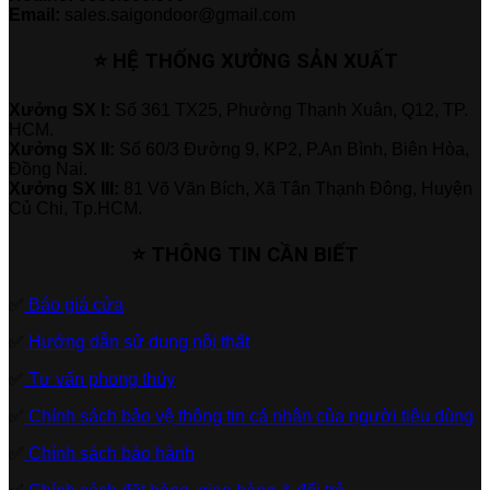
Email:
sales.saigondoor@gmail.com
⭐ HỆ THỐNG XƯỞNG SẢN XUẤT
Xưởng SX I:
Số 361 TX25, Phường Thạnh Xuân, Q12, TP.
HCM.
Xưởng SX II:
Số 60/3 Đường 9, KP2, P.An Bình, Biên Hòa,
Đồng Nai.
Xưởng SX III:
81 Võ Văn Bích, Xã Tân Thạnh Đông, Huyện
Củ Chi, Tp.HCM.
⭐ THÔNG TIN CẦN BIẾT
✅
Báo giá cửa
✅
Hướng dẫn sử dụng nội thất
✅
Tư vấn phong thủy
✅
Chính sách bảo vệ thông tin cá nhân của người tiêu dùng
✅
Chính sách bảo hành