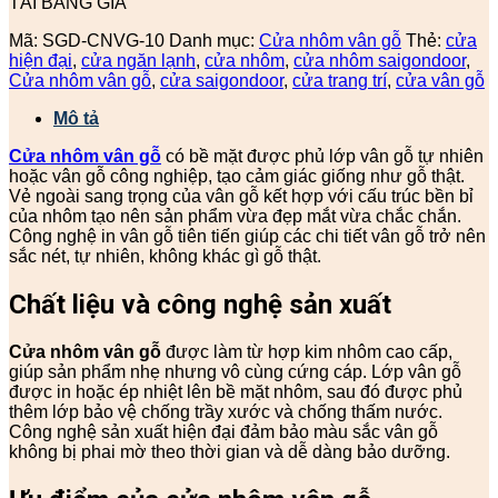
TẢI BẢNG GIÁ
Mã:
SGD-CNVG-10
Danh mục:
Cửa nhôm vân gỗ
Thẻ:
cửa
hiện đại
,
cửa ngăn lạnh
,
cửa nhôm
,
cửa nhôm saigondoor
,
Cửa nhôm vân gỗ
,
cửa saigondoor
,
cửa trang trí
,
cửa vân gỗ
Mô tả
Cửa nhôm vân gỗ
có bề mặt được phủ lớp vân gỗ tự nhiên
hoặc vân gỗ công nghiệp, tạo cảm giác giống như gỗ thật.
Vẻ ngoài sang trọng của vân gỗ kết hợp với cấu trúc bền bỉ
của nhôm tạo nên sản phẩm vừa đẹp mắt vừa chắc chắn.
Công nghệ in vân gỗ tiên tiến giúp các chi tiết vân gỗ trở nên
sắc nét, tự nhiên, không khác gì gỗ thật.
Chất liệu và công nghệ sản xuất
Cửa nhôm vân gỗ
được làm từ hợp kim nhôm cao cấp,
giúp sản phẩm nhẹ nhưng vô cùng cứng cáp. Lớp vân gỗ
được in hoặc ép nhiệt lên bề mặt nhôm, sau đó được phủ
thêm lớp bảo vệ chống trầy xước và chống thấm nước.
Công nghệ sản xuất hiện đại đảm bảo màu sắc vân gỗ
không bị phai mờ theo thời gian và dễ dàng bảo dưỡng.