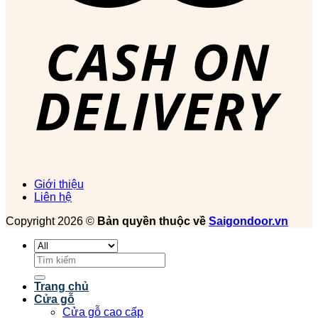
Giới thiệu
Liên hệ
Copyright 2026 ©
Bản quyền thuộc về
Saigondoor.vn
Tìm
kiếm:
Trang chủ
Cửa gỗ
Cửa gỗ cao cấp