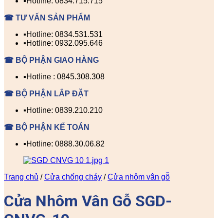
▪️Hotline: 0834.715.715
☎ TƯ VẤN SẢN PHẨM
▪️Hotline: 0834.531.531
▪️Hotline: 0932.095.646
☎ BỘ PHẬN GIAO HÀNG
▪️Hotline : 0845.308.308
☎ BỘ PHẬN LẮP ĐẶT
▪️Hotline: 0839.210.210
☎ BỘ PHẬN KẾ TOÁN
▪️Hotline: 0888.30.06.82
Trang chủ
/
Cửa chống cháy
/
Cửa nhôm vân gỗ
Cửa Nhôm Vân Gỗ SGD-