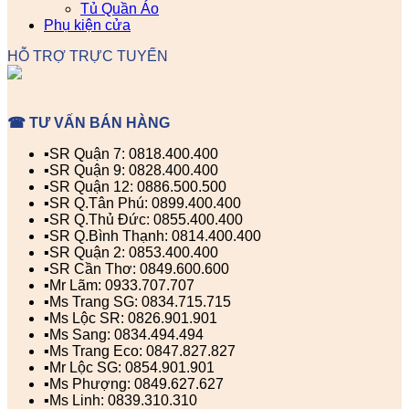
Tủ Quần Áo
Phụ kiện cửa
HỖ TRỢ TRỰC TUYẾN
☎ TƯ VẤN BÁN HÀNG
▪️SR Quận 7: 0818.400.400
▪️SR Quận 9: 0828.400.400
▪️SR Quận 12: 0886.500.500
▪️SR Q.Tân Phú: 0899.400.400
▪️SR Q.Thủ Đức: 0855.400.400
▪️SR Q.Bình Thạnh: 0814.400.400
▪️SR Quận 2: 0853.400.400
▪️SR Cần Thơ: 0849.600.600
▪️Mr Lãm: 0933.707.707
▪️Ms Trang SG: 0834.715.715
▪️Ms Lộc SR: 0826.901.901
▪️Ms Sang: 0834.494.494
▪️Ms Trang Eco: 0847.827.827
▪️Mr Lộc SG: 0854.901.901
▪️Ms Phượng: 0849.627.627
▪️Ms Linh: 0839.310.310