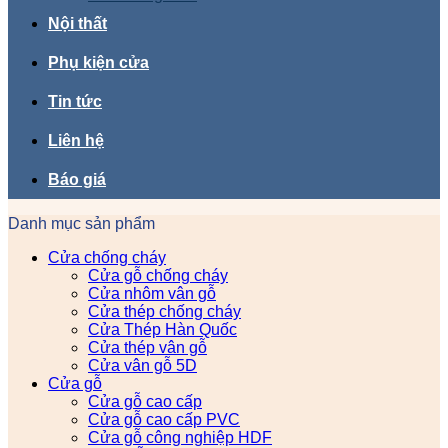
Nội thất
Phụ kiện cửa
Tin tức
Liên hệ
Báo giá
Danh mục sản phẩm
Cửa chống cháy
Cửa gỗ chống cháy
Cửa nhôm vân gỗ
Cửa thép chống cháy
Cửa Thép Hàn Quốc
Cửa thép vân gỗ
Cửa vân gỗ 5D
Cửa gỗ
Cửa gỗ cao cấp
Cửa gỗ cao cấp PVC
Cửa gỗ công nghiệp HDF