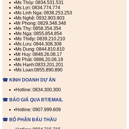
▪️Ms Thúy: 0834.531.531
▪️Ms Lợi: 0834.774.774
▪️Ms Linh Nga: 0838.253.253
▪️Ms Nghệ: 0932.903.903
▪️Mr Phong: 0829.348.348
▪️Ms Thy: 0858.354.354
▪️Ms Nga: 0855.854.854
▪️Ms Thiếp: 0839.210.210
▪️Ms Lưu: 0844.308.308
▪️Ms Dung: 0844.810.810
▪️Mr Huy: 0848.26.08.17
▪️Mr Phát: 0886.20.06.19
▪️Ms Hạnh:0833.201.201
▪️Ms Loan:0855.890.890
☎ KINH DOANH DỰ ÁN
▪️Hotline: 0834.300.300
☎ BÁO GIÁ QUA ĐT/EMAIL
▪️Hotline: 0907.999.609
☎ BỘ PHẬN ĐẤU THẦU