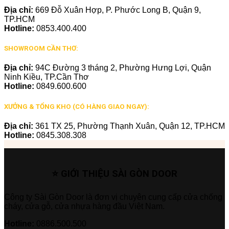
Địa chỉ:
669 Đỗ Xuân Hợp, P. Phước Long B, Quận 9,
TP.HCM
Hotline:
0853.400.400
SHOWROOM CẦN THƠ:
Địa chỉ:
94C Đường 3 tháng 2, Phường Hưng Lợi, Quận
Ninh Kiều, TP.Cần Thơ
Hotline:
0849.600.600
XƯỞNG & TỔNG KHO (CÓ HÀNG GIAO NGAY):
Địa chỉ:
361 TX 25, Phường Thạnh Xuân, Quận 12, TP.HCM
Hotline:
0845.308.308
⭐ GIỚI THIỆU SÀI GÒN DOOR
Công ty Sài Gòn Door là đơn vị chuyên cung cấp cửa chống
cháy, cửa gỗ, cửa nhựa hàng đầu Việt Nam.
Hotline:
0886.500.500