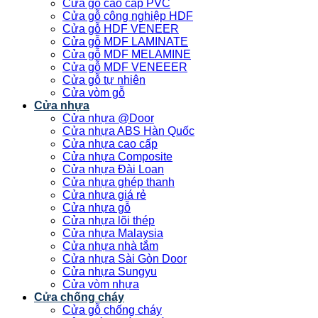
Cửa gỗ cao cấp PVC
Cửa gỗ công nghiệp HDF
Cửa gỗ HDF VENEER
Cửa gỗ MDF LAMINATE
Cửa gỗ MDF MELAMINE
Cửa gỗ MDF VENEEER
Cửa gỗ tự nhiên
Cửa vòm gỗ
Cửa nhựa
Cửa nhựa @Door
Cửa nhựa ABS Hàn Quốc
Cửa nhựa cao cấp
Cửa nhựa Composite
Cửa nhựa Đài Loan
Cửa nhựa ghép thanh
Cửa nhựa giá rẻ
Cửa nhựa gỗ
Cửa nhựa lõi thép
Cửa nhựa Malaysia
Cửa nhựa nhà tắm
Cửa nhựa Sài Gòn Door
Cửa nhựa Sungyu
Cửa vòm nhựa
Cửa chống cháy
Cửa gỗ chống cháy