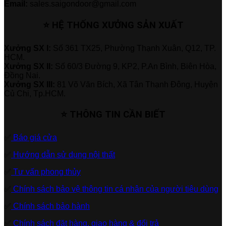
Email:
sales.saigondoor@gmail.com
⭐ HỆ THỐNG XƯỞNG SẢN XUẤT
Xưởng SX I:
Số 361 TX25, Phường Thạnh Xuân, Q12, TP.
HCM.
Xưởng SX II:
Số 60/3 Đường 9, KP2, P.An Bình, Biên Hòa,
Đồng Nai.
Xưởng SX III:
81 Võ Văn Bích, Xã Tân Thạnh Đông, Huyện
Củ Chi, Tp.HCM.
⭐ THÔNG TIN CẦN BIẾT
✅
Báo giá cửa
✅
Hướng dẫn sử dụng nội thất
✅
Tư vấn phong thủy
✅
Chính sách bảo vệ thông tin cá nhân của người tiêu dùng
✅
Chính sách bảo hành
✅
Chính sách đặt hàng, giao hàng & đổi trả