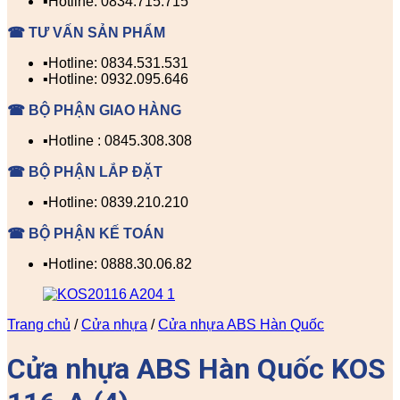
▪️Hotline: 0834.715.715
☎ TƯ VẤN SẢN PHẨM
▪️Hotline: 0834.531.531
▪️Hotline: 0932.095.646
☎ BỘ PHẬN GIAO HÀNG
▪️Hotline : 0845.308.308
☎ BỘ PHẬN LẮP ĐẶT
▪️Hotline: 0839.210.210
☎ BỘ PHẬN KẾ TOÁN
▪️Hotline: 0888.30.06.82
Trang chủ
/
Cửa nhựa
/
Cửa nhựa ABS Hàn Quốc
Cửa nhựa ABS Hàn Quốc KOS