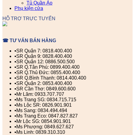
Tủ Quần Áo
Phụ kiện cửa
HỖ TRỢ TRỰC TUYẾN
☎ TƯ VẤN BÁN HÀNG
▪️SR Quận 7: 0818.400.400
▪️SR Quận 9: 0828.400.400
▪️SR Quận 12: 0886.500.500
▪️SR Q.Tân Phú: 0899.400.400
▪️SR Q.Thủ Đức: 0855.400.400
▪️SR Q.Bình Thạnh: 0814.400.400
▪️SR Quận 2: 0853.400.400
▪️SR Cần Thơ: 0849.600.600
▪️Mr Lãm: 0933.707.707
▪️Ms Trang SG: 0834.715.715
▪️Ms Lộc SR: 0826.901.901
▪️Ms Sang: 0834.494.494
▪️Ms Trang Eco: 0847.827.827
▪️Mr Lộc SG: 0854.901.901
▪️Ms Phượng: 0849.627.627
▪️Ms Linh: 0839.310.310