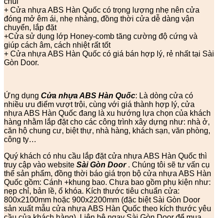
chùi
+ Cửa nhựa ABS Hàn Quốc có trọng lượng nhẹ nên cửa
đóng mở êm ái, nhẹ nhàng, đồng thời cửa dễ dàng vận
chuyển, lắp đặt
+Cửa sử dụng lớp Honey-comb tăng cường độ cứng và
giúp cách âm, cách nhiệt rất tốt
+ Cửa nhựa ABS Hàn Quốc có giá bán hợp lý, rẻ nhất tại Sài
Gòn Door.
Ứng dụng
Cửa nhựa ABS Hàn Quốc
: Là dòng cửa có
nhiều ưu điểm vượt trội, cùng với giá thành hợp lý, cửa
nhựa ABS Hàn Quốc đang là xu hướng lựa chọn của khách
hàng nhằm lắp đặt cho các công trình xây dựng như: nhà ở,
căn hộ chung cư, biệt thự, nhà hàng, khách sạn, văn phòng,
công ty…
Quý khách có nhu cầu lắp đặt cửa nhựa ABS Hàn Quốc thì
truy cập vào website
Sài Gòn Door
. Chúng tôi sẽ tư vấn cụ
thể sản phẩm, đồng thời báo giá trọn bộ cửa nhựa ABS Hàn
Quốc gồm: Cánh +khung bao. Chưa bao gồm phụ kiện như:
nẹp chỉ, bản lề, ổ khóa. Kích thước tiêu chuẩn cửa:
800x2100mm hoặc 900x2200mm (đặc biệt Sài Gòn Door
sản xuất mẫu cửa nhựa ABS Hàn Quốc theo kích thước yêu
cầu của khách hàng). Liên hệ ngay Sài Gòn Door để mua