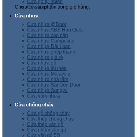
Cửa gỗ tự nhiên
Chưa có sản phẩm trong giỏ hàng.
Cửa vòm gỗ
Cửa nhựa
Cửa nhựa @Door
Cửa nhựa ABS Hàn Quốc
Cửa nhựa cao cấp
Cửa nhựa Composite
Cửa nhựa Đài Loan
Cửa nhựa ghép thanh
Cửa nhựa giá rẻ
Cửa nhựa gỗ
Cửa nhựa lõi thép
Cửa nhựa Malaysia
Cửa nhựa nhà tắm
Cửa nhựa Sài Gòn Door
Cửa nhựa Sungyu
Cửa vòm nhựa
Cửa chống cháy
Cửa gỗ chống cháy
Cửa thép chống cháy
Cửa thép vân gỗ
Cửa nhôm vân gỗ
Cửa vân gỗ 5D