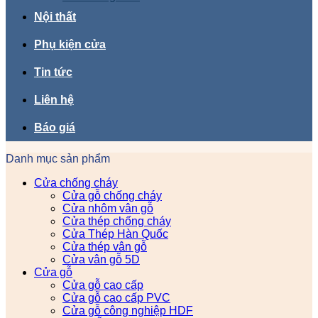
Nội thất
Phụ kiện cửa
Tin tức
Liên hệ
Báo giá
Danh mục sản phẩm
Cửa chống cháy
Cửa gỗ chống cháy
Cửa nhôm vân gỗ
Cửa thép chống cháy
Cửa Thép Hàn Quốc
Cửa thép vân gỗ
Cửa vân gỗ 5D
Cửa gỗ
Cửa gỗ cao cấp
Cửa gỗ cao cấp PVC
Cửa gỗ công nghiệp HDF