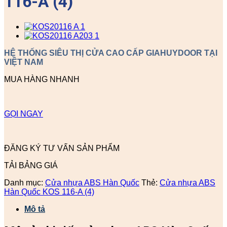
116-A (4)
HỆ THỐNG SIÊU THỊ CỬA CAO CẤP GIAHUYDOOR TẠI
VIỆT NAM
MUA HÀNG NHANH
GỌI NGAY
ĐĂNG KÝ TƯ VẤN SẢN PHẨM
TẢI BẢNG GIÁ
Danh mục:
Cửa nhựa ABS Hàn Quốc
Thẻ:
Cửa nhựa ABS
Hàn Quốc KOS 116-A (4)
Mô tả