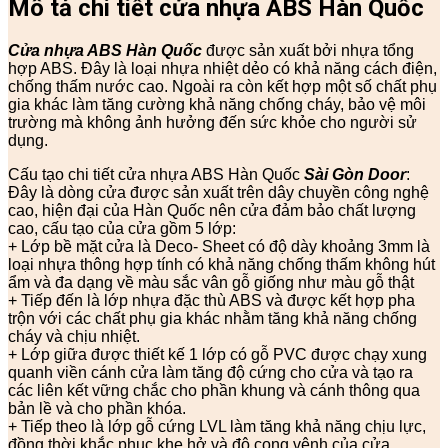
Mô tả chi tiết cửa nhựa ABS Hàn Quốc
Cửa nhựa ABS Hàn Quốc
được sản xuất bởi nhựa tổng
hợp ABS. Đây là loại nhựa nhiệt dẻo có khả năng cách điện,
chống thấm nước cao. Ngoài ra còn kết hợp một số chất phụ
gia khác làm tăng cường khả năng chống cháy, bảo vệ môi
trường mà không ảnh hưởng đến sức khỏe cho người sử
dụng.
Cấu tạo chi tiết cửa nhựa ABS Hàn Quốc
Sài Gòn Door
:
Đây là dòng cửa được sản xuất trên dây chuyền công nghệ
cao, hiện đại của Hàn Quốc nên cửa đảm bảo chất lượng
cao, cấu tạo của cửa gồm 5 lớp:
+ Lớp bề mặt cửa là Deco- Sheet có độ dày khoảng 3mm là
loại nhựa thông hợp tính có khả năng chống thấm không hút
ẩm và đa dạng về màu sắc vân gỗ giống như màu gỗ thật
+ Tiếp đến là lớp nhựa đặc thù ABS và được kết hợp pha
trộn với các chất phụ gia khác nhằm tăng khả năng chống
cháy và chịu nhiệt.
+ Lớp giữa được thiết kế 1 lớp có gỗ PVC được chạy xung
quanh viền cánh cửa làm tăng độ cứng cho cửa và tạo ra
các liên kết vững chắc cho phần khung và cánh thông qua
bản lề và cho phần khóa.
+ Tiếp theo là lớp gỗ cứng LVL làm tăng khả năng chịu lực,
đồng thời khắc phục khe hở và độ cong vênh của cửa.