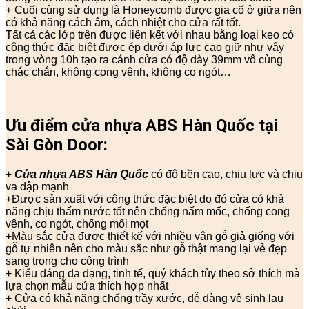
+ Cuối cùng sử dụng là Honeycomb được gia cố ở giữa nên
có khả năng cách âm, cách nhiệt cho cửa rất tốt.
Tất cả các lớp trên được liên kết với nhau bằng loại keo có
công thức đặc biệt được ép dưới áp lực cao giữ như vậy
trong vòng 10h tạo ra cánh cửa có độ dày 39mm vô cùng
chắc chắn, không cong vênh, không co ngót…
Ưu điểm cửa nhựa ABS Hàn Quốc tại
Sài Gòn Door:
+
Cửa nhựa ABS Hàn Quốc
có độ bền cao, chịu lực và chịu
va đập mạnh
+Được sản xuất với công thức đặc biệt do đó cửa có khả
năng chịu thấm nước tốt nên chống nấm mốc, chống cong
vênh, co ngót, chống mối mọt
+Màu sắc cửa được thiết kế với nhiều vân gỗ giả giống với
gỗ tự nhiên nên cho màu sắc như gỗ thật mang lại vẻ đẹp
sang trọng cho công trình
+ Kiểu dáng đa dạng, tinh tế, quý khách tùy theo sở thích mà
lựa chọn mẫu cửa thích hợp nhất
+ Cửa có khả năng chống trầy xước, dễ dàng vệ sinh lau