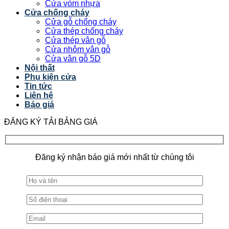
Cửa vòm nhựa
Cửa chống cháy
Cửa gỗ chống cháy
Cửa thép chống cháy
Cửa thép vân gỗ
Cửa nhôm vân gỗ
Cửa vân gỗ 5D
Nội thất
Phụ kiện cửa
Tin tức
Liên hệ
Báo giá
ĐĂNG KÝ TẢI BẢNG GIÁ
Đăng ký nhận báo giá mới nhất từ chúng tôi