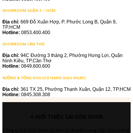
SHOWROOM QUẬN 2 – HCM:
Địa chỉ:
669 Đỗ Xuân Hợp, P. Phước Long B, Quận 9,
TP.HCM
Hotline:
0853.400.400
SHOWROOM CẦN THƠ:
Địa chỉ:
94C Đường 3 tháng 2, Phường Hưng Lợi, Quận
Ninh Kiều, TP.Cần Thơ
Hotline:
0849.600.600
XƯỞNG & TỔNG KHO (CÓ HÀNG GIAO NGAY):
Địa chỉ:
361 TX 25, Phường Thạnh Xuân, Quận 12, TP.HCM
Hotline:
0845.308.308
⭐ GIỚI THIỆU SÀI GÒN DOOR
Công ty Sài Gòn Door là đơn vị chuyên cung cấp cửa chống