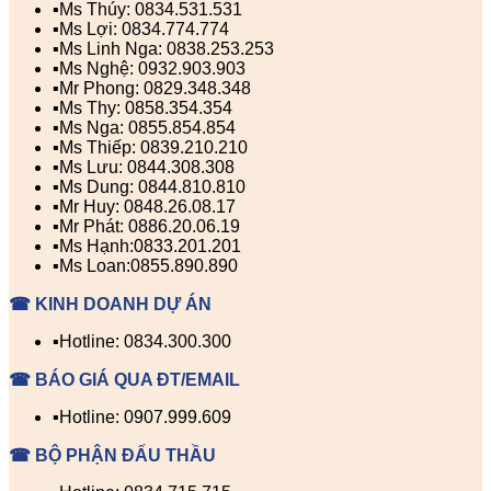
▪️Ms Thúy: 0834.531.531
▪️Ms Lợi: 0834.774.774
▪️Ms Linh Nga: 0838.253.253
▪️Ms Nghệ: 0932.903.903
▪️Mr Phong: 0829.348.348
▪️Ms Thy: 0858.354.354
▪️Ms Nga: 0855.854.854
▪️Ms Thiếp: 0839.210.210
▪️Ms Lưu: 0844.308.308
▪️Ms Dung: 0844.810.810
▪️Mr Huy: 0848.26.08.17
▪️Mr Phát: 0886.20.06.19
▪️Ms Hạnh:0833.201.201
▪️Ms Loan:0855.890.890
☎ KINH DOANH DỰ ÁN
▪️Hotline: 0834.300.300
☎ BÁO GIÁ QUA ĐT/EMAIL
▪️Hotline: 0907.999.609
☎ BỘ PHẬN ĐẤU THẦU