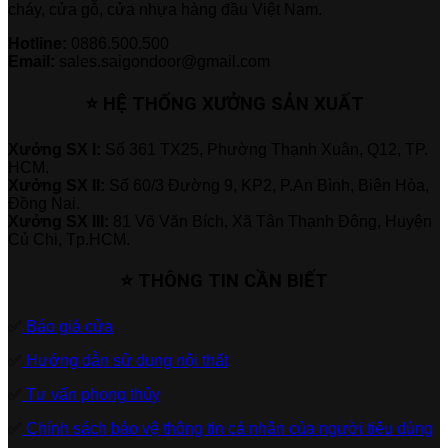
cháy, cửa gỗ, cửa nhựa hàng đầu Việt Nam.
Hotline:
0886.500.500
Email:
sales.saigondoor@gmail.com
⭐ HỆ THỐNG XƯỞNG SẢN XUẤT
Xưởng SX I:
Số 361 TX25, Phường Thạnh Xuân, Q12, TP.
HCM.
Xưởng SX II:
Số 60/3 Đường 9, KP2, P.An Bình, Biên Hòa,
Đồng Nai.
Xưởng SX III:
81 Võ Văn Bích, Xã Tân Thạnh Đông, Huyện
Củ Chi, Tp.HCM.
⭐ THÔNG TIN CẦN BIẾT
✅
Báo giá cửa
✅
Hướng dẫn sử dụng nội thất
✅
Tư vấn phong thủy
✅
Chính sách bảo vệ thông tin cá nhân của người tiêu dùng