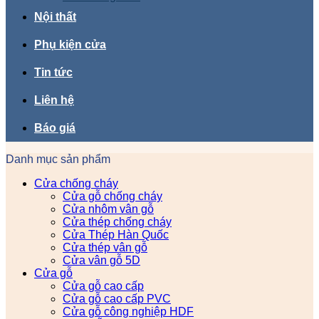
Nội thất
Phụ kiện cửa
Tin tức
Liên hệ
Báo giá
Danh mục sản phẩm
Cửa chống cháy
Cửa gỗ chống cháy
Cửa nhôm vân gỗ
Cửa thép chống cháy
Cửa Thép Hàn Quốc
Cửa thép vân gỗ
Cửa vân gỗ 5D
Cửa gỗ
Cửa gỗ cao cấp
Cửa gỗ cao cấp PVC
Cửa gỗ công nghiệp HDF