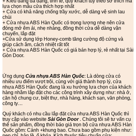
+ Kiểu dáng đa dạng, tinh tế, quý khách tùy theo sở thích mà
lựa chọn mẫu cửa thích hợp nhất
+ Cửa có khả năng chống trầy xước, dễ dàng vệ sinh lau
chùi
+ Cửa nhựa ABS Hàn Quốc có trọng lượng nhẹ nên cửa
đóng mở êm ái, nhẹ nhàng, đồng thời cửa dễ dàng vận
chuyển, lắp đặt
+Cửa sử dụng lớp Honey-comb tăng cường độ cứng và
giúp cách âm, cách nhiệt rất tốt
+ Cửa nhựa ABS Hàn Quốc có giá bán hợp lý, rẻ nhất tại Sài
Gòn Door.
Ứng dụng
Cửa nhựa ABS Hàn Quốc
: Là dòng cửa có
nhiều ưu điểm vượt trội, cùng với giá thành hợp lý, cửa
nhựa ABS Hàn Quốc đang là xu hướng lựa chọn của khách
hàng nhằm lắp đặt cho các công trình xây dựng như: nhà ở,
căn hộ chung cư, biệt thự, nhà hàng, khách sạn, văn phòng,
công ty…
Quý khách có nhu cầu lắp đặt cửa nhựa ABS Hàn Quốc thì
truy cập vào website
Sài Gòn Door
. Chúng tôi sẽ tư vấn cụ
thể sản phẩm, đồng thời báo giá trọn bộ cửa nhựa ABS Hàn
Quốc gồm: Cánh +khung bao. Chưa bao gồm phụ kiện như:
nẹp chỉ, bản lề, ổ khóa. Kích thước tiêu chuẩn cửa: