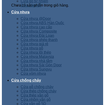
Cửa gỗ tự nhiên
Chưa có sản phẩm trong giỏ hàng.
Cửa vòm gỗ
Cửa nhựa
Cửa nhựa @Door
Cửa nhựa ABS Hàn Quốc
Cửa nhựa cao cấp
Cửa nhựa Composite
Cửa nhựa Đài Loan
Cửa nhựa ghép thanh
Cửa nhựa giá rẻ
Cửa nhựa gỗ
Cửa nhựa lõi thép
Cửa nhựa Malaysia
Cửa nhựa nhà tắm
Cửa nhựa Sài Gòn Door
Cửa nhựa Sungyu
Cửa vòm nhựa
Cửa chống cháy
Cửa gỗ chống cháy
Cửa thép chống cháy
Cửa thép vân gỗ
Cửa nhôm vân gỗ
Cửa vân gỗ 5D