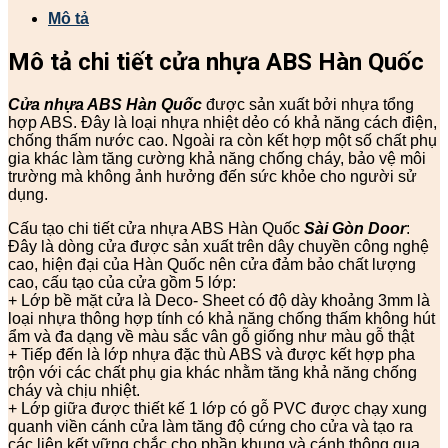
Mô tả
Mô tả chi tiết cửa nhựa ABS Hàn Quốc
Cửa nhựa ABS Hàn Quốc
được sản xuất bởi nhựa tổng
hợp ABS. Đây là loại nhựa nhiệt dẻo có khả năng cách điện,
chống thấm nước cao. Ngoài ra còn kết hợp một số chất phụ
gia khác làm tăng cường khả năng chống cháy, bảo vệ môi
trường mà không ảnh hưởng đến sức khỏe cho người sử
dụng.
Cấu tạo chi tiết cửa nhựa ABS Hàn Quốc
Sài Gòn Door
:
Đây là dòng cửa được sản xuất trên dây chuyền công nghệ
cao, hiện đại của Hàn Quốc nên cửa đảm bảo chất lượng
cao, cấu tạo của cửa gồm 5 lớp:
+ Lớp bề mặt cửa là Deco- Sheet có độ dày khoảng 3mm là
loại nhựa thông hợp tính có khả năng chống thấm không hút
ẩm và đa dạng về màu sắc vân gỗ giống như màu gỗ thật
+ Tiếp đến là lớp nhựa đặc thù ABS và được kết hợp pha
trộn với các chất phụ gia khác nhằm tăng khả năng chống
cháy và chịu nhiệt.
+ Lớp giữa được thiết kế 1 lớp có gỗ PVC được chạy xung
quanh viền cánh cửa làm tăng độ cứng cho cửa và tạo ra
các liên kết vững chắc cho phần khung và cánh thông qua