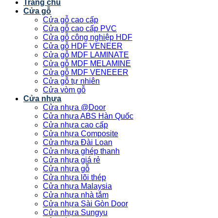
Trang chủ
Cửa gỗ
Cửa gỗ cao cấp
Cửa gỗ cao cấp PVC
Cửa gỗ công nghiệp HDF
Cửa gỗ HDF VENEER
Cửa gỗ MDF LAMINATE
Cửa gỗ MDF MELAMINE
Cửa gỗ MDF VENEEER
Cửa gỗ tự nhiên
Cửa vòm gỗ
Cửa nhựa
Cửa nhựa @Door
Cửa nhựa ABS Hàn Quốc
Cửa nhựa cao cấp
Cửa nhựa Composite
Cửa nhựa Đài Loan
Cửa nhựa ghép thanh
Cửa nhựa giá rẻ
Cửa nhựa gỗ
Cửa nhựa lõi thép
Cửa nhựa Malaysia
Cửa nhựa nhà tắm
Cửa nhựa Sài Gòn Door
Cửa nhựa Sungyu