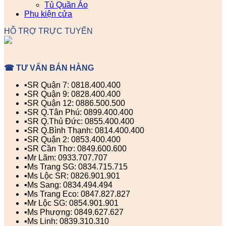
Tủ Quần Áo
Phụ kiện cửa
HỖ TRỢ TRỰC TUYẾN
☎ TƯ VẤN BÁN HÀNG
▪️SR Quận 7: 0818.400.400
▪️SR Quận 9: 0828.400.400
▪️SR Quận 12: 0886.500.500
▪️SR Q.Tân Phú: 0899.400.400
▪️SR Q.Thủ Đức: 0855.400.400
▪️SR Q.Bình Thạnh: 0814.400.400
▪️SR Quận 2: 0853.400.400
▪️SR Cần Thơ: 0849.600.600
▪️Mr Lãm: 0933.707.707
▪️Ms Trang SG: 0834.715.715
▪️Ms Lộc SR: 0826.901.901
▪️Ms Sang: 0834.494.494
▪️Ms Trang Eco: 0847.827.827
▪️Mr Lộc SG: 0854.901.901
▪️Ms Phượng: 0849.627.627
▪️Ms Linh: 0839.310.310