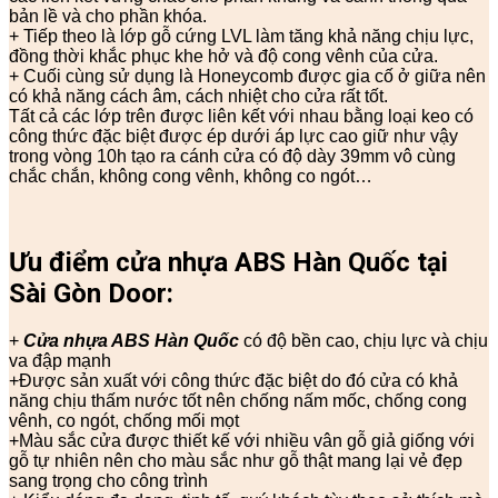
bản lề và cho phần khóa.
+ Tiếp theo là lớp gỗ cứng LVL làm tăng khả năng chịu lực,
đồng thời khắc phục khe hở và độ cong vênh của cửa.
+ Cuối cùng sử dụng là Honeycomb được gia cố ở giữa nên
có khả năng cách âm, cách nhiệt cho cửa rất tốt.
Tất cả các lớp trên được liên kết với nhau bằng loại keo có
công thức đặc biệt được ép dưới áp lực cao giữ như vậy
trong vòng 10h tạo ra cánh cửa có độ dày 39mm vô cùng
chắc chắn, không cong vênh, không co ngót…
Ưu điểm cửa nhựa ABS Hàn Quốc tại
Sài Gòn Door:
+
Cửa nhựa ABS Hàn Quốc
có độ bền cao, chịu lực và chịu
va đập mạnh
+Được sản xuất với công thức đặc biệt do đó cửa có khả
năng chịu thấm nước tốt nên chống nấm mốc, chống cong
vênh, co ngót, chống mối mọt
+Màu sắc cửa được thiết kế với nhiều vân gỗ giả giống với
gỗ tự nhiên nên cho màu sắc như gỗ thật mang lại vẻ đẹp
sang trọng cho công trình