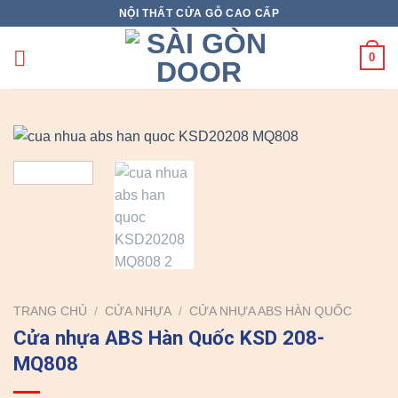
Skip
NỘI THẤT CỬA GỖ CAO CẤP
to
content
0
TRANG CHỦ
/
CỬA NHỰA
/
CỬA NHỰA ABS HÀN QUỐC
Cửa nhựa ABS Hàn Quốc KSD 208-
MQ808