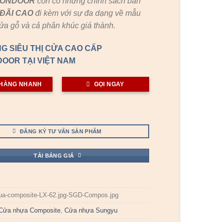
GONDOOR
còn có những chính sách bán
ĐÃI
CAO
đi kèm với sự đa dạng về mẫu
cửa gỗ và cả phân khúc giá thành.
G SIÊU THỊ CỬA CAO CẤP
OOR TẠI VIỆT NAM
HÀNG NHANH
GỌI NGAY
ĐĂNG KÝ TƯ VẤN SẢN PHẨM
TẢI BẢNG GIÁ
ua-composite-LX-62.jpg-SGD-Compos.jpg
Cửa nhựa Composite
,
Cửa nhựa Sungyu