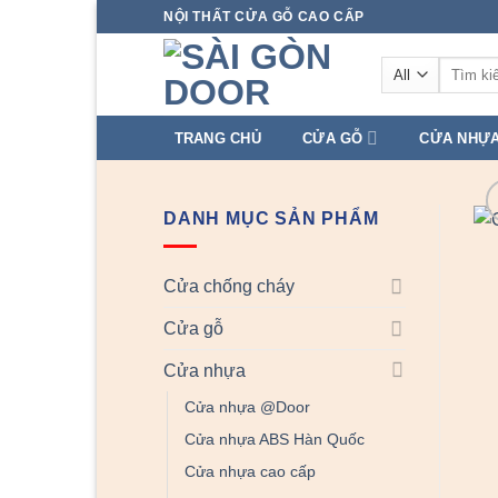
Skip
NỘI THẤT CỬA GỖ CAO CẤP
to
Tìm
content
kiếm:
TRANG CHỦ
CỬA GỖ
CỬA NHỰ
DANH MỤC SẢN PHẨM
Cửa chống cháy
Cửa gỗ
Cửa nhựa
Cửa nhựa @Door
Cửa nhựa ABS Hàn Quốc
Cửa nhựa cao cấp