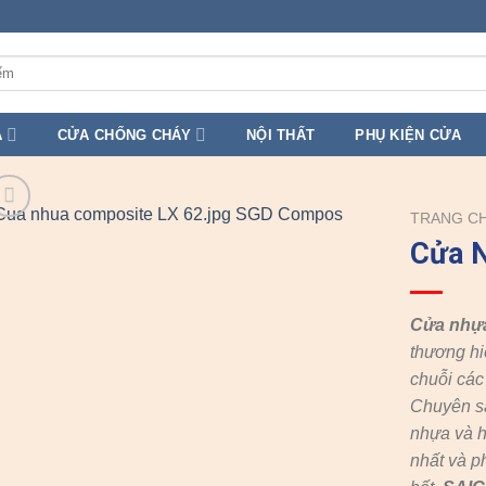
A
CỬA CHỐNG CHÁY
NỘI THẤT
PHỤ KIỆN CỬA
TRANG C
Cửa 
Cửa nhự
thương hi
chuỗi cá
Chuyên s
nhựa và h
nhất và p