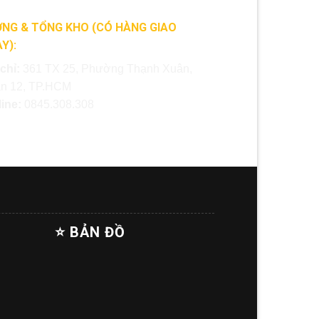
NG & TỔNG KHO (CÓ HÀNG GIAO
Y):
 chỉ:
361 TX 25, Phường Thạnh Xuân,
n 12, TP.HCM
line:
0845.308.308
⭐ BẢN ĐỒ