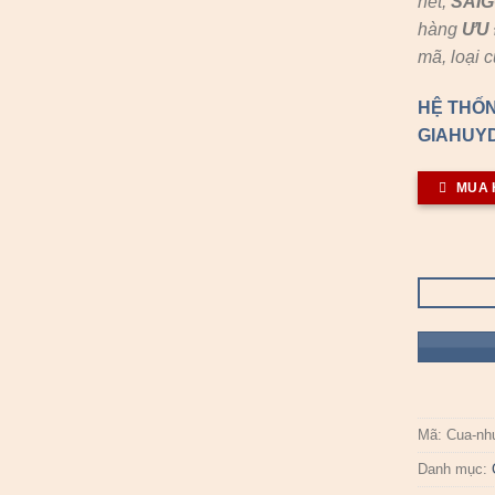
hết,
SAI
hàng
ƯU 
mã, loại 
HỆ THỐN
GIAHUYD
MUA 
Mã:
Cua-nh
Danh mục: