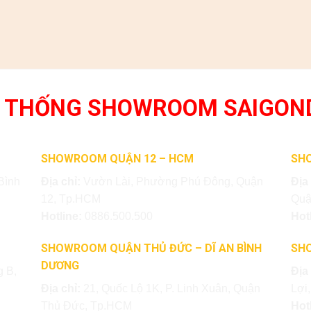
 THỐNG SHOWROOM SAIGON
SHOWROOM QUẬN 12 – HCM
SH
Bình
Địa chỉ:
Vườn Lài, Phường Phú Đông, Quận
Địa
12, Tp.HCM
Quậ
Hotline:
0886.500.500
Hot
SHOWROOM QUẬN THỦ ĐỨC – DĨ AN BÌNH
SH
DƯƠNG
 B,
Địa
Địa chỉ:
21, Quốc Lộ 1K, P. Linh Xuân, Quận
Lợi
Thủ Đức, Tp.HCM
Hot