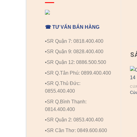
☎ TƯ VẤN BÁN HÀNG
▪️SR Quận 7: 0818.400.400
▪️SR Quận 9: 0828.400.400
S
▪️SR Quận 12: 0886.500.500
▪️SR Q.Tân Phú: 0899.400.400
▪️SR Q.Thủ Đức:
CỬA
0855.400.400
Cửa
▪️SR Q.Bình Thạnh:
0814.400.400
▪️SR Quận 2: 0853.400.400
CỬA NHỰA COMPOSITE
CỬA NHỰA COMPOSITE
▪️SR Cần Thơ: 0849.600.600
Cửa nhựa Composite 10
Cửa nhựa Composite 7