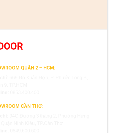
DOOR
OWROOM QUẬN 2 – HCM:
 chỉ:
669 Đỗ Xuân Hợp, P. Phước Long B,
n 9, TP.HCM
line:
0853.400.400
OWROOM CẦN THƠ:
 chỉ:
94C Đường 3 tháng 2, Phường Hưng
, Quận Ninh Kiều, TP.Cần Thơ
line:
0849.600.600