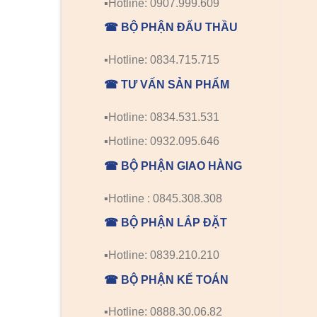
▪️Hotline: 0907.999.609
☎ BỘ PHẬN ĐẤU THẦU
▪️Hotline: 0834.715.715
☎ TƯ VẤN SẢN PHẨM
▪️Hotline: 0834.531.531
▪️Hotline: 0932.095.646
☎ BỘ PHẬN GIAO HÀNG
▪️Hotline : 0845.308.308
☎ BỘ PHẬN LẮP ĐẶT
▪️Hotline: 0839.210.210
☎ BỘ PHẬN KẾ TOÁN
▪️Hotline: 0888.30.06.82