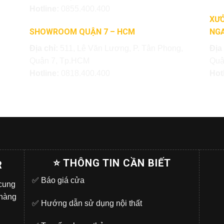
Hotline:
0855.400.400
XƯỞ
SHOWROOM QUẬN 7 – HCM
NGA
Địa chỉ:
511, Lê Văn Lương, P. Tân Phong,
Địa
Quận 7, Tp.HCM
Quậ
Hotline:
0818.400.400
Hot
⭐ THÔNG TIN CẦN BIẾT
R
✅
Báo giá cửa
 cung
 hàng
✅
Hướng dẫn sử dụng nội thất