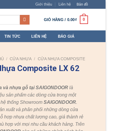
Giới thiệu
Liên hệ
Bản đồ
0
GIỎ HÀNG /
0.00
₫
TIN TỨC
LIÊN HỆ
BÁO GIÁ
HỦ
/
CỬA NHỰA
/
CỬA NHỰA COMPOSITE
Nhựa Composite LX 62
a và nhựa gỗ tại SAIGONDOOR
là
ệu sản phẩm các dòng cửa trong một
c hệ thống Showroom
SAIGONDOOR
.
ản xuất và phân phối những dòng cửa
ỗ hợp nhựa chất lượng cao, giá thành rẻ
hù hợp với mọi nhu cầu khách hàng. Trên