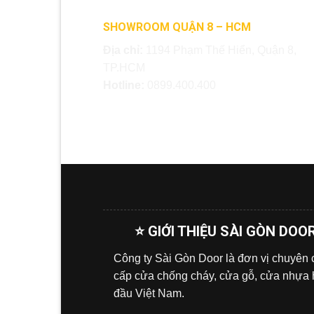
SHOWROOM QUẬN 8 – HCM
Địa chỉ:
1194 Phạm Thế Hiển, Quận 8,
TP.HCM
Hotline:
0899.400.400
⭐ GIỚI THIỆU SÀI GÒN DOO
Công ty Sài Gòn Door là đơn vị chuyên
cấp cửa chống cháy, cửa gỗ, cửa nhựa
đầu Việt Nam.