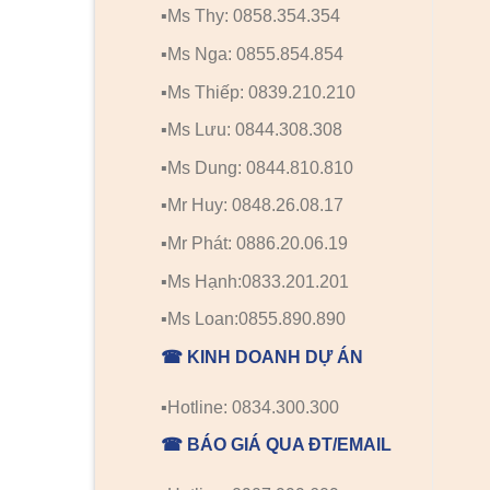
▪️Ms Thy: 0858.354.354
▪️Ms Nga: 0855.854.854
▪️Ms Thiếp: 0839.210.210
▪️Ms Lưu: 0844.308.308
▪️Ms Dung: 0844.810.810
▪️Mr Huy: 0848.26.08.17
▪️Mr Phát: 0886.20.06.19
▪️Ms Hạnh:0833.201.201
▪️Ms Loan:0855.890.890
☎ KINH DOANH DỰ ÁN
▪️Hotline: 0834.300.300
☎ BÁO GIÁ QUA ĐT/EMAIL