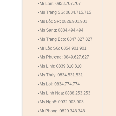
▪️Mr Lãm: 0933.707.707
▪️Ms Trang SG: 0834.715.715
▪️Ms Lộc SR: 0826.901.901
▪️Ms Sang: 0834.494.494
▪️Ms Trang Eco: 0847.827.827
▪️Mr Lộc SG: 0854.901.901
▪️Ms Phượng: 0849.627.627
▪️Ms Linh: 0839.310.310
▪️Ms Thúy: 0834.531.531
▪️Ms Lợi: 0834.774.774
▪️Ms Linh Nga: 0838.253.253
▪️Ms Nghệ: 0932.903.903
▪️Mr Phong: 0829.348.348