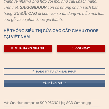
thành rẻ nhất và phù hợp với mọi nhu cầu khách hàng.
Trên hết,
SAIGONDOOR
còn có những chính sách bán
hàng
ƯU ĐÃI
CAO
đi kèm với sự đa dạng về mẫu mã, loại
cửa gỗ và cả phân khúc giá thành.
HỆ THỐNG SIÊU THỊ CỬA CAO CẤP GIAHUYDOOR
TẠI VIỆT NAM
MUA HÀNG NHANH
GỌI NGAY
ĐĂNG KÝ TƯ VẤN SẢN PHẨM
TẢI BẢNG GIÁ
Mã:
Cua-nhua-composite-SGD-P5CNG1.jpg-SGD-Compos.jpg