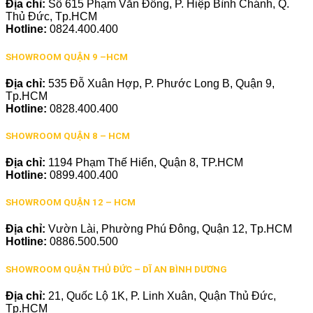
Địa chỉ:
Số 615 Phạm Văn Đồng, P. Hiệp Bình Chánh, Q.
Thủ Đức, Tp.HCM
Hotline:
0824.400.400
SHOWROOM QUẬN 9 –HCM
Địa chỉ:
535 Đỗ Xuân Hợp, P. Phước Long B, Quận 9,
Tp.HCM
Hotline:
0828.400.400
SHOWROOM QUẬN 8 – HCM
Địa chỉ:
1194 Phạm Thế Hiển, Quận 8, TP.HCM
Hotline:
0899.400.400
SHOWROOM QUẬN 12 – HCM
Địa chỉ:
Vườn Lài, Phường Phú Đông, Quận 12, Tp.HCM
Hotline:
0886.500.500
SHOWROOM QUẬN THỦ ĐỨC – DĨ AN BÌNH DƯƠNG
Địa chỉ:
21, Quốc Lộ 1K, P. Linh Xuân, Quận Thủ Đức,
Tp.HCM