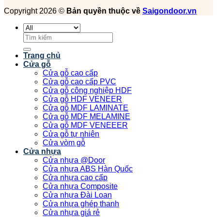
Copyright 2026 ©
Bản quyền thuộc về
Saigondoor.vn
Tìm
kiếm:
Trang chủ
Cửa gỗ
Cửa gỗ cao cấp
Cửa gỗ cao cấp PVC
Cửa gỗ công nghiệp HDF
Cửa gỗ HDF VENEER
Cửa gỗ MDF LAMINATE
Cửa gỗ MDF MELAMINE
Cửa gỗ MDF VENEEER
Cửa gỗ tự nhiên
Cửa vòm gỗ
Cửa nhựa
Cửa nhựa @Door
Cửa nhựa ABS Hàn Quốc
Cửa nhựa cao cấp
Cửa nhựa Composite
Cửa nhựa Đài Loan
Cửa nhựa ghép thanh
Cửa nhựa giá rẻ