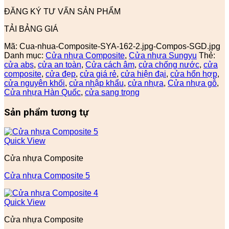
ĐĂNG KÝ TƯ VẤN SẢN PHẨM
TẢI BẢNG GIÁ
Mã:
Cua-nhua-Composite-SYA-162-2.jpg-Compos-SGD.jpg
Danh mục:
Cửa nhựa Composite
,
Cửa nhựa Sungyu
Thẻ:
cửa abs
,
cửa an toàn
,
Cửa cách âm
,
cửa chống nước
,
cửa
composite
,
cửa đẹp
,
cửa giá rẻ
,
cửa hiện đại
,
cửa hổn hợp
,
cửa nguyên khối
,
cửa nhập khẩu
,
cửa nhựa
,
Cửa nhựa gỗ
,
Cửa nhựa Hàn Quốc
,
cửa sang trọng
Sản phẩm tương tự
Quick View
Cửa nhựa Composite
Cửa nhựa Composite 5
Quick View
Cửa nhựa Composite