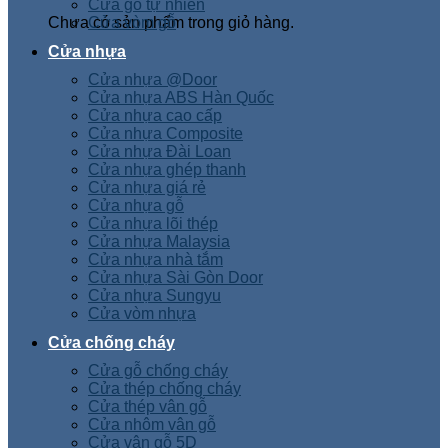
Cửa gỗ tự nhiên
Chưa có sản phẩm trong giỏ hàng.
Cửa vòm gỗ
Cửa nhựa
Cửa nhựa @Door
Cửa nhựa ABS Hàn Quốc
Cửa nhựa cao cấp
Cửa nhựa Composite
Cửa nhựa Đài Loan
Cửa nhựa ghép thanh
Cửa nhựa giá rẻ
Cửa nhựa gỗ
Cửa nhựa lõi thép
Cửa nhựa Malaysia
Cửa nhựa nhà tắm
Cửa nhựa Sài Gòn Door
Cửa nhựa Sungyu
Cửa vòm nhựa
Cửa chống cháy
Cửa gỗ chống cháy
Cửa thép chống cháy
Cửa thép vân gỗ
Cửa nhôm vân gỗ
Cửa vân gỗ 5D