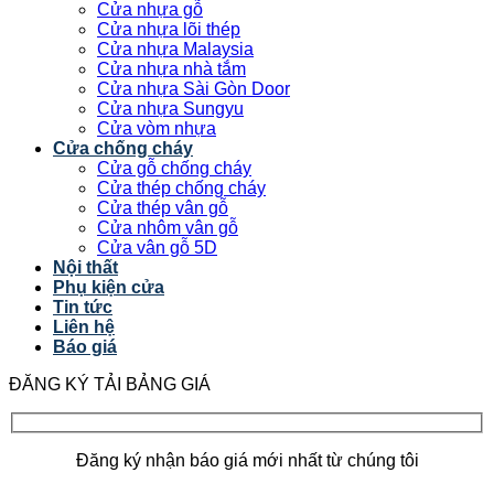
Cửa nhựa gỗ
Cửa nhựa lõi thép
Cửa nhựa Malaysia
Cửa nhựa nhà tắm
Cửa nhựa Sài Gòn Door
Cửa nhựa Sungyu
Cửa vòm nhựa
Cửa chống cháy
Cửa gỗ chống cháy
Cửa thép chống cháy
Cửa thép vân gỗ
Cửa nhôm vân gỗ
Cửa vân gỗ 5D
Nội thất
Phụ kiện cửa
Tin tức
Liên hệ
Báo giá
ĐĂNG KÝ TẢI BẢNG GIÁ
Đăng ký nhận báo giá mới nhất từ chúng tôi