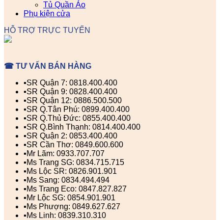
Tủ Quần Áo
Phụ kiện cửa
HỖ TRỢ TRỰC TUYẾN
☎ TƯ VẤN BÁN HÀNG
▪️SR Quận 7: 0818.400.400
▪️SR Quận 9: 0828.400.400
▪️SR Quận 12: 0886.500.500
▪️SR Q.Tân Phú: 0899.400.400
▪️SR Q.Thủ Đức: 0855.400.400
▪️SR Q.Bình Thạnh: 0814.400.400
▪️SR Quận 2: 0853.400.400
▪️SR Cần Thơ: 0849.600.600
▪️Mr Lãm: 0933.707.707
▪️Ms Trang SG: 0834.715.715
▪️Ms Lộc SR: 0826.901.901
▪️Ms Sang: 0834.494.494
▪️Ms Trang Eco: 0847.827.827
▪️Mr Lộc SG: 0854.901.901
▪️Ms Phượng: 0849.627.627
▪️Ms Linh: 0839.310.310