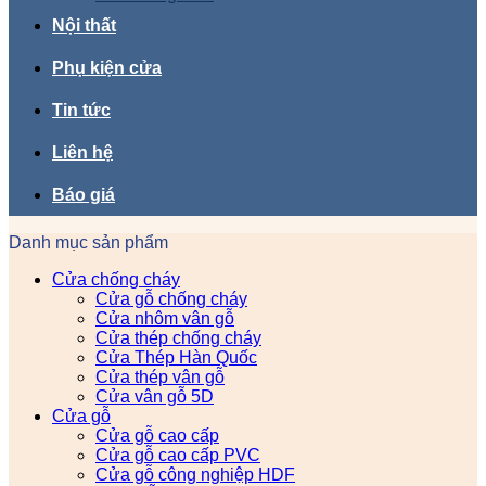
Nội thất
Phụ kiện cửa
Tin tức
Liên hệ
Báo giá
Danh mục sản phẩm
Cửa chống cháy
Cửa gỗ chống cháy
Cửa nhôm vân gỗ
Cửa thép chống cháy
Cửa Thép Hàn Quốc
Cửa thép vân gỗ
Cửa vân gỗ 5D
Cửa gỗ
Cửa gỗ cao cấp
Cửa gỗ cao cấp PVC
Cửa gỗ công nghiệp HDF