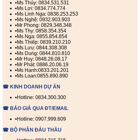
▪️Ms Thúy: 0834.531.531
▪️Ms Lợi: 0834.774.774
▪️Ms Linh Nga: 0838.253.253
▪️Ms Nghệ: 0932.903.903
▪️Mr Phong: 0829.348.348
▪️Ms Thy: 0858.354.354
▪️Ms Nga: 0855.854.854
▪️Ms Thiếp: 0839.210.210
▪️Ms Lưu: 0844.308.308
▪️Ms Dung: 0844.810.810
▪️Mr Huy: 0848.26.08.17
▪️Mr Phát: 0886.20.06.19
▪️Ms Hạnh:0833.201.201
▪️Ms Loan:0855.890.890
☎ KINH DOANH DỰ ÁN
▪️Hotline: 0834.300.300
☎ BÁO GIÁ QUA ĐT/EMAIL
▪️Hotline: 0907.999.609
☎ BỘ PHẬN ĐẤU THẦU