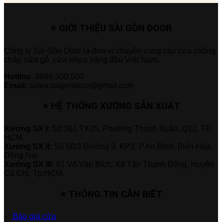
⭐ GIỚI THIỆU SÀI GÒN DOOR
Công ty Sài Gòn Door là đơn vị chuyên cung cấp cửa chống
cháy, cửa gỗ, cửa nhựa hàng đầu Việt Nam.
Hotline:
0886.500.500
Email:
sales.saigondoor@gmail.com
⭐ HỆ THỐNG XƯỞNG SẢN XUẤT
Xưởng SX I:
Số 361 TX25, Phường Thạnh Xuân, Q12, TP.
HCM.
Xưởng SX II:
Số 60/3 Đường 9, KP2, P.An Bình, Biên Hòa,
Đồng Nai.
Xưởng SX III:
81 Võ Văn Bích, Xã Tân Thạnh Đông, Huyện
Củ Chi, Tp.HCM.
⭐ THÔNG TIN CẦN BIẾT
✅
Báo giá cửa