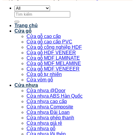
Tìm
kiếm:
Trang chủ
Cửa gỗ
Cửa gỗ cao cấp
Cửa gỗ cao cấp PVC
Cửa gỗ công nghiệp HDF
Cửa gỗ HDF VENEER
Cửa gỗ MDF LAMINATE
Cửa gỗ MDF MELAMINE
Cửa gỗ MDF VENEEER
Cửa gỗ tự nhiên
Cửa vòm gỗ
Cửa nhựa
Cửa nhựa @Door
Cửa nhựa ABS Hàn Quốc
Cửa nhựa cao cấp
Cửa nhựa Composite
Cửa nhựa Đài Loan
Cửa nhựa ghép thanh
Cửa nhựa giá rẻ
Cửa nhựa gỗ
Cửa nhựa lõi thép