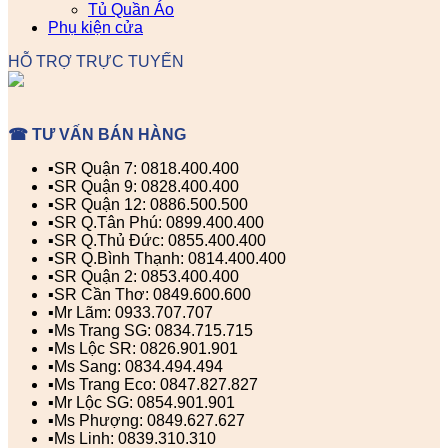
Tủ Quần Áo
Phụ kiện cửa
HỖ TRỢ TRỰC TUYẾN
☎ TƯ VẤN BÁN HÀNG
▪️SR Quận 7: 0818.400.400
▪️SR Quận 9: 0828.400.400
▪️SR Quận 12: 0886.500.500
▪️SR Q.Tân Phú: 0899.400.400
▪️SR Q.Thủ Đức: 0855.400.400
▪️SR Q.Bình Thạnh: 0814.400.400
▪️SR Quận 2: 0853.400.400
▪️SR Cần Thơ: 0849.600.600
▪️Mr Lãm: 0933.707.707
▪️Ms Trang SG: 0834.715.715
▪️Ms Lộc SR: 0826.901.901
▪️Ms Sang: 0834.494.494
▪️Ms Trang Eco: 0847.827.827
▪️Mr Lộc SG: 0854.901.901
▪️Ms Phượng: 0849.627.627
▪️Ms Linh: 0839.310.310