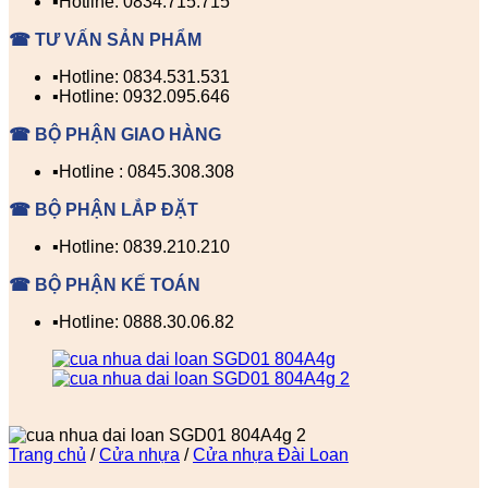
▪️Hotline: 0834.715.715
☎ TƯ VẤN SẢN PHẨM
▪️Hotline: 0834.531.531
▪️Hotline: 0932.095.646
☎ BỘ PHẬN GIAO HÀNG
▪️Hotline : 0845.308.308
☎ BỘ PHẬN LẮP ĐẶT
▪️Hotline: 0839.210.210
☎ BỘ PHẬN KẾ TOÁN
▪️Hotline: 0888.30.06.82
Trang chủ
/
Cửa nhựa
/
Cửa nhựa Đài Loan