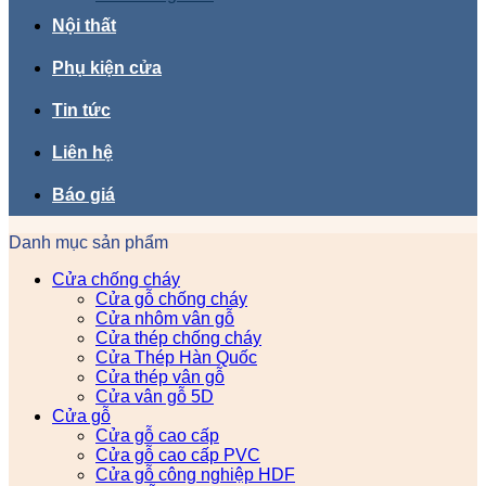
Nội thất
Phụ kiện cửa
Tin tức
Liên hệ
Báo giá
Danh mục sản phẩm
Cửa chống cháy
Cửa gỗ chống cháy
Cửa nhôm vân gỗ
Cửa thép chống cháy
Cửa Thép Hàn Quốc
Cửa thép vân gỗ
Cửa vân gỗ 5D
Cửa gỗ
Cửa gỗ cao cấp
Cửa gỗ cao cấp PVC
Cửa gỗ công nghiệp HDF