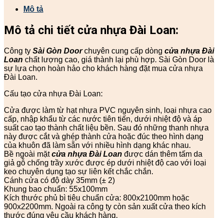
Mô tả
Mô tả chi tiết cửa nhựa Đài Loan:
Công ty
Sài Gòn Door
chuyên cung cấp dòng
cửa nhựa Đài
Loan
chất lượng cao, giá thành lại phù hợp. Sài Gòn Door là
sự lựa chọn hoàn hảo cho khách hàng đặt mua cửa nhựa
Đài Loan.
Cấu tạo cửa nhựa Đài Loan:
Cửa được làm từ hạt nhựa PVC nguyên sinh, loại nhựa cao
cấp, nhập khẩu từ các nước tiên tiến, dưới nhiệt độ và áp
suất cao tạo thành chất liệu bền. Sau đó những thanh nhựa
này được cắt và ghép thành cửa hoặc đúc theo hình dạng
của khuôn đã làm sẵn với nhiều hình dạng khác nhau.
Bề ngoài mặt
cửa nhựa Đài Loan
được dán thêm tấm da
giả gỗ chống trầy xước được ép dưới nhiệt độ cao với loại
keo chuyên dụng tạo sự liên kết chắc chắn.
Cánh cửa có độ dày 35mm (± 2)
Khung bao chuẩn: 55x100mm
Kích thước phủ bì tiêu chuẩn cửa: 800x2100mm hoặc
900x2200mm. Ngoài ra công ty còn sản xuất cửa theo kích
thước đúng yêu cầu khách hàng.