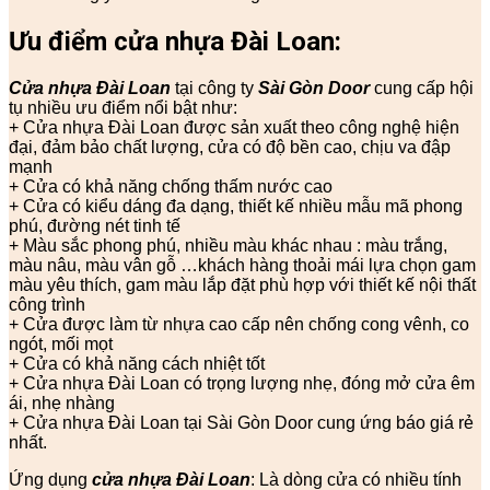
Ưu điểm cửa nhựa Đài Loan:
Cửa nhựa Đài Loan
tại công ty
Sài Gòn Door
cung cấp hội
tụ nhiều ưu điểm nổi bật như:
+ Cửa nhựa Đài Loan được sản xuất theo công nghệ hiện
đại, đảm bảo chất lượng, cửa có độ bền cao, chịu va đập
mạnh
+ Cửa có khả năng chống thấm nước cao
+ Cửa có kiểu dáng đa dạng, thiết kế nhiều mẫu mã phong
phú, đường nét tinh tế
+ Màu sắc phong phú, nhiều màu khác nhau : màu trắng,
màu nâu, màu vân gỗ …khách hàng thoải mái lựa chọn gam
màu yêu thích, gam màu lắp đặt phù hợp với thiết kế nội thất
công trình
+ Cửa được làm từ nhựa cao cấp nên chống cong vênh, co
ngót, mối mọt
+ Cửa có khả năng cách nhiệt tốt
+ Cửa nhựa Đài Loan có trọng lượng nhẹ, đóng mở cửa êm
ái, nhẹ nhàng
+ Cửa nhựa Đài Loan tại Sài Gòn Door cung ứng báo giá rẻ
nhất.
Ứng dụng
cửa nhựa Đài Loan
: Là dòng cửa có nhiều tính