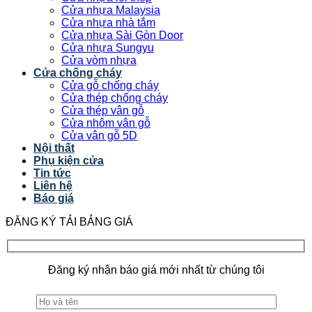
Cửa nhựa Malaysia
Cửa nhựa nhà tắm
Cửa nhựa Sài Gòn Door
Cửa nhựa Sungyu
Cửa vòm nhựa
Cửa chống cháy
Cửa gỗ chống cháy
Cửa thép chống cháy
Cửa thép vân gỗ
Cửa nhôm vân gỗ
Cửa vân gỗ 5D
Nội thất
Phụ kiện cửa
Tin tức
Liên hệ
Báo giá
ĐĂNG KÝ TẢI BẢNG GIÁ
Đăng ký nhận báo giá mới nhất từ chúng tôi