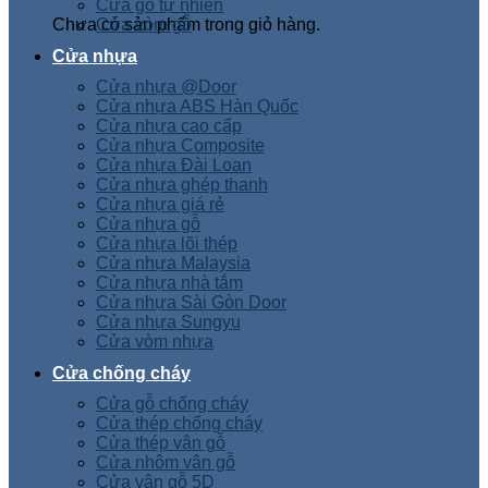
Cửa gỗ tự nhiên
Chưa có sản phẩm trong giỏ hàng.
Cửa vòm gỗ
Cửa nhựa
Cửa nhựa @Door
Cửa nhựa ABS Hàn Quốc
Cửa nhựa cao cấp
Cửa nhựa Composite
Cửa nhựa Đài Loan
Cửa nhựa ghép thanh
Cửa nhựa giá rẻ
Cửa nhựa gỗ
Cửa nhựa lõi thép
Cửa nhựa Malaysia
Cửa nhựa nhà tắm
Cửa nhựa Sài Gòn Door
Cửa nhựa Sungyu
Cửa vòm nhựa
Cửa chống cháy
Cửa gỗ chống cháy
Cửa thép chống cháy
Cửa thép vân gỗ
Cửa nhôm vân gỗ
Cửa vân gỗ 5D