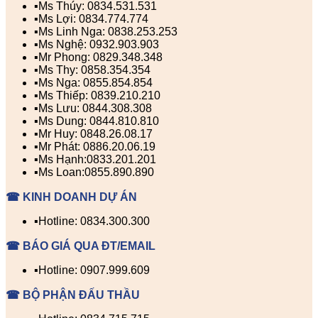
▪️Ms Thúy: 0834.531.531
▪️Ms Lợi: 0834.774.774
▪️Ms Linh Nga: 0838.253.253
▪️Ms Nghệ: 0932.903.903
▪️Mr Phong: 0829.348.348
▪️Ms Thy: 0858.354.354
▪️Ms Nga: 0855.854.854
▪️Ms Thiếp: 0839.210.210
▪️Ms Lưu: 0844.308.308
▪️Ms Dung: 0844.810.810
▪️Mr Huy: 0848.26.08.17
▪️Mr Phát: 0886.20.06.19
▪️Ms Hạnh:0833.201.201
▪️Ms Loan:0855.890.890
☎ KINH DOANH DỰ ÁN
▪️Hotline: 0834.300.300
☎ BÁO GIÁ QUA ĐT/EMAIL
▪️Hotline: 0907.999.609
☎ BỘ PHẬN ĐẤU THẦU