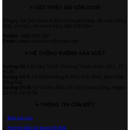
⭐ GIỚI THIỆU SÀI GÒN DOOR
Công ty Sài Gòn Door là đơn vị chuyên cung cấp cửa chống
cháy, cửa gỗ, cửa nhựa hàng đầu Việt Nam.
Hotline:
0886.500.500
Email:
sales.saigondoor@gmail.com
⭐ HỆ THỐNG XƯỞNG SẢN XUẤT
Xưởng SX I:
Số 361 TX25, Phường Thạnh Xuân, Q12, TP.
HCM.
Xưởng SX II:
Số 60/3 Đường 9, KP2, P.An Bình, Biên Hòa,
Đồng Nai.
Xưởng SX III:
81 Võ Văn Bích, Xã Tân Thạnh Đông, Huyện
Củ Chi, Tp.HCM.
⭐ THÔNG TIN CẦN BIẾT
✅
Báo giá cửa
✅
Hướng dẫn sử dụng nội thất