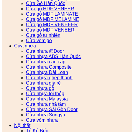
Cửa Gỗ Hàn Quốc
Cửa gỗ HDF VENEER
Cửa gỗ MDF LAMINATE
Cửa gỗ MDF MELAMINE
Cửa gỗ MDF VENEEER
Cửa gỗ MDF VENEER
Cửa gỗ tự nhiên
Cửa vòm gỗ
Cửa nhựa
Cửa nhựa @Door
Cửa nhựa ABS Hàn Quốc
Cửa nhựa cao cấp
Cửa nhựa Composite
Cửa nhựa Đài Loan
Cửa nhựa ghép thanh
Cửa nhựa giá rẻ
Cửa nhựa gỗ
Cửa nhựa lõi thép
Cửa nhựa Malaysia
Cửa nhựa nhà tắm
Cửa nhựa Sài Gòn Door
Cửa nhựa Sungyu
Cửa vòm nhựa
Nội thất
Tủ Kệ Bếp