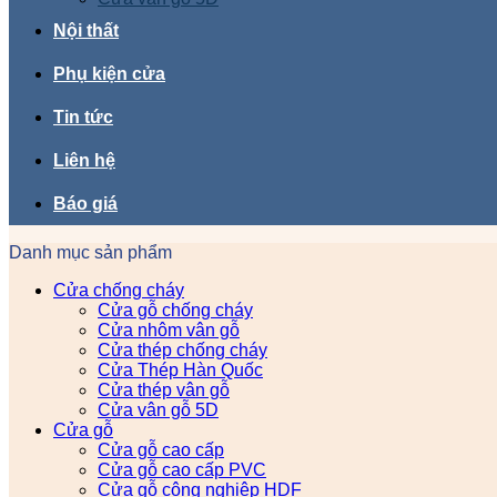
Nội thất
Phụ kiện cửa
Tin tức
Liên hệ
Báo giá
Danh mục sản phẩm
Cửa chống cháy
Cửa gỗ chống cháy
Cửa nhôm vân gỗ
Cửa thép chống cháy
Cửa Thép Hàn Quốc
Cửa thép vân gỗ
Cửa vân gỗ 5D
Cửa gỗ
Cửa gỗ cao cấp
Cửa gỗ cao cấp PVC
Cửa gỗ công nghiệp HDF