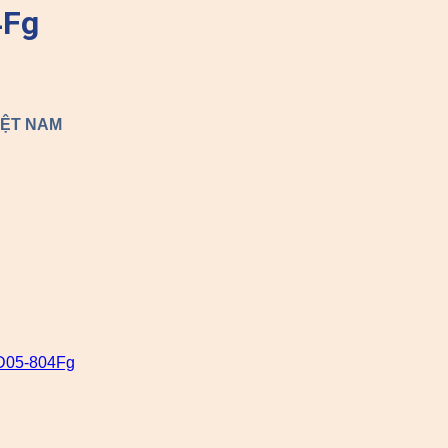
4Fg
IỆT NAM
D05-804Fg