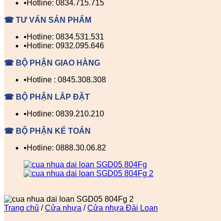
▪️Hotline: 0834.715.715
☎ TƯ VẤN SẢN PHẨM
▪️Hotline: 0834.531.531
▪️Hotline: 0932.095.646
☎ BỘ PHẬN GIAO HÀNG
▪️Hotline : 0845.308.308
☎ BỘ PHẬN LẮP ĐẶT
▪️Hotline: 0839.210.210
☎ BỘ PHẬN KẾ TOÁN
▪️Hotline: 0888.30.06.82
Trang chủ
/
Cửa nhựa
/
Cửa nhựa Đài Loan