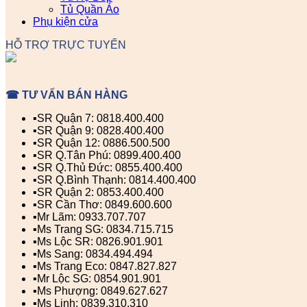
Tủ Quần Áo
Phụ kiện cửa
HỖ TRỢ TRỰC TUYẾN
☎ TƯ VẤN BÁN HÀNG
▪️SR Quận 7: 0818.400.400
▪️SR Quận 9: 0828.400.400
▪️SR Quận 12: 0886.500.500
▪️SR Q.Tân Phú: 0899.400.400
▪️SR Q.Thủ Đức: 0855.400.400
▪️SR Q.Bình Thạnh: 0814.400.400
▪️SR Quận 2: 0853.400.400
▪️SR Cần Thơ: 0849.600.600
▪️Mr Lãm: 0933.707.707
▪️Ms Trang SG: 0834.715.715
▪️Ms Lộc SR: 0826.901.901
▪️Ms Sang: 0834.494.494
▪️Ms Trang Eco: 0847.827.827
▪️Mr Lộc SG: 0854.901.901
▪️Ms Phượng: 0849.627.627
▪️Ms Linh: 0839.310.310