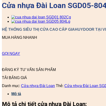
Cửa nhựa Đài Loan SGD05-80
HỆ THỐNG SIÊU THỊ CỬA CAO CẤP GIAHUYDOOR TẠI V
MUA HÀNG NHANH
GỌI NGAY
ĐĂNG KÝ TƯ VẤN SẢN PHẨM
TẢI BẢNG GIÁ
Danh mục:
Cửa nhựa Đài Loan
Thẻ:
Cửa nhựa Đài Loan SG
Mô tả
Mô tả chi tiết cửa nhựa Đài Loan: