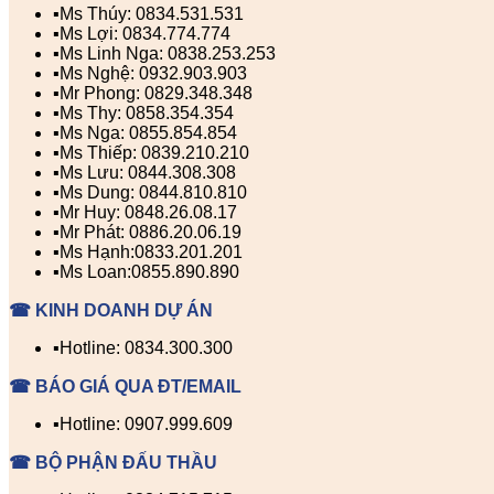
▪️Ms Thúy: 0834.531.531
▪️Ms Lợi: 0834.774.774
▪️Ms Linh Nga: 0838.253.253
▪️Ms Nghệ: 0932.903.903
▪️Mr Phong: 0829.348.348
▪️Ms Thy: 0858.354.354
▪️Ms Nga: 0855.854.854
▪️Ms Thiếp: 0839.210.210
▪️Ms Lưu: 0844.308.308
▪️Ms Dung: 0844.810.810
▪️Mr Huy: 0848.26.08.17
▪️Mr Phát: 0886.20.06.19
▪️Ms Hạnh:0833.201.201
▪️Ms Loan:0855.890.890
☎ KINH DOANH DỰ ÁN
▪️Hotline: 0834.300.300
☎ BÁO GIÁ QUA ĐT/EMAIL
▪️Hotline: 0907.999.609
☎ BỘ PHẬN ĐẤU THẦU