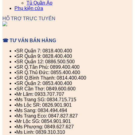
Tủ Quần Áo
Phụ kiện cửa
HỖ TRỢ TRỰC TUYẾN
☎ TƯ VẤN BÁN HÀNG
▪️SR Quận 7: 0818.400.400
▪️SR Quận 9: 0828.400.400
▪️SR Quận 12: 0886.500.500
▪️SR Q.Tân Phú: 0899.400.400
▪️SR Q.Thủ Đức: 0855.400.400
▪️SR Q.Bình Thạnh: 0814.400.400
▪️SR Quận 2: 0853.400.400
▪️SR Cần Thơ: 0849.600.600
▪️Mr Lãm: 0933.707.707
▪️Ms Trang SG: 0834.715.715
▪️Ms Lộc SR: 0826.901.901
▪️Ms Sang: 0834.494.494
▪️Ms Trang Eco: 0847.827.827
▪️Mr Lộc SG: 0854.901.901
▪️Ms Phượng: 0849.627.627
▪️Ms Linh: 0839.310.310