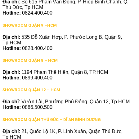
Địa chỉ:
Số 615 Phạm Văn Đồng, P. Hiệp Bình Chánh, Q.
Thủ Đức, Tp.HCM
Hotline:
0824.400.400
SHOWROOM QUẬN 9 –HCM
Địa chỉ:
535 Đỗ Xuân Hợp, P. Phước Long B, Quận 9,
Tp.HCM
Hotline:
0828.400.400
SHOWROOM QUẬN 8 – HCM
Địa chỉ:
1194 Phạm Thế Hiển, Quận 8, TP.HCM
Hotline:
0899.400.400
SHOWROOM QUẬN 12 – HCM
Địa chỉ:
Vườn Lài, Phường Phú Đông, Quận 12, Tp.HCM
Hotline:
0886.500.500
SHOWROOM QUẬN THỦ ĐỨC – DĨ AN BÌNH DƯƠNG
Địa chỉ:
21, Quốc Lộ 1K, P. Linh Xuân, Quận Thủ Đức,
Tp.HCM