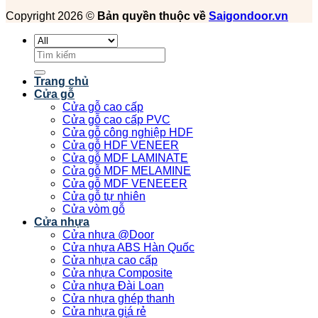
Copyright 2026 ©
Bản quyền thuộc về
Saigondoor.vn
Tìm
kiếm:
Trang chủ
Cửa gỗ
Cửa gỗ cao cấp
Cửa gỗ cao cấp PVC
Cửa gỗ công nghiệp HDF
Cửa gỗ HDF VENEER
Cửa gỗ MDF LAMINATE
Cửa gỗ MDF MELAMINE
Cửa gỗ MDF VENEEER
Cửa gỗ tự nhiên
Cửa vòm gỗ
Cửa nhựa
Cửa nhựa @Door
Cửa nhựa ABS Hàn Quốc
Cửa nhựa cao cấp
Cửa nhựa Composite
Cửa nhựa Đài Loan
Cửa nhựa ghép thanh
Cửa nhựa giá rẻ