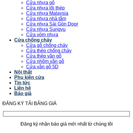
Cửa nhựa gỗ
Cửa nhựa lõi thép
Cửa nhựa Malaysia
Cửa nhựa nhà tắm
Cửa nhựa Sài Gòn Door
Cửa nhựa Sungyu
Cửa vòm nhựa
Cửa chống cháy
Cửa gỗ chống cháy
Cửa thép chống cháy
Cửa thép vân gỗ
Cửa nhôm vân gỗ
Cửa vân gỗ 5D
Nội thất
Phụ kiện cửa
Tin tức
Liên hệ
Báo giá
ĐĂNG KÝ TẢI BẢNG GIÁ
Đăng ký nhận báo giá mới nhất từ chúng tôi