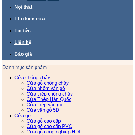
Nội thất
Phụ kiện cửa
Tin tức
Liên hệ
Báo giá
Danh mục sản phẩm
Cửa chống cháy
Cửa gỗ chống cháy
Cửa nhôm vân gỗ
Cửa thép chống cháy
Cửa Thép Hàn Quốc
Cửa thép vân gỗ
Cửa vân gỗ 5D
Cửa gỗ
Cửa gỗ cao cấp
Cửa gỗ cao cấp PVC
Cửa gỗ công nghiệp HDF