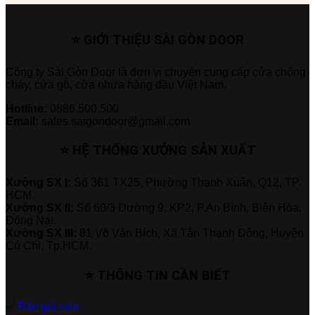
⭐ GIỚI THIỆU SÀI GÒN DOOR
Công ty Sài Gòn Door là đơn vị chuyên cung cấp cửa chống
cháy, cửa gỗ, cửa nhựa hàng đầu Việt Nam.
Hotline:
0886.500.500
Email:
sales.saigondoor@gmail.com
⭐ HỆ THỐNG XƯỞNG SẢN XUẤT
Xưởng SX I:
Số 361 TX25, Phường Thạnh Xuân, Q12, TP.
HCM.
Xưởng SX II:
Số 60/3 Đường 9, KP2, P.An Bình, Biên Hòa,
Đồng Nai.
Xưởng SX III:
81 Võ Văn Bích, Xã Tân Thạnh Đông, Huyện
Củ Chi, Tp.HCM.
⭐ THÔNG TIN CẦN BIẾT
✅
Báo giá cửa