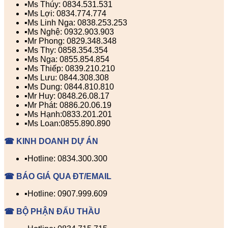
▪️Ms Thúy: 0834.531.531
▪️Ms Lợi: 0834.774.774
▪️Ms Linh Nga: 0838.253.253
▪️Ms Nghệ: 0932.903.903
▪️Mr Phong: 0829.348.348
▪️Ms Thy: 0858.354.354
▪️Ms Nga: 0855.854.854
▪️Ms Thiếp: 0839.210.210
▪️Ms Lưu: 0844.308.308
▪️Ms Dung: 0844.810.810
▪️Mr Huy: 0848.26.08.17
▪️Mr Phát: 0886.20.06.19
▪️Ms Hạnh:0833.201.201
▪️Ms Loan:0855.890.890
☎ KINH DOANH DỰ ÁN
▪️Hotline: 0834.300.300
☎ BÁO GIÁ QUA ĐT/EMAIL
▪️Hotline: 0907.999.609
☎ BỘ PHẬN ĐẤU THẦU