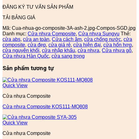
ĐĂNG KÝ TƯ VẤN SẢN PHẨM
TẢI BẢNG GIÁ
Mã:
Cua-nhua-go-composite-3A-ash-2.jpg-Compos-SGD.jpg
Danh mục:
Cửa nhựa Composite
,
Cửa nhựa Sungyu
Thẻ:
cửa abs
,
cửa an toàn
,
Cửa cách âm
,
cửa chống nước
,
cửa
composite
,
cửa đẹp
,
cửa giá rẻ
,
cửa hiện đại
,
cửa hổn hợp
,
cửa nguyên khối
,
cửa nhập khẩu
,
cửa nhựa
,
Cửa nhựa gỗ
,
Cửa nhựa Hàn Quốc
,
cửa sang trọng
Sản phẩm tương tự
Quick View
Cửa nhựa Composite
Cửa nhựa Composite KOS111-MQ808
Quick View
Cửa nhựa Composite