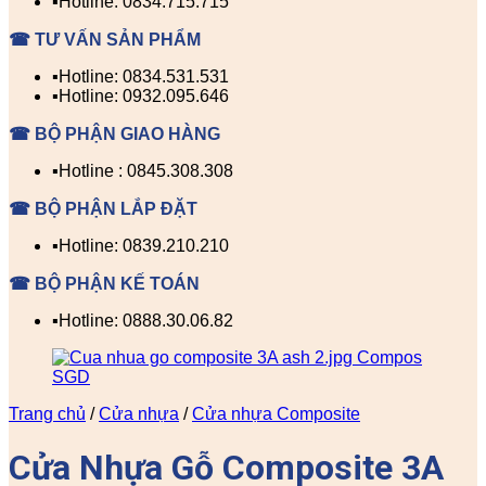
▪️Hotline: 0834.715.715
☎ TƯ VẤN SẢN PHẨM
▪️Hotline: 0834.531.531
▪️Hotline: 0932.095.646
☎ BỘ PHẬN GIAO HÀNG
▪️Hotline : 0845.308.308
☎ BỘ PHẬN LẮP ĐẶT
▪️Hotline: 0839.210.210
☎ BỘ PHẬN KẾ TOÁN
▪️Hotline: 0888.30.06.82
Trang chủ
/
Cửa nhựa
/
Cửa nhựa Composite
Cửa Nhựa Gỗ Composite 3A