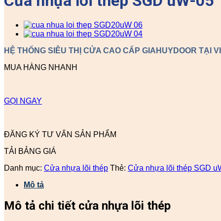
Cửa nhựa lõi thép SGD uW-05
HỆ THỐNG SIÊU THỊ CỬA CAO CẤP GIAHUYDOOR TẠI V
MUA HÀNG NHANH
GỌI NGAY
ĐĂNG KÝ TƯ VẤN SẢN PHẨM
TẢI BẢNG GIÁ
Danh mục:
Cửa nhựa lõi thép
Thẻ:
Cửa nhựa lõi thép SGD u
Mô tả
Mô tả chi tiết cửa nhựa lõi thép