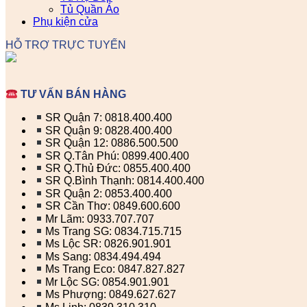
Tủ Quần Áo
Phụ kiện cửa
HỖ TRỢ TRỰC TUYẾN
TƯ VẤN BÁN HÀNG
SR Quận 7: 0818.400.400
SR Quận 9: 0828.400.400
SR Quận 12: 0886.500.500
SR Q.Tân Phú: 0899.400.400
SR Q.Thủ Đức: 0855.400.400
SR Q.Bình Thạnh: 0814.400.400
SR Quận 2: 0853.400.400
SR Cần Thơ: 0849.600.600
Mr Lãm: 0933.707.707
Ms Trang SG: 0834.715.715
Ms Lộc SR: 0826.901.901
Ms Sang: 0834.494.494
Ms Trang Eco: 0847.827.827
Mr Lộc SG: 0854.901.901
Ms Phượng: 0849.627.627