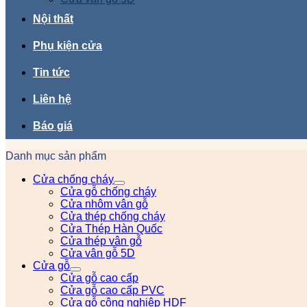
Nội thất
Phụ kiện cửa
Tin tức
Liên hệ
Báo giá
Danh mục sản phẩm
Cửa chống cháy
Cửa gỗ chống cháy
Cửa nhôm vân gỗ
Cửa thép chống cháy
Cửa Thép Hàn Quốc
Cửa thép vân gỗ
Cửa vân gỗ 5D
Cửa gỗ
Cửa gỗ cao cấp
Cửa gỗ cao cấp PVC
Cửa gỗ công nghiệp HDF