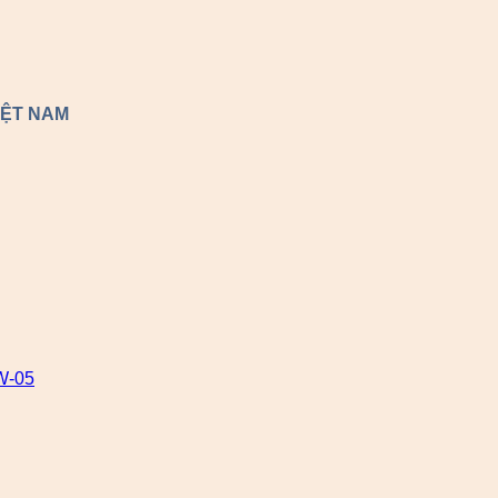
IỆT NAM
W-05