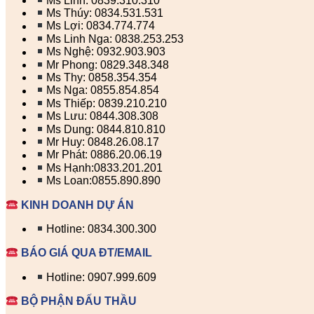
Ms Linh: 0839.310.310
Ms Thúy: 0834.531.531
Ms Lợi: 0834.774.774
Ms Linh Nga: 0838.253.253
Ms Nghệ: 0932.903.903
Mr Phong: 0829.348.348
Ms Thy: 0858.354.354
Ms Nga: 0855.854.854
Ms Thiếp: 0839.210.210
Ms Lưu: 0844.308.308
Ms Dung: 0844.810.810
Mr Huy: 0848.26.08.17
Mr Phát: 0886.20.06.19
Ms Hạnh:0833.201.201
Ms Loan:0855.890.890
KINH DOANH DỰ ÁN
Hotline: 0834.300.300
BÁO GIÁ QUA ĐT/EMAIL
Hotline: 0907.999.609
BỘ PHẬN ĐẤU THẦU