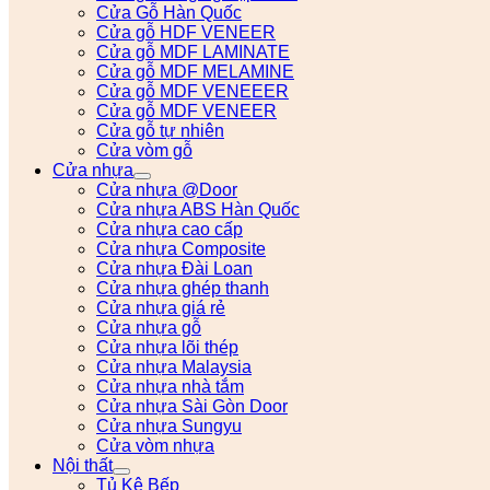
Cửa Gỗ Hàn Quốc
Cửa gỗ HDF VENEER
Cửa gỗ MDF LAMINATE
Cửa gỗ MDF MELAMINE
Cửa gỗ MDF VENEEER
Cửa gỗ MDF VENEER
Cửa gỗ tự nhiên
Cửa vòm gỗ
Cửa nhựa
Cửa nhựa @Door
Cửa nhựa ABS Hàn Quốc
Cửa nhựa cao cấp
Cửa nhựa Composite
Cửa nhựa Đài Loan
Cửa nhựa ghép thanh
Cửa nhựa giá rẻ
Cửa nhựa gỗ
Cửa nhựa lõi thép
Cửa nhựa Malaysia
Cửa nhựa nhà tắm
Cửa nhựa Sài Gòn Door
Cửa nhựa Sungyu
Cửa vòm nhựa
Nội thất
Tủ Kệ Bếp