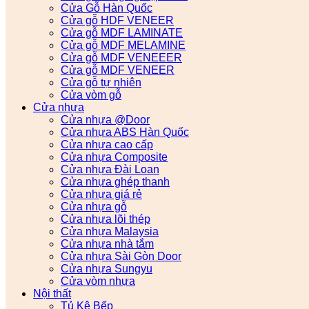
Cửa Gỗ Hàn Quốc
Cửa gỗ HDF VENEER
Cửa gỗ MDF LAMINATE
Cửa gỗ MDF MELAMINE
Cửa gỗ MDF VENEEER
Cửa gỗ MDF VENEER
Cửa gỗ tự nhiên
Cửa vòm gỗ
Cửa nhựa
Cửa nhựa @Door
Cửa nhựa ABS Hàn Quốc
Cửa nhựa cao cấp
Cửa nhựa Composite
Cửa nhựa Đài Loan
Cửa nhựa ghép thanh
Cửa nhựa giá rẻ
Cửa nhựa gỗ
Cửa nhựa lõi thép
Cửa nhựa Malaysia
Cửa nhựa nhà tắm
Cửa nhựa Sài Gòn Door
Cửa nhựa Sungyu
Cửa vòm nhựa
Nội thất
Tủ Kệ Bếp