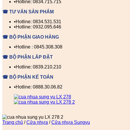
▪️Hotline: 0834.715.715
☎ TƯ VẤN SẢN PHẨM
▪️Hotline: 0834.531.531
▪️Hotline: 0932.095.646
☎ BỘ PHẬN GIAO HÀNG
▪️Hotline : 0845.308.308
☎ BỘ PHẬN LẮP ĐẶT
▪️Hotline: 0839.210.210
☎ BỘ PHẬN KẾ TOÁN
▪️Hotline: 0888.30.06.82
Trang chủ
/
Cửa nhựa
/
Cửa nhựa Sungyu