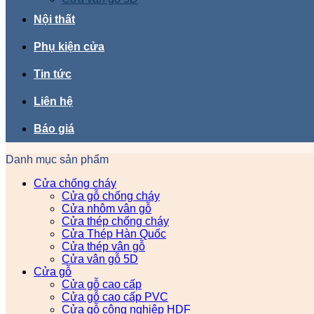
Nội thất
Phụ kiện cửa
Tin tức
Liên hệ
Báo giá
Danh mục sản phẩm
Cửa chống cháy
Cửa gỗ chống cháy
Cửa nhôm vân gỗ
Cửa thép chống cháy
Cửa Thép Hàn Quốc
Cửa thép vân gỗ
Cửa vân gỗ 5D
Cửa gỗ
Cửa gỗ cao cấp
Cửa gỗ cao cấp PVC
Cửa gỗ công nghiệp HDF