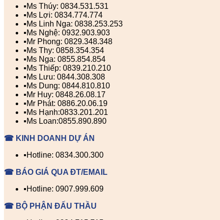
▪️Ms Thúy: 0834.531.531
▪️Ms Lợi: 0834.774.774
▪️Ms Linh Nga: 0838.253.253
▪️Ms Nghệ: 0932.903.903
▪️Mr Phong: 0829.348.348
▪️Ms Thy: 0858.354.354
▪️Ms Nga: 0855.854.854
▪️Ms Thiếp: 0839.210.210
▪️Ms Lưu: 0844.308.308
▪️Ms Dung: 0844.810.810
▪️Mr Huy: 0848.26.08.17
▪️Mr Phát: 0886.20.06.19
▪️Ms Hạnh:0833.201.201
▪️Ms Loan:0855.890.890
☎ KINH DOANH DỰ ÁN
▪️Hotline: 0834.300.300
☎ BÁO GIÁ QUA ĐT/EMAIL
▪️Hotline: 0907.999.609
☎ BỘ PHẬN ĐẤU THẦU