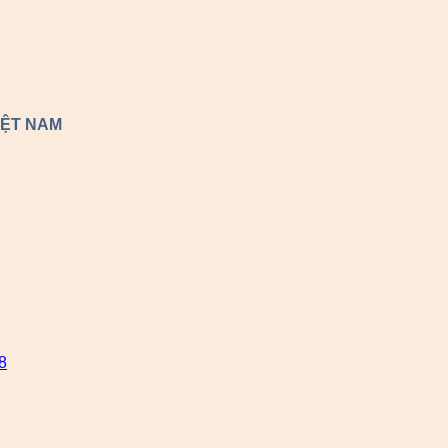
IỆT NAM
8