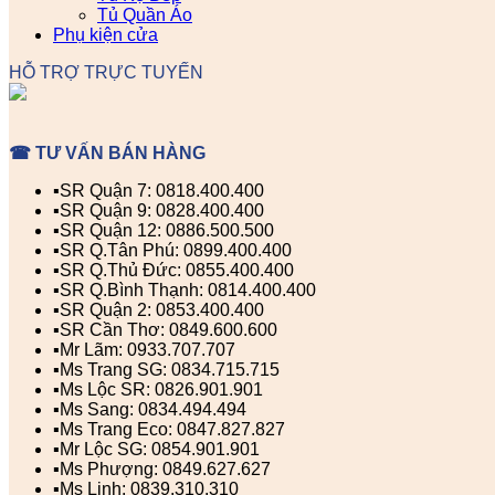
Tủ Quần Áo
Phụ kiện cửa
HỖ TRỢ TRỰC TUYẾN
☎ TƯ VẤN BÁN HÀNG
▪️SR Quận 7: 0818.400.400
▪️SR Quận 9: 0828.400.400
▪️SR Quận 12: 0886.500.500
▪️SR Q.Tân Phú: 0899.400.400
▪️SR Q.Thủ Đức: 0855.400.400
▪️SR Q.Bình Thạnh: 0814.400.400
▪️SR Quận 2: 0853.400.400
▪️SR Cần Thơ: 0849.600.600
▪️Mr Lãm: 0933.707.707
▪️Ms Trang SG: 0834.715.715
▪️Ms Lộc SR: 0826.901.901
▪️Ms Sang: 0834.494.494
▪️Ms Trang Eco: 0847.827.827
▪️Mr Lộc SG: 0854.901.901
▪️Ms Phượng: 0849.627.627
▪️Ms Linh: 0839.310.310