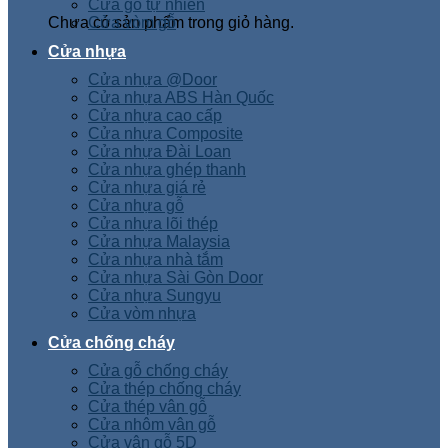
Cửa gỗ tự nhiên
Chưa có sản phẩm trong giỏ hàng.
Cửa vòm gỗ
Cửa nhựa
Cửa nhựa @Door
Cửa nhựa ABS Hàn Quốc
Cửa nhựa cao cấp
Cửa nhựa Composite
Cửa nhựa Đài Loan
Cửa nhựa ghép thanh
Cửa nhựa giá rẻ
Cửa nhựa gỗ
Cửa nhựa lõi thép
Cửa nhựa Malaysia
Cửa nhựa nhà tắm
Cửa nhựa Sài Gòn Door
Cửa nhựa Sungyu
Cửa vòm nhựa
Cửa chống cháy
Cửa gỗ chống cháy
Cửa thép chống cháy
Cửa thép vân gỗ
Cửa nhôm vân gỗ
Cửa vân gỗ 5D