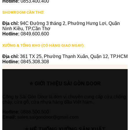
Hotline:
0853.400.400
SHOWROOM CẦN THƠ:
Địa chỉ:
94C Đường 3 tháng 2, Phường Hưng Lợi, Quận
Ninh Kiều, TP.Cần Thơ
Hotline:
0849.600.600
XƯỞNG & TỔNG KHO (CÓ HÀNG GIAO NGAY):
Địa chỉ:
361 TX 25, Phường Thạnh Xuân, Quận 12, TP.HCM
Hotline:
0845.308.308
⭐ GIỚI THIỆU SÀI GÒN DOOR
Công ty Sài Gòn Door là đơn vị chuyên cung cấp cửa chống
cháy, cửa gỗ, cửa nhựa hàng đầu Việt Nam.
Hotline:
0886.500.500
Email:
sales.saigondoor@gmail.com
⭐ HỆ THỐNG XƯỞNG SẢN XUẤT