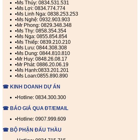
▪️Ms Thúy: 0834.531.531
▪️Ms Lợi: 0834.774.774
▪️Ms Linh Nga: 0838.253.253
▪️Ms Nghệ: 0932.903.903
▪️Mr Phong: 0829.348.348
▪️Ms Thy: 0858.354.354
▪️Ms Nga: 0855.854.854
▪️Ms Thiếp: 0839.210.210
▪️Ms Lưu: 0844.308.308
▪️Ms Dung: 0844.810.810
▪️Mr Huy: 0848.26.08.17
▪️Mr Phát: 0886.20.06.19
▪️Ms Hạnh:0833.201.201
▪️Ms Loan:0855.890.890
☎ KINH DOANH DỰ ÁN
▪️Hotline: 0834.300.300
☎ BÁO GIÁ QUA ĐT/EMAIL
▪️Hotline: 0907.999.609
☎ BỘ PHẬN ĐẤU THẦU