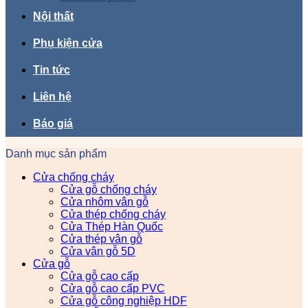
Nội thất
Phụ kiện cửa
Tin tức
Liên hệ
Báo giá
Danh mục sản phẩm
Cửa chống cháy
Cửa gỗ chống cháy
Cửa nhôm vân gỗ
Cửa thép chống cháy
Cửa Thép Hàn Quốc
Cửa thép vân gỗ
Cửa vân gỗ 5D
Cửa gỗ
Cửa gỗ cao cấp
Cửa gỗ cao cấp PVC
Cửa gỗ công nghiệp HDF