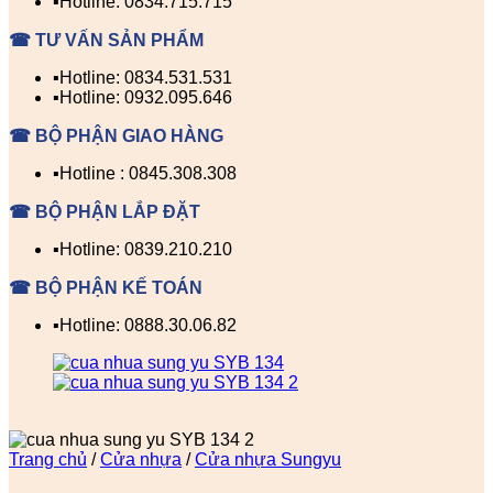
▪️Hotline: 0834.715.715
☎ TƯ VẤN SẢN PHẨM
▪️Hotline: 0834.531.531
▪️Hotline: 0932.095.646
☎ BỘ PHẬN GIAO HÀNG
▪️Hotline : 0845.308.308
☎ BỘ PHẬN LẮP ĐẶT
▪️Hotline: 0839.210.210
☎ BỘ PHẬN KẾ TOÁN
▪️Hotline: 0888.30.06.82
Trang chủ
/
Cửa nhựa
/
Cửa nhựa Sungyu