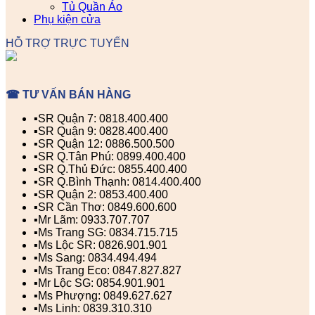
Tủ Quần Áo
Phụ kiện cửa
HỖ TRỢ TRỰC TUYẾN
☎ TƯ VẤN BÁN HÀNG
▪️SR Quận 7: 0818.400.400
▪️SR Quận 9: 0828.400.400
▪️SR Quận 12: 0886.500.500
▪️SR Q.Tân Phú: 0899.400.400
▪️SR Q.Thủ Đức: 0855.400.400
▪️SR Q.Bình Thạnh: 0814.400.400
▪️SR Quận 2: 0853.400.400
▪️SR Cần Thơ: 0849.600.600
▪️Mr Lãm: 0933.707.707
▪️Ms Trang SG: 0834.715.715
▪️Ms Lộc SR: 0826.901.901
▪️Ms Sang: 0834.494.494
▪️Ms Trang Eco: 0847.827.827
▪️Mr Lộc SG: 0854.901.901
▪️Ms Phượng: 0849.627.627
▪️Ms Linh: 0839.310.310