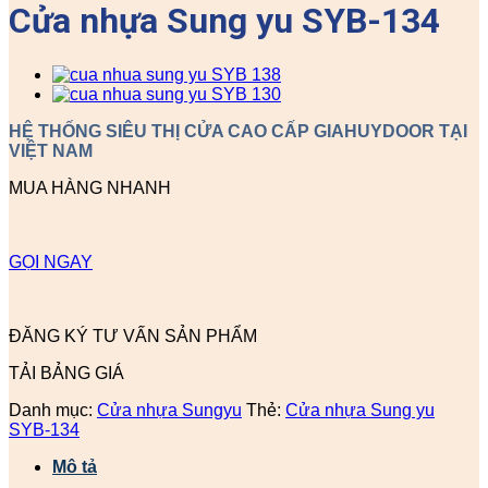
Cửa nhựa Sung yu SYB-134
HỆ THỐNG SIÊU THỊ CỬA CAO CẤP GIAHUYDOOR TẠI
VIỆT NAM
MUA HÀNG NHANH
GỌI NGAY
ĐĂNG KÝ TƯ VẤN SẢN PHẨM
TẢI BẢNG GIÁ
Danh mục:
Cửa nhựa Sungyu
Thẻ:
Cửa nhựa Sung yu
SYB-134
Mô tả