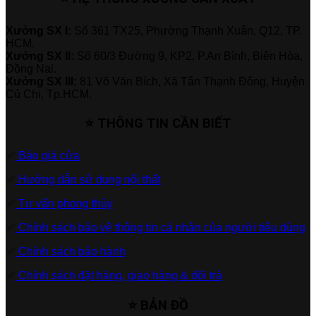
Xưởng SX I:
Số 361 TX25, Phường Thạnh Xuân, Q12, TP.
HCM.
Xưởng SX II:
Số 60/3 Đường 9, KP2, P.An Bình, Biên Hòa,
Đồng Nai.
Xưởng SX III:
81 Võ Văn Bích, Xã Tân Thạnh Đông, Huyện
Củ Chi, Tp.HCM.
⭐ THÔNG TIN CẦN BIẾT
✅
Báo giá cửa
✅
Hướng dẫn sử dụng nội thất
✅
Tư vấn phong thủy
✅
Chính sách bảo vệ thông tin cá nhân của người tiêu dùng
✅
Chính sách bảo hành
✅
Chính sách đặt hàng, giao hàng & đổi trả
⭐ BẢN ĐỒ