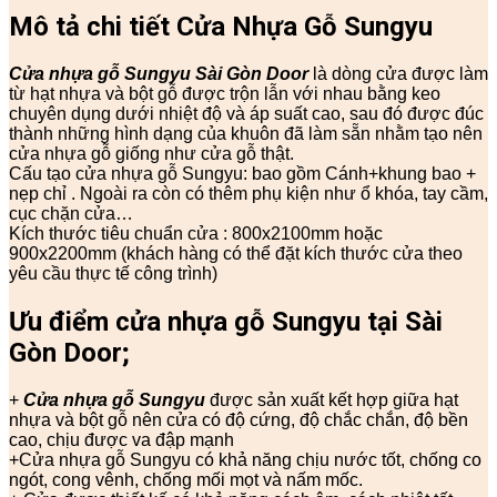
Mô tả chi tiết Cửa Nhựa Gỗ Sungyu
Cửa nhựa gỗ Sungyu
Sài Gòn Door
là dòng cửa được làm
từ hạt nhựa và bột gỗ được trộn lẫn với nhau bằng keo
chuyên dụng dưới nhiệt độ và áp suất cao, sau đó được đúc
thành những hình dạng của khuôn đã làm sẵn nhằm tạo nên
cửa nhựa gỗ giống như cửa gỗ thật.
Cấu tạo cửa nhựa gỗ Sungyu: bao gồm Cánh+khung bao +
nẹp chỉ . Ngoài ra còn có thêm phụ kiện như ổ khóa, tay cầm,
cục chặn cửa…
Kích thước tiêu chuẩn cửa : 800x2100mm hoặc
900x2200mm (khách hàng có thể đặt kích thước cửa theo
yêu cầu thực tế công trình)
Ưu điểm cửa nhựa gỗ Sungyu tại Sài
Gòn Door;
+
Cửa nhựa gỗ Sungyu
được sản xuất kết hợp giữa hạt
nhựa và bột gỗ nên cửa có độ cứng, độ chắc chắn, độ bền
cao, chịu được va đập mạnh
+Cửa nhựa gỗ Sungyu có khả năng chịu nước tốt, chống co
ngót, cong vênh, chống mối mọt và nấm mốc.