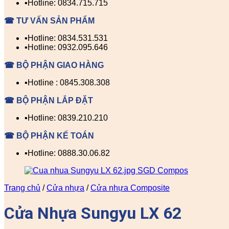
▪️Hotline: 0834.715.715
☎ TƯ VẤN SẢN PHẨM
▪️Hotline: 0834.531.531
▪️Hotline: 0932.095.646
☎ BỘ PHẬN GIAO HÀNG
▪️Hotline : 0845.308.308
☎ BỘ PHẬN LẮP ĐẶT
▪️Hotline: 0839.210.210
☎ BỘ PHẬN KẾ TOÁN
▪️Hotline: 0888.30.06.82
Trang chủ
/
Cửa nhựa
/
Cửa nhựa Composite
Cửa Nhựa Sungyu LX 62