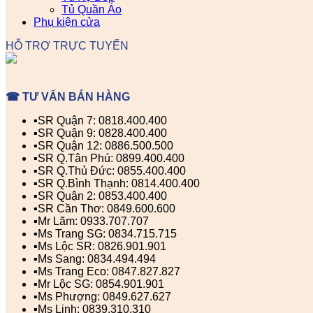
Tủ Quần Áo
Phụ kiện cửa
HỖ TRỢ TRỰC TUYẾN
☎ TƯ VẤN BÁN HÀNG
▪️SR Quận 7: 0818.400.400
▪️SR Quận 9: 0828.400.400
▪️SR Quận 12: 0886.500.500
▪️SR Q.Tân Phú: 0899.400.400
▪️SR Q.Thủ Đức: 0855.400.400
▪️SR Q.Bình Thạnh: 0814.400.400
▪️SR Quận 2: 0853.400.400
▪️SR Cần Thơ: 0849.600.600
▪️Mr Lãm: 0933.707.707
▪️Ms Trang SG: 0834.715.715
▪️Ms Lộc SR: 0826.901.901
▪️Ms Sang: 0834.494.494
▪️Ms Trang Eco: 0847.827.827
▪️Mr Lộc SG: 0854.901.901
▪️Ms Phượng: 0849.627.627
▪️Ms Linh: 0839.310.310