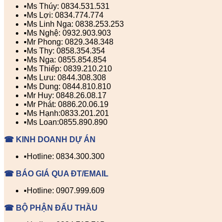
▪️Ms Thúy: 0834.531.531
▪️Ms Lợi: 0834.774.774
▪️Ms Linh Nga: 0838.253.253
▪️Ms Nghệ: 0932.903.903
▪️Mr Phong: 0829.348.348
▪️Ms Thy: 0858.354.354
▪️Ms Nga: 0855.854.854
▪️Ms Thiếp: 0839.210.210
▪️Ms Lưu: 0844.308.308
▪️Ms Dung: 0844.810.810
▪️Mr Huy: 0848.26.08.17
▪️Mr Phát: 0886.20.06.19
▪️Ms Hạnh:0833.201.201
▪️Ms Loan:0855.890.890
☎ KINH DOANH DỰ ÁN
▪️Hotline: 0834.300.300
☎ BÁO GIÁ QUA ĐT/EMAIL
▪️Hotline: 0907.999.609
☎ BỘ PHẬN ĐẤU THẦU