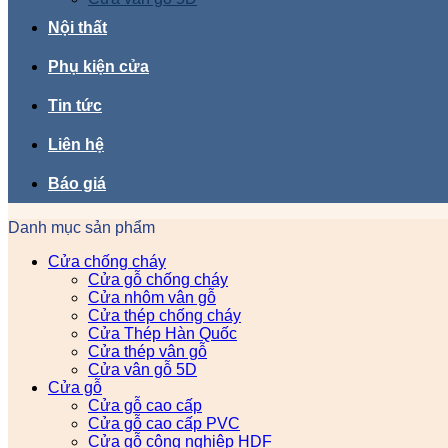
Nội thất
Phụ kiện cửa
Tin tức
Liên hệ
Báo giá
Danh mục sản phẩm
Cửa chống cháy
Cửa gỗ chống cháy
Cửa nhôm vân gỗ
Cửa thép chống cháy
Cửa Thép Hàn Quốc
Cửa thép vân gỗ
Cửa vân gỗ 5D
Cửa gỗ
Cửa gỗ cao cấp
Cửa gỗ cao cấp PVC
Cửa gỗ công nghiệp HDF