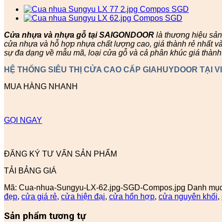
Cửa nhựa và nhựa gỗ tại SAIGONDOOR
là thương hiệu sả
cửa nhựa và hỗ hợp nhựa chất lượng cao, giá thành rẻ nhất v
sự đa dạng về mẫu mã, loại cửa gỗ và cả phân khúc giá thành
HỆ THỐNG SIÊU THỊ CỬA CAO CẤP GIAHUYDOOR TẠI V
MUA HÀNG NHANH
GỌI NGAY
ĐĂNG KÝ TƯ VẤN SẢN PHẨM
TẢI BẢNG GIÁ
Mã:
Cua-nhua-Sungyu-LX-62.jpg-SGD-Compos.jpg
Danh mụ
đẹp
,
cửa giá rẻ
,
cửa hiện đại
,
cửa hổn hợp
,
cửa nguyên khối
,
Sản phẩm tương tự