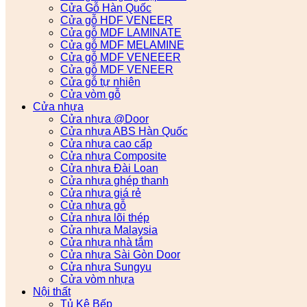
Cửa Gỗ Hàn Quốc
Cửa gỗ HDF VENEER
Cửa gỗ MDF LAMINATE
Cửa gỗ MDF MELAMINE
Cửa gỗ MDF VENEEER
Cửa gỗ MDF VENEER
Cửa gỗ tự nhiên
Cửa vòm gỗ
Cửa nhựa
Cửa nhựa @Door
Cửa nhựa ABS Hàn Quốc
Cửa nhựa cao cấp
Cửa nhựa Composite
Cửa nhựa Đài Loan
Cửa nhựa ghép thanh
Cửa nhựa giá rẻ
Cửa nhựa gỗ
Cửa nhựa lõi thép
Cửa nhựa Malaysia
Cửa nhựa nhà tắm
Cửa nhựa Sài Gòn Door
Cửa nhựa Sungyu
Cửa vòm nhựa
Nội thất
Tủ Kệ Bếp