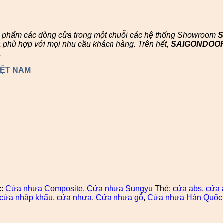
n phẩm các dòng cửa trong một chuỗi các hệ thống Showroom
à phù hợp với mọi nhu cầu khách hàng. Trên hết,
SAIGONDOO
.
IỆT NAM
c:
Cửa nhựa Composite
,
Cửa nhựa Sungyu
Thẻ:
cửa abs
,
cửa 
cửa nhập khẩu
,
cửa nhựa
,
Cửa nhựa gỗ
,
Cửa nhựa Hàn Quốc