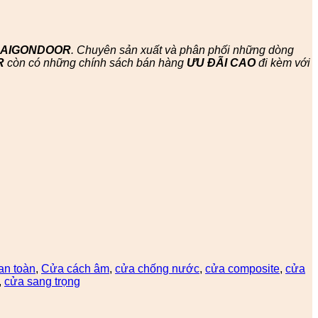
SAIGONDOOR
. Chuyên sản xuất và phân phối những dòng
R
còn có những chính sách bán hàng
ƯU ĐÃI
CAO
đi kèm với
an toàn
,
Cửa cách âm
,
cửa chống nước
,
cửa composite
,
cửa
,
cửa sang trọng