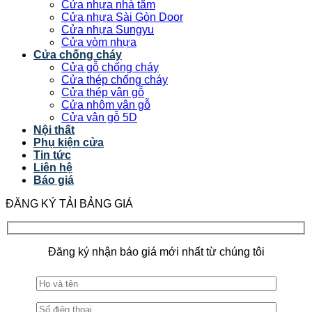
Cửa nhựa nhà tắm
Cửa nhựa Sài Gòn Door
Cửa nhựa Sungyu
Cửa vòm nhựa
Cửa chống cháy
Cửa gỗ chống cháy
Cửa thép chống cháy
Cửa thép vân gỗ
Cửa nhôm vân gỗ
Cửa vân gỗ 5D
Nội thất
Phụ kiện cửa
Tin tức
Liên hệ
Báo giá
ĐĂNG KÝ TẢI BẢNG GIÁ
Đăng ký nhận báo giá mới nhất từ chúng tôi