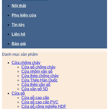
Nội thất
Phụ kiện cửa
Tin tức
Liên hệ
Báo giá
Danh mục sản phẩm
Cửa chống cháy
Cửa gỗ chống cháy
Cửa nhôm vân gỗ
Cửa thép chống cháy
Cửa Thép Hàn Quốc
Cửa thép vân gỗ
Cửa vân gỗ 5D
Cửa gỗ
Cửa gỗ cao cấp
Cửa gỗ cao cấp PVC
Cửa gỗ công nghiệp HDF