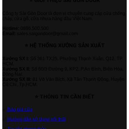
⭐ GIỚI THIỆU SÀI GÒN DOOR
Công ty Sài Gòn Door là đơn vị chuyên cung cấp cửa chống
cháy, cửa gỗ, cửa nhựa hàng đầu Việt Nam.
Hotline:
0886.500.500
Email:
sales.saigondoor@gmail.com
⭐ HỆ THỐNG XƯỞNG SẢN XUẤT
Xưởng SX I:
Số 361 TX25, Phường Thạnh Xuân, Q12, TP.
HCM.
Xưởng SX II:
Số 60/3 Đường 9, KP2, P.An Bình, Biên Hòa,
Đồng Nai.
Xưởng SX III:
81 Võ Văn Bích, Xã Tân Thạnh Đông, Huyện
Củ Chi, Tp.HCM.
⭐ THÔNG TIN CẦN BIẾT
✅
Báo giá cửa
✅
Hướng dẫn sử dụng nội thất