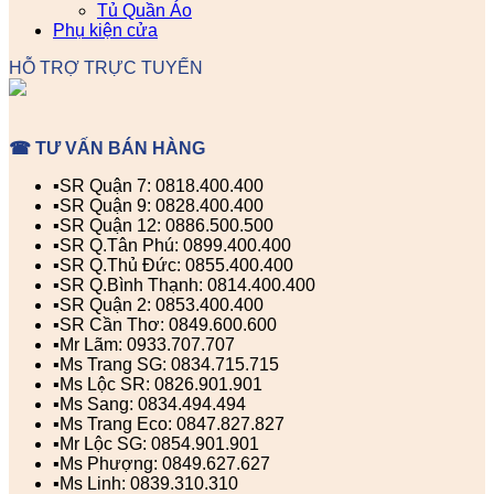
Tủ Quần Áo
Phụ kiện cửa
HỖ TRỢ TRỰC TUYẾN
☎ TƯ VẤN BÁN HÀNG
▪️SR Quận 7: 0818.400.400
▪️SR Quận 9: 0828.400.400
▪️SR Quận 12: 0886.500.500
▪️SR Q.Tân Phú: 0899.400.400
▪️SR Q.Thủ Đức: 0855.400.400
▪️SR Q.Bình Thạnh: 0814.400.400
▪️SR Quận 2: 0853.400.400
▪️SR Cần Thơ: 0849.600.600
▪️Mr Lãm: 0933.707.707
▪️Ms Trang SG: 0834.715.715
▪️Ms Lộc SR: 0826.901.901
▪️Ms Sang: 0834.494.494
▪️Ms Trang Eco: 0847.827.827
▪️Mr Lộc SG: 0854.901.901
▪️Ms Phượng: 0849.627.627
▪️Ms Linh: 0839.310.310