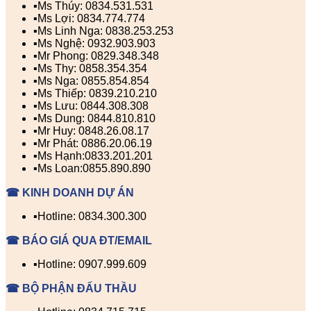
▪️Ms Thúy: 0834.531.531
▪️Ms Lợi: 0834.774.774
▪️Ms Linh Nga: 0838.253.253
▪️Ms Nghệ: 0932.903.903
▪️Mr Phong: 0829.348.348
▪️Ms Thy: 0858.354.354
▪️Ms Nga: 0855.854.854
▪️Ms Thiếp: 0839.210.210
▪️Ms Lưu: 0844.308.308
▪️Ms Dung: 0844.810.810
▪️Mr Huy: 0848.26.08.17
▪️Mr Phát: 0886.20.06.19
▪️Ms Hạnh:0833.201.201
▪️Ms Loan:0855.890.890
☎ KINH DOANH DỰ ÁN
▪️Hotline: 0834.300.300
☎ BÁO GIÁ QUA ĐT/EMAIL
▪️Hotline: 0907.999.609
☎ BỘ PHẬN ĐẤU THẦU