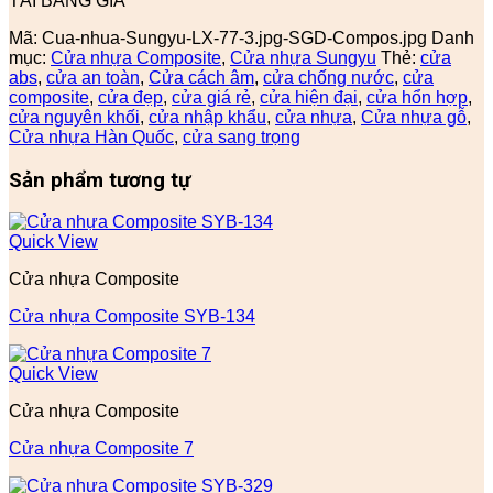
TẢI BẢNG GIÁ
Mã:
Cua-nhua-Sungyu-LX-77-3.jpg-SGD-Compos.jpg
Danh
mục:
Cửa nhựa Composite
,
Cửa nhựa Sungyu
Thẻ:
cửa
abs
,
cửa an toàn
,
Cửa cách âm
,
cửa chống nước
,
cửa
composite
,
cửa đẹp
,
cửa giá rẻ
,
cửa hiện đại
,
cửa hổn hợp
,
cửa nguyên khối
,
cửa nhập khẩu
,
cửa nhựa
,
Cửa nhựa gỗ
,
Cửa nhựa Hàn Quốc
,
cửa sang trọng
Sản phẩm tương tự
Quick View
Cửa nhựa Composite
Cửa nhựa Composite SYB-134
Quick View
Cửa nhựa Composite
Cửa nhựa Composite 7