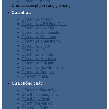
Cửa gỗ tự nhiên
Chưa có sản phẩm trong giỏ hàng.
Cửa vòm gỗ
Cửa nhựa
Cửa nhựa @Door
Cửa nhựa ABS Hàn Quốc
Cửa nhựa cao cấp
Cửa nhựa Composite
Cửa nhựa Đài Loan
Cửa nhựa ghép thanh
Cửa nhựa giá rẻ
Cửa nhựa gỗ
Cửa nhựa lõi thép
Cửa nhựa Malaysia
Cửa nhựa nhà tắm
Cửa nhựa Sài Gòn Door
Cửa nhựa Sungyu
Cửa vòm nhựa
Cửa chống cháy
Cửa gỗ chống cháy
Cửa thép chống cháy
Cửa thép vân gỗ
Cửa nhôm vân gỗ
Cửa vân gỗ 5D