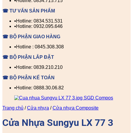
▪️Hotline: 0834.715.715
☎ TƯ VẤN SẢN PHẨM
▪️Hotline: 0834.531.531
▪️Hotline: 0932.095.646
☎ BỘ PHẬN GIAO HÀNG
▪️Hotline : 0845.308.308
☎ BỘ PHẬN LẮP ĐẶT
▪️Hotline: 0839.210.210
☎ BỘ PHẬN KẾ TOÁN
▪️Hotline: 0888.30.06.82
Trang chủ
/
Cửa nhựa
/
Cửa nhựa Composite
Cửa Nhựa Sungyu LX 77 3