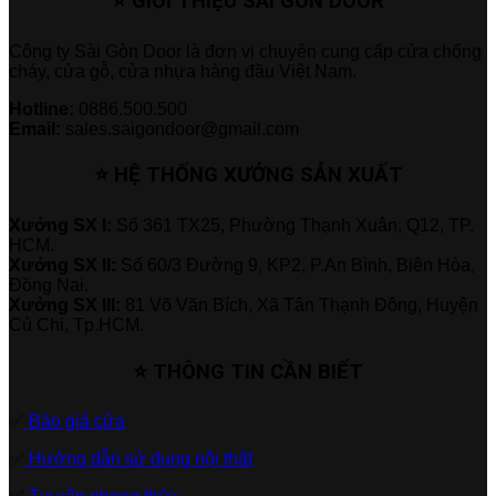
⭐ GIỚI THIỆU SÀI GÒN DOOR
Công ty Sài Gòn Door là đơn vị chuyên cung cấp cửa chống
cháy, cửa gỗ, cửa nhựa hàng đầu Việt Nam.
Hotline:
0886.500.500
Email:
sales.saigondoor@gmail.com
⭐ HỆ THỐNG XƯỞNG SẢN XUẤT
Xưởng SX I:
Số 361 TX25, Phường Thạnh Xuân, Q12, TP.
HCM.
Xưởng SX II:
Số 60/3 Đường 9, KP2, P.An Bình, Biên Hòa,
Đồng Nai.
Xưởng SX III:
81 Võ Văn Bích, Xã Tân Thạnh Đông, Huyện
Củ Chi, Tp.HCM.
⭐ THÔNG TIN CẦN BIẾT
✅
Báo giá cửa
✅
Hướng dẫn sử dụng nội thất