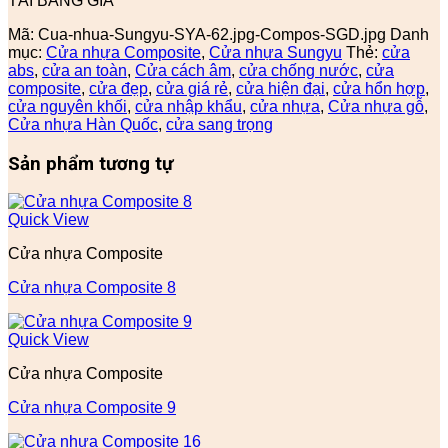
TẢI BẢNG GIÁ
Mã:
Cua-nhua-Sungyu-SYA-62.jpg-Compos-SGD.jpg
Danh
mục:
Cửa nhựa Composite
,
Cửa nhựa Sungyu
Thẻ:
cửa
abs
,
cửa an toàn
,
Cửa cách âm
,
cửa chống nước
,
cửa
composite
,
cửa đẹp
,
cửa giá rẻ
,
cửa hiện đại
,
cửa hổn hợp
,
cửa nguyên khối
,
cửa nhập khẩu
,
cửa nhựa
,
Cửa nhựa gỗ
,
Cửa nhựa Hàn Quốc
,
cửa sang trọng
Sản phẩm tương tự
Quick View
Cửa nhựa Composite
Cửa nhựa Composite 8
Quick View
Cửa nhựa Composite
Cửa nhựa Composite 9