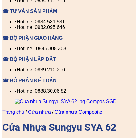
▪️Hotline: 0834.715.715
☎ TƯ VẤN SẢN PHẨM
▪️Hotline: 0834.531.531
▪️Hotline: 0932.095.646
☎ BỘ PHẬN GIAO HÀNG
▪️Hotline : 0845.308.308
☎ BỘ PHẬN LẮP ĐẶT
▪️Hotline: 0839.210.210
☎ BỘ PHẬN KẾ TOÁN
▪️Hotline: 0888.30.06.82
Trang chủ
/
Cửa nhựa
/
Cửa nhựa Composite
Cửa Nhựa Sungyu SYA 62