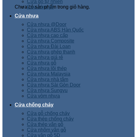
Cửa gỗ tự nhiên
Chưa có sản phẩm trong giỏ hàng.
Cửa vòm gỗ
Cửa nhựa
Cửa nhựa @Door
Cửa nhựa ABS Hàn Quốc
Cửa nhựa cao cấp
Cửa nhựa Composite
Cửa nhựa Đài Loan
Cửa nhựa ghép thanh
Cửa nhựa giá rẻ
Cửa nhựa gỗ
Cửa nhựa lõi thép
Cửa nhựa Malaysia
Cửa nhựa nhà tắm
Cửa nhựa Sài Gòn Door
Cửa nhựa Sungyu
Cửa vòm nhựa
Cửa chống cháy
Cửa gỗ chống cháy
Cửa thép chống cháy
Cửa thép vân gỗ
Cửa nhôm vân gỗ
Cửa vân gỗ 5D