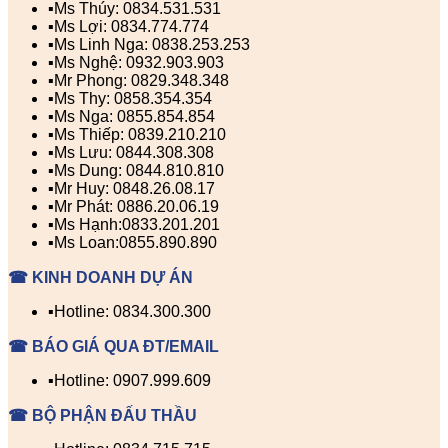
▪️Ms Thúy: 0834.531.531
▪️Ms Lợi: 0834.774.774
▪️Ms Linh Nga: 0838.253.253
▪️Ms Nghệ: 0932.903.903
▪️Mr Phong: 0829.348.348
▪️Ms Thy: 0858.354.354
▪️Ms Nga: 0855.854.854
▪️Ms Thiếp: 0839.210.210
▪️Ms Lưu: 0844.308.308
▪️Ms Dung: 0844.810.810
▪️Mr Huy: 0848.26.08.17
▪️Mr Phát: 0886.20.06.19
▪️Ms Hạnh:0833.201.201
▪️Ms Loan:0855.890.890
☎ KINH DOANH DỰ ÁN
▪️Hotline: 0834.300.300
☎ BÁO GIÁ QUA ĐT/EMAIL
▪️Hotline: 0907.999.609
☎ BỘ PHẬN ĐẤU THẦU