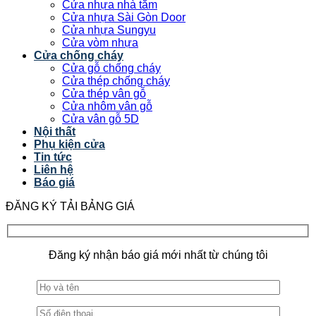
Cửa nhựa nhà tắm
Cửa nhựa Sài Gòn Door
Cửa nhựa Sungyu
Cửa vòm nhựa
Cửa chống cháy
Cửa gỗ chống cháy
Cửa thép chống cháy
Cửa thép vân gỗ
Cửa nhôm vân gỗ
Cửa vân gỗ 5D
Nội thất
Phụ kiện cửa
Tin tức
Liên hệ
Báo giá
ĐĂNG KÝ TẢI BẢNG GIÁ
Đăng ký nhận báo giá mới nhất từ chúng tôi