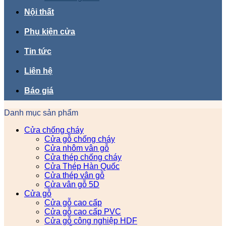
Nội thất
Phụ kiện cửa
Tin tức
Liên hệ
Báo giá
Danh mục sản phẩm
Cửa chống cháy
Cửa gỗ chống cháy
Cửa nhôm vân gỗ
Cửa thép chống cháy
Cửa Thép Hàn Quốc
Cửa thép vân gỗ
Cửa vân gỗ 5D
Cửa gỗ
Cửa gỗ cao cấp
Cửa gỗ cao cấp PVC
Cửa gỗ công nghiệp HDF