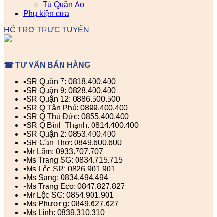
Tủ Quần Áo
Phụ kiện cửa
HỖ TRỢ TRỰC TUYẾN
☎ TƯ VẤN BÁN HÀNG
▪️SR Quận 7: 0818.400.400
▪️SR Quận 9: 0828.400.400
▪️SR Quận 12: 0886.500.500
▪️SR Q.Tân Phú: 0899.400.400
▪️SR Q.Thủ Đức: 0855.400.400
▪️SR Q.Bình Thạnh: 0814.400.400
▪️SR Quận 2: 0853.400.400
▪️SR Cần Thơ: 0849.600.600
▪️Mr Lãm: 0933.707.707
▪️Ms Trang SG: 0834.715.715
▪️Ms Lộc SR: 0826.901.901
▪️Ms Sang: 0834.494.494
▪️Ms Trang Eco: 0847.827.827
▪️Mr Lộc SG: 0854.901.901
▪️Ms Phượng: 0849.627.627
▪️Ms Linh: 0839.310.310