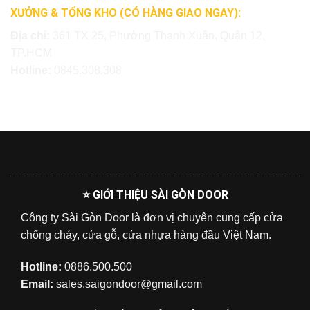
XƯỞNG & TỔNG KHO (CÓ HÀNG GIAO NGAY):
Địa chỉ:
361 TX 25, Phường Thạnh Xuân, Quận 12,
TP.HCM
Hotline:
0845.308.308
⭐ GIỚI THIỆU SÀI GÒN DOOR
Công ty Sài Gòn Door là đơn vị chuyên cung cấp cửa
chống cháy, cửa gỗ, cửa nhựa hàng đầu Việt Nam.
Hotline:
0886.500.500
Email:
sales.saigondoor@gmail.com