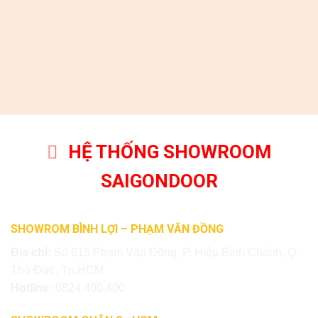
HỆ THỐNG SHOWROOM
SAIGONDOOR
SHOWROM BÌNH LỢI – PHẠM VĂN ĐỒNG
Địa chỉ:
Số 615 Phạm Văn Đồng, P. Hiệp Bình Chánh, Q.
Thủ Đức, Tp.HCM
Hotline:
0824.400.400