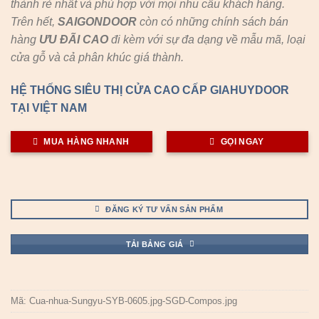
thành rẻ nhất và phù hợp với mọi nhu cầu khách hàng.
Trên hết,
SAIGONDOOR
còn có những chính sách bán
hàng
ƯU ĐÃI
CAO
đi kèm với sự đa dạng về mẫu mã, loại
cửa gỗ và cả phân khúc giá thành.
HỆ THỐNG SIÊU THỊ CỬA CAO CẤP GIAHUYDOOR
TẠI VIỆT NAM
MUA HÀNG NHANH
GỌI NGAY
ĐĂNG KÝ TƯ VẤN SẢN PHẨM
TẢI BẢNG GIÁ
Mã:
Cua-nhua-Sungyu-SYB-0605.jpg-SGD-Compos.jpg