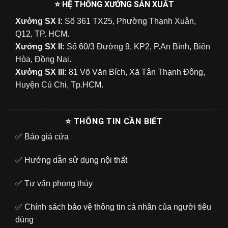
⭐ HỆ THỐNG XƯỞNG SẢN XUẤT
Xưởng SX I:
Số 361 TX25, Phường Thạnh Xuân,
Q12, TP. HCM.
Xưởng SX II:
Số 60/3 Đường 9, KP2, P.An Bình, Biên
Hòa, Đồng Nai.
Xưởng SX III:
81 Võ Văn Bích, Xã Tân Thạnh Đông,
Huyện Củ Chi, Tp.HCM.
⭐ THÔNG TIN CẦN BIẾT
✅
Báo giá cửa
✅
Hướng dẫn sử dụng nội thất
✅
Tư vấn phong thủy
✅
Chính sách bảo vệ thông tin cá nhân của người tiêu
dùng