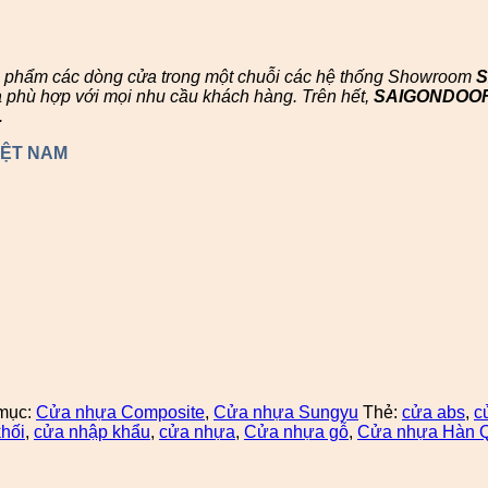
n phẩm các dòng cửa trong một chuỗi các hệ thống Showroom
à phù hợp với mọi nhu cầu khách hàng. Trên hết,
SAIGONDOO
.
IỆT NAM
mục:
Cửa nhựa Composite
,
Cửa nhựa Sungyu
Thẻ:
cửa abs
,
c
hối
,
cửa nhập khẩu
,
cửa nhựa
,
Cửa nhựa gỗ
,
Cửa nhựa Hàn 