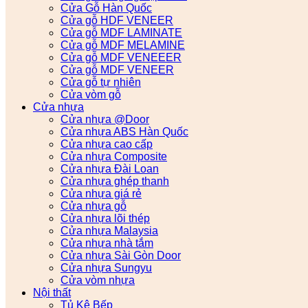
Cửa Gỗ Hàn Quốc
Cửa gỗ HDF VENEER
Cửa gỗ MDF LAMINATE
Cửa gỗ MDF MELAMINE
Cửa gỗ MDF VENEEER
Cửa gỗ MDF VENEER
Cửa gỗ tự nhiên
Cửa vòm gỗ
Cửa nhựa
Cửa nhựa @Door
Cửa nhựa ABS Hàn Quốc
Cửa nhựa cao cấp
Cửa nhựa Composite
Cửa nhựa Đài Loan
Cửa nhựa ghép thanh
Cửa nhựa giá rẻ
Cửa nhựa gỗ
Cửa nhựa lõi thép
Cửa nhựa Malaysia
Cửa nhựa nhà tắm
Cửa nhựa Sài Gòn Door
Cửa nhựa Sungyu
Cửa vòm nhựa
Nội thất
Tủ Kệ Bếp