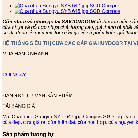
Cửa nhựa và nhựa gỗ tại SAIGONDOOR
là thương hiệu sả
cửa nhựa và hỗ hợp nhựa chất lượng cao, giá thành rẻ nhất v
sự đa dạng về mẫu mã, loại cửa gỗ và cả phân khúc giá thành
HỆ THỐNG SIÊU THỊ CỬA CAO CẤP GIAHUYDOOR TẠI V
MUA HÀNG NHANH
GỌI NGAY
ĐĂNG KÝ TƯ VẤN SẢN PHẨM
TẢI BẢNG GIÁ
Mã:
Cua-nhua-Sungyu-SYB-647.jpg-Compos-SGD.jpg
Danh 
cửa đẹp
,
cửa giá rẻ
,
cửa hiện đại
,
cửa hổn hợp
,
cửa nguyên k
Sản phẩm tương tự