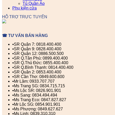
Tủ Quần Áo
Phụ kiện cửa
HỖ TRỢ TRỰC TUYẾN
☎ TƯ VẤN BÁN HÀNG
▪️SR Quận 7: 0818.400.400
▪️SR Quận 9: 0828.400.400
▪️SR Quận 12: 0886.500.500
▪️SR Q.Tân Phú: 0899.400.400
▪️SR Q.Thủ Đức: 0855.400.400
▪️SR Q.Bình Thạnh: 0814.400.400
▪️SR Quận 2: 0853.400.400
▪️SR Cần Thơ: 0849.600.600
▪️Mr Lãm: 0933.707.707
▪️Ms Trang SG: 0834.715.715
▪️Ms Lộc SR: 0826.901.901
▪️Ms Sang: 0834.494.494
▪️Ms Trang Eco: 0847.827.827
▪️Mr Lộc SG: 0854.901.901
▪️Ms Phượng: 0849.627.627
▪️Ms Linh: 0839.310.310