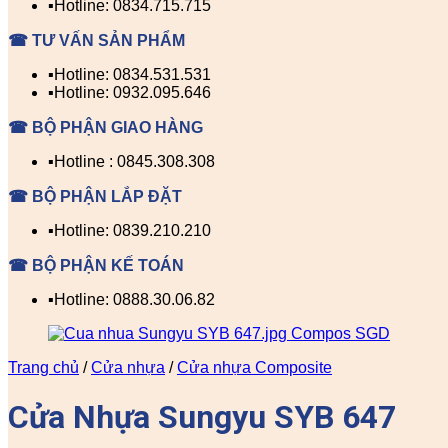
▪️Hotline: 0834.715.715
☎ TƯ VẤN SẢN PHẨM
▪️Hotline: 0834.531.531
▪️Hotline: 0932.095.646
☎ BỘ PHẬN GIAO HÀNG
▪️Hotline : 0845.308.308
☎ BỘ PHẬN LẮP ĐẶT
▪️Hotline: 0839.210.210
☎ BỘ PHẬN KẾ TOÁN
▪️Hotline: 0888.30.06.82
Trang chủ
/
Cửa nhựa
/
Cửa nhựa Composite
Cửa Nhựa Sungyu SYB 647