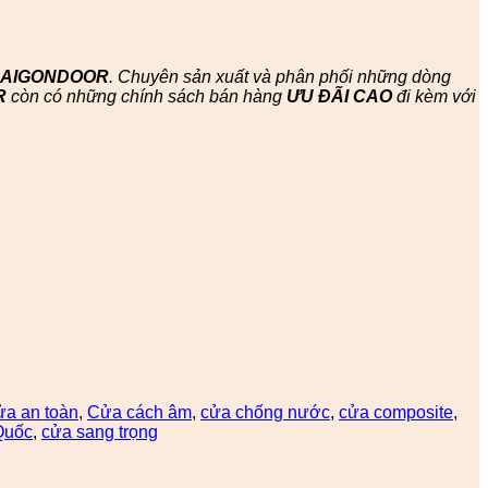
SAIGONDOOR
. Chuyên sản xuất và phân phối những dòng
R
còn có những chính sách bán hàng
ƯU ĐÃI
CAO
đi kèm với
ửa an toàn
,
Cửa cách âm
,
cửa chống nước
,
cửa composite
,
Quốc
,
cửa sang trọng