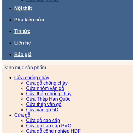
Nội thất
Phụ kiện cửa
Tin tức
Liên hệ
Báo giá
Danh mục sản phẩm
Cửa chống cháy
Cửa gỗ chống cháy
Cửa nhôm vân gỗ
Cửa thép chống cháy
Cửa Thép Hàn Quốc
Cửa thép vân gỗ
Cửa vân gỗ 5D
Cửa gỗ
Cửa gỗ cao cấp
Cửa gỗ cao cấp PVC
Cửa gỗ công nghiệp HDF