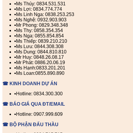
▪️Ms Thúy: 0834.531.531
▪️Ms Lợi: 0834.774.774
▪️Ms Linh Nga: 0838.253.253
▪️Ms Nghệ: 0932.903.903
▪️Mr Phong: 0829.348.348
▪️Ms Thy: 0858.354.354
▪️Ms Nga: 0855.854.854
▪️Ms Thiếp: 0839.210.210
▪️Ms Lưu: 0844.308.308
▪️Ms Dung: 0844.810.810
▪️Mr Huy: 0848.26.08.17
▪️Mr Phát: 0886.20.06.19
▪️Ms Hạnh:0833.201.201
▪️Ms Loan:0855.890.890
☎ KINH DOANH DỰ ÁN
▪️Hotline: 0834.300.300
☎ BÁO GIÁ QUA ĐT/EMAIL
▪️Hotline: 0907.999.609
☎ BỘ PHẬN ĐẤU THẦU