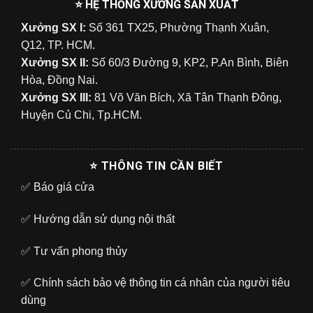
⭐ HỆ THỐNG XƯỞNG SẢN XUẤT
Xưởng SX I:
Số 361 TX25, Phường Thạnh Xuân,
Q12, TP. HCM.
Xưởng SX II:
Số 60/3 Đường 9, KP2, P.An Bình, Biên
Hòa, Đồng Nai.
Xưởng SX III:
81 Võ Văn Bích, Xã Tân Thạnh Đông,
Huyện Củ Chi, Tp.HCM.
⭐ THÔNG TIN CẦN BIẾT
✅
Báo giá cửa
✅
Hướng dẫn sử dụng nội thất
✅
Tư vấn phong thủy
✅
Chính sách bảo vệ thông tin cá nhân của người tiêu
dùng