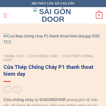
Skip
NỘI THẤT CỬA GỖ CAO CẤP
to
content
0
TRANG CHỦ
/
CỬA CHỐNG CHÁY
/
CỬA THÉP CHỐNG
CHÁY
Cửa Thép Chống Cháy P1 thanh thoat
hiem day
Cửa chống cháy
tại
SAIGONDOOR
phong phú về màu
sắc, đa dạng về chủng loại, thời gian chống cháy có các