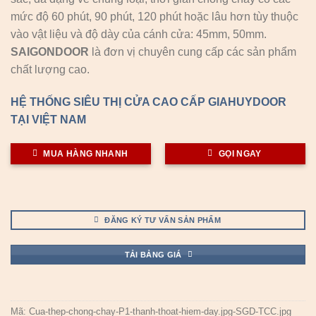
mức độ 60 phút, 90 phút, 120 phút hoặc lâu hơn tùy thuộc
vào vật liệu và độ dày của cánh cửa: 45mm, 50mm.
SAIGONDOOR
là đơn vị chuyên cung cấp các sản phẩm
chất lượng cao.
HỆ THỐNG SIÊU THỊ CỬA CAO CẤP GIAHUYDOOR
TẠI VIỆT NAM
MUA HÀNG NHANH
GỌI NGAY
ĐĂNG KÝ TƯ VẤN SẢN PHẨM
TẢI BẢNG GIÁ
Mã:
Cua-thep-chong-chay-P1-thanh-thoat-hiem-day.jpg-SGD-TCC.jpg