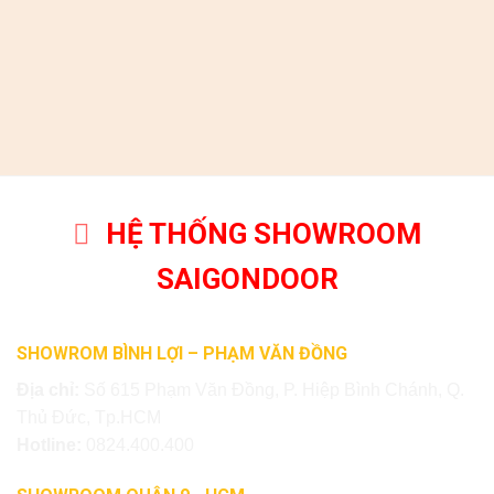
HỆ THỐNG SHOWROOM
SAIGONDOOR
SHOWROM BÌNH LỢI – PHẠM VĂN ĐỒNG
Địa chỉ:
Số 615 Phạm Văn Đồng, P. Hiệp Bình Chánh, Q.
Thủ Đức, Tp.HCM
Hotline:
0824.400.400