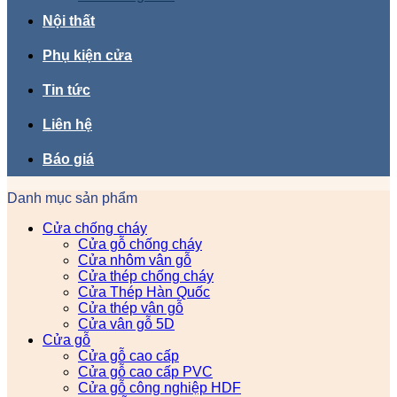
Nội thất
Phụ kiện cửa
Tin tức
Liên hệ
Báo giá
Danh mục sản phẩm
Cửa chống cháy
Cửa gỗ chống cháy
Cửa nhôm vân gỗ
Cửa thép chống cháy
Cửa Thép Hàn Quốc
Cửa thép vân gỗ
Cửa vân gỗ 5D
Cửa gỗ
Cửa gỗ cao cấp
Cửa gỗ cao cấp PVC
Cửa gỗ công nghiệp HDF