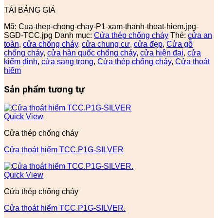
TẢI BẢNG GIÁ
Mã:
Cua-thep-chong-chay-P1-xam-thanh-thoat-hiem.jpg-
SGD-TCC.jpg
Danh mục:
Cửa thép chống cháy
Thẻ:
cửa an
toàn
,
cửa chống cháy
,
cửa chung cư
,
cửa đẹp
,
Cửa gỗ
chống cháy
,
cửa hàn quốc chống cháy
,
cửa hiện đại
,
cửa
kiểm định
,
cửa sang trọng
,
Cửa thép chống cháy
,
Cửa thoát
hiểm
Sản phẩm tương tự
Quick View
Cửa thép chống cháy
Cửa thoát hiểm TCC.P1G-SILVER
Quick View
Cửa thép chống cháy
Cửa thoát hiểm TCC.P1G-SILVER.