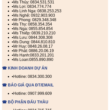
▪️Ms Thúy: 0834.531.531
▪️Ms Lợi: 0834.774.774
▪️Ms Linh Nga: 0838.253.253
▪️Ms Nghệ: 0932.903.903
▪️Mr Phong: 0829.348.348
▪️Ms Thy: 0858.354.354
▪️Ms Nga: 0855.854.854
▪️Ms Thiếp: 0839.210.210
▪️Ms Lưu: 0844.308.308
▪️Ms Dung: 0844.810.810
▪️Mr Huy: 0848.26.08.17
▪️Mr Phát: 0886.20.06.19
▪️Ms Hạnh:0833.201.201
▪️Ms Loan:0855.890.890
☎ KINH DOANH DỰ ÁN
▪️Hotline: 0834.300.300
☎ BÁO GIÁ QUA ĐT/EMAIL
▪️Hotline: 0907.999.609
☎ BỘ PHẬN ĐẤU THẦU