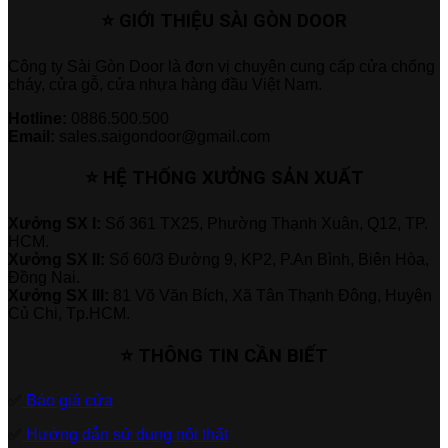
⭐ GIỚI THIỆU SÀI GÒN DOOR
Công ty Sài Gòn Door là đơn vị chuyên cung cấp cửa chống
cháy, cửa gỗ, cửa nhựa hàng đầu Việt Nam.
Hotline:
0886.500.500
Email:
sales.saigondoor@gmail.com
⭐ HỆ THỐNG XƯỞNG SẢN XUẤT
Xưởng SX I:
Số 361 TX25, Phường Thạnh Xuân, Q12, TP.
HCM.
Xưởng SX II:
Số 60/3 Đường 9, KP2, P.An Bình, Biên Hòa,
Đồng Nai.
Xưởng SX III:
81 Võ Văn Bích, Xã Tân Thạnh Đông, Huyện
Củ Chi, Tp.HCM.
⭐ THÔNG TIN CẦN BIẾT
✅
Báo giá cửa
✅
Hướng dẫn sử dụng nội thất