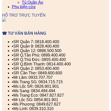
Tủ Quần Áo
Phụ kiện cửa
HỖ TRỢ TRỰC TUYẾN
☎ TƯ VẤN BÁN HÀNG
▪️SR Quận 7: 0818.400.400
▪️SR Quận 9: 0828.400.400
▪️SR Quận 12: 0886.500.500
▪️SR Q.Tân Phú: 0899.400.400
▪️SR Q.Thủ Đức: 0855.400.400
▪️SR Q.Bình Thạnh: 0814.400.400
▪️SR Quận 2: 0853.400.400
▪️SR Cần Thơ: 0849.600.600
▪️Mr Lãm: 0933.707.707
▪️Ms Trang SG: 0834.715.715
▪️Ms Lộc SR: 0826.901.901
▪️Ms Sang: 0834.494.494
▪️Ms Trang Eco: 0847.827.827
▪️Mr Lộc SG: 0854.901.901
▪️Ms Phượng: 0849.627.627
▪️Ms Linh: 0839.310.310