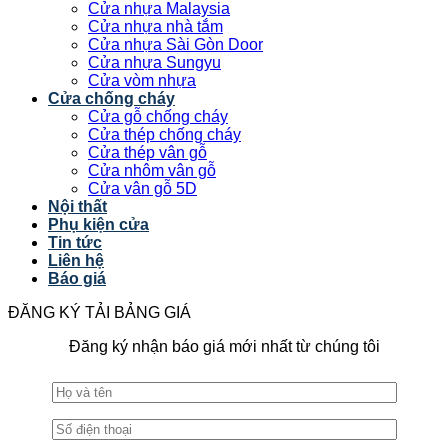
Cửa nhựa Malaysia
Cửa nhựa nhà tắm
Cửa nhựa Sài Gòn Door
Cửa nhựa Sungyu
Cửa vòm nhựa
Cửa chống cháy
Cửa gỗ chống cháy
Cửa thép chống cháy
Cửa thép vân gỗ
Cửa nhôm vân gỗ
Cửa vân gỗ 5D
Nội thất
Phụ kiện cửa
Tin tức
Liên hệ
Báo giá
ĐĂNG KÝ TẢI BẢNG GIÁ
Đăng ký nhận báo giá mới nhất từ chúng tôi