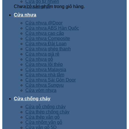
Cửa gỗ tự nhiên
Chưa có sản phẩm trong giỏ hàng.
Cửa vòm gỗ
Cửa nhựa
Cửa nhựa @Door
Cửa nhựa ABS Hàn Quốc
Cửa nhựa cao cấp
Cửa nhựa Composite
Cửa nhựa Đài Loan
Cửa nhựa ghép thanh
Cửa nhựa giá rẻ
Cửa nhựa gỗ
Cửa nhựa lõi thép
Cửa nhựa Malaysia
Cửa nhựa nhà tắm
Cửa nhựa Sài Gòn Door
Cửa nhựa Sungyu
Cửa vòm nhựa
Cửa chống cháy
Cửa gỗ chống cháy
Cửa thép chống cháy
Cửa thép vân gỗ
Cửa nhôm vân gỗ
Cửa vân gỗ 5D