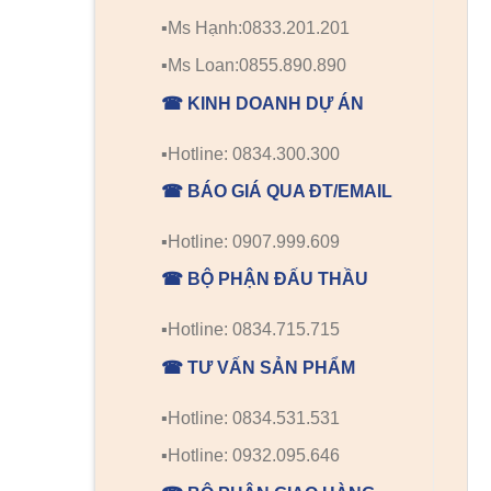
▪️Ms Hạnh:0833.201.201
▪️Ms Loan:0855.890.890
☎ KINH DOANH DỰ ÁN
▪️Hotline: 0834.300.300
☎ BÁO GIÁ QUA ĐT/EMAIL
▪️Hotline: 0907.999.609
☎ BỘ PHẬN ĐẤU THẦU
▪️Hotline: 0834.715.715
☎ TƯ VẤN SẢN PHẨM
▪️Hotline: 0834.531.531
▪️Hotline: 0932.095.646