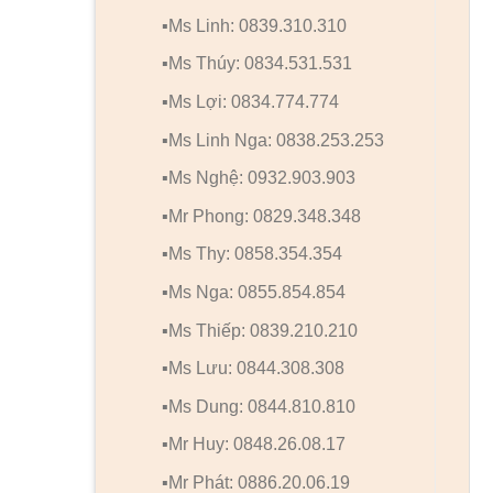
▪️Ms Linh: 0839.310.310
▪️Ms Thúy: 0834.531.531
▪️Ms Lợi: 0834.774.774
▪️Ms Linh Nga: 0838.253.253
▪️Ms Nghệ: 0932.903.903
▪️Mr Phong: 0829.348.348
▪️Ms Thy: 0858.354.354
▪️Ms Nga: 0855.854.854
▪️Ms Thiếp: 0839.210.210
▪️Ms Lưu: 0844.308.308
▪️Ms Dung: 0844.810.810
▪️Mr Huy: 0848.26.08.17
▪️Mr Phát: 0886.20.06.19