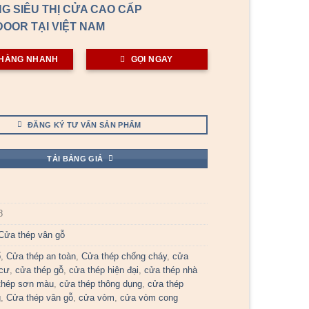
G SIÊU THỊ CỬA CAO CẤP
OOR TẠI VIỆT NAM
HÀNG NHANH
GỌI NGAY
ĐĂNG KÝ TƯ VẤN SẢN PHẨM
TẢI BẢNG GIÁ
8
Cửa thép vân gỗ
ổ
,
Cửa thép an toàn
,
Cửa thép chống cháy
,
cửa
 cư
,
cửa thép gỗ
,
cửa thép hiện đại
,
cửa thép nhà
thép sơn màu
,
cửa thép thông dụng
,
cửa thép
g
,
Cửa thép vân gỗ
,
cửa vòm
,
cửa vòm cong