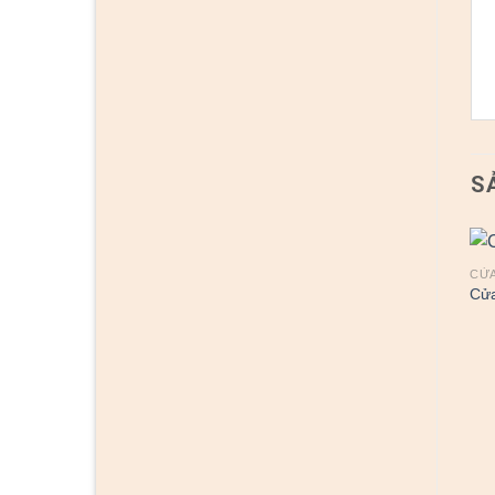
S
CỬA
Cửa