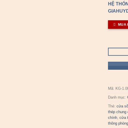
HỆ THỐN
GIAHUYD
MUA 
Mã:
KG-1.0
Danh mục:
Thẻ:
cửa s
thép chung
chính
,
cửa 
thông phòn