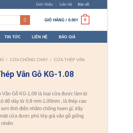
Giới thiệu
Liên hệ
Bản đồ
0
GIỎ HÀNG /
0.00
₫
TIN TỨC
LIÊN HỆ
BÁO GIÁ
HỦ
/
CỬA CHỐNG CHÁY
/
CỬA THÉP VÂN
hép Vân Gỗ KG-1.08
 Vân Gỗ KG-1.08 là loại cửa được làm từ
có độ dày từ 0,8 mm-1.00mm , là thép cao
sơn tĩnh điện nhằm chống hoen gỉ, trầy
mặt cửa được phủ lớp giả vân gỗ giống
 nhiên