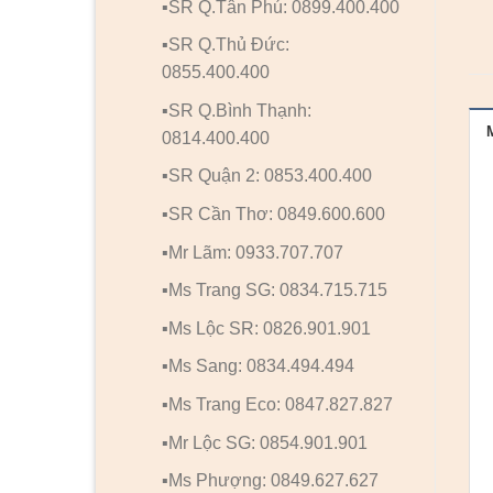
▪️SR Q.Tân Phú: 0899.400.400
▪️SR Q.Thủ Đức:
0855.400.400
▪️SR Q.Bình Thạnh:
0814.400.400
▪️SR Quận 2: 0853.400.400
▪️SR Cần Thơ: 0849.600.600
▪️Mr Lãm: 0933.707.707
▪️Ms Trang SG: 0834.715.715
▪️Ms Lộc SR: 0826.901.901
▪️Ms Sang: 0834.494.494
▪️Ms Trang Eco: 0847.827.827
▪️Mr Lộc SG: 0854.901.901
▪️Ms Phượng: 0849.627.627