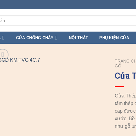
A
CỬA CHỐNG CHÁY
NỘI THẤT
PHỤ KIỆN CỬA
TRANG C
GỖ
Cửa T
Cửa Thép
tấm thép 
cấp được 
xước. Bề 
như gỗ tự