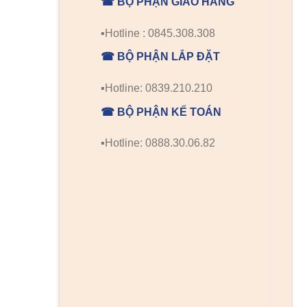
☎ BỘ PHẬN GIAO HÀNG
▪️Hotline : 0845.308.308
☎ BỘ PHẬN LẮP ĐẶT
▪️Hotline: 0839.210.210
☎ BỘ PHẬN KẾ TOÁN
▪️Hotline: 0888.30.06.82