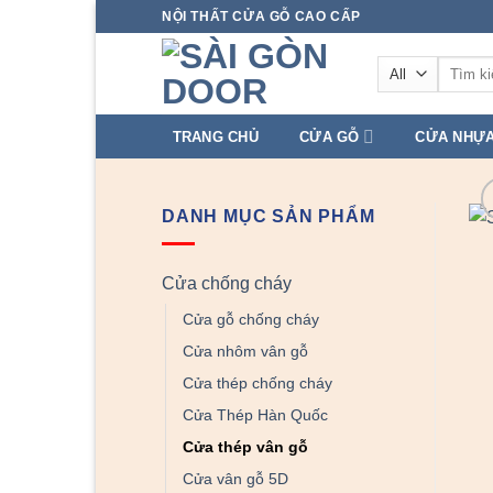
Skip
NỘI THẤT CỬA GỖ CAO CẤP
to
Tìm
content
kiếm:
TRANG CHỦ
CỬA GỖ
CỬA NHỰ
DANH MỤC SẢN PHẨM
Cửa chống cháy
Cửa gỗ chống cháy
Cửa nhôm vân gỗ
Cửa thép chống cháy
Cửa Thép Hàn Quốc
Cửa thép vân gỗ
Cửa vân gỗ 5D