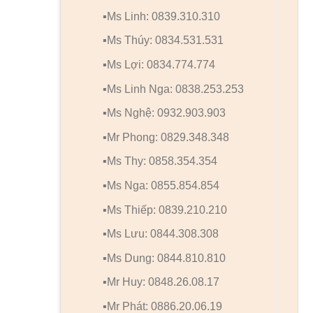
▪️Ms Linh: 0839.310.310
▪️Ms Thúy: 0834.531.531
▪️Ms Lợi: 0834.774.774
▪️Ms Linh Nga: 0838.253.253
▪️Ms Nghệ: 0932.903.903
▪️Mr Phong: 0829.348.348
▪️Ms Thy: 0858.354.354
▪️Ms Nga: 0855.854.854
▪️Ms Thiếp: 0839.210.210
▪️Ms Lưu: 0844.308.308
▪️Ms Dung: 0844.810.810
▪️Mr Huy: 0848.26.08.17
▪️Mr Phát: 0886.20.06.19