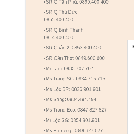
▪️SR Q.Tân Phú: 0899.400.400
▪️SR Q.Thủ Đức:
0855.400.400
▪️SR Q.Bình Thạnh:
0814.400.400
▪️SR Quận 2: 0853.400.400
▪️SR Cần Thơ: 0849.600.600
▪️Mr Lãm: 0933.707.707
▪️Ms Trang SG: 0834.715.715
▪️Ms Lộc SR: 0826.901.901
▪️Ms Sang: 0834.494.494
▪️Ms Trang Eco: 0847.827.827
▪️Mr Lộc SG: 0854.901.901
▪️Ms Phượng: 0849.627.627