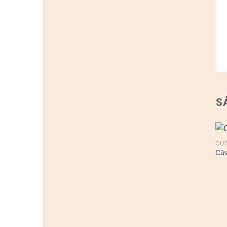
S
CỬA
Cửa