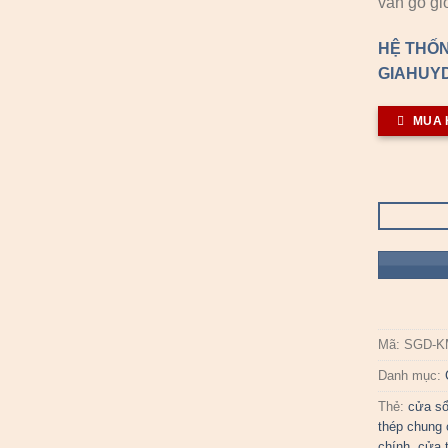
vân gỗ gi
HỆ THỐN
GIAHUYD
MUA 
Mã:
SGD-K
Danh mục:
Thẻ:
cửa s
thép chung
chính
,
cửa 