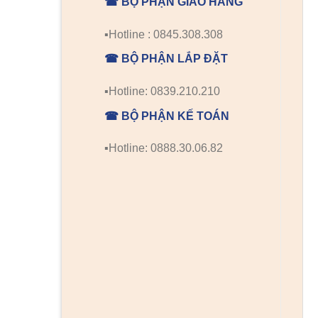
☎ BỘ PHẬN GIAO HÀNG
▪️Hotline : 0845.308.308
☎ BỘ PHẬN LẮP ĐẶT
▪️Hotline: 0839.210.210
☎ BỘ PHẬN KẾ TOÁN
▪️Hotline: 0888.30.06.82