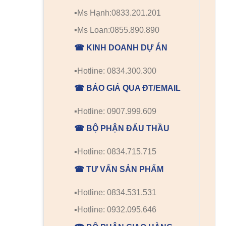
▪️Ms Hạnh:0833.201.201
▪️Ms Loan:0855.890.890
☎ KINH DOANH DỰ ÁN
▪️Hotline: 0834.300.300
☎ BÁO GIÁ QUA ĐT/EMAIL
▪️Hotline: 0907.999.609
☎ BỘ PHẬN ĐẤU THẦU
▪️Hotline: 0834.715.715
☎ TƯ VẤN SẢN PHẨM
▪️Hotline: 0834.531.531
▪️Hotline: 0932.095.646