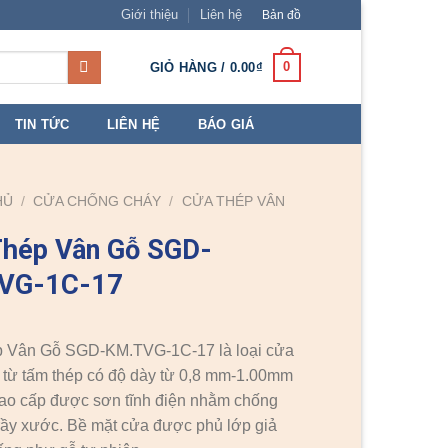
Giới thiệu
Liên hệ
Bản đồ
0
GIỎ HÀNG /
0.00
₫
TIN TỨC
LIÊN HỆ
BÁO GIÁ
HỦ
/
CỬA CHỐNG CHÁY
/
CỬA THÉP VÂN
Thép Vân Gỗ SGD-
VG-1C-17
 Vân Gỗ SGD-KM.TVG-1C-17 là loại cửa
từ tấm thép có độ dày từ 0,8 mm-1.00mm
 cao cấp được sơn tĩnh điện nhằm chống
trầy xước. Bề mặt cửa được phủ lớp giả