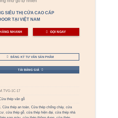
ống như gỗ tự nhiên
G SIÊU THỊ CỬA CAO CẤP
OOR TẠI VIỆT NAM
HÀNG NHANH
GỌI NGAY
ĐĂNG KÝ TƯ VẤN SẢN PHẨM
TẢI BẢNG GIÁ
M.TVG-1C-17
Cửa thép vân gỗ
ổ
,
Cửa thép an toàn
,
Cửa thép chống cháy
,
cửa
 cư
,
cửa thép gỗ
,
cửa thép hiện đại
,
cửa thép nhà
thép sơn màu
,
cửa thép thông dụng
,
cửa thép