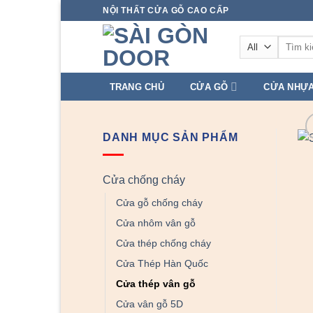
Skip
NỘI THẤT CỬA GỖ CAO CẤP
to
Tìm
content
kiếm:
TRANG CHỦ
CỬA GỖ
CỬA NHỰ
DANH MỤC SẢN PHẨM
Cửa chống cháy
Cửa gỗ chống cháy
Cửa nhôm vân gỗ
Cửa thép chống cháy
Cửa Thép Hàn Quốc
Cửa thép vân gỗ
Cửa vân gỗ 5D