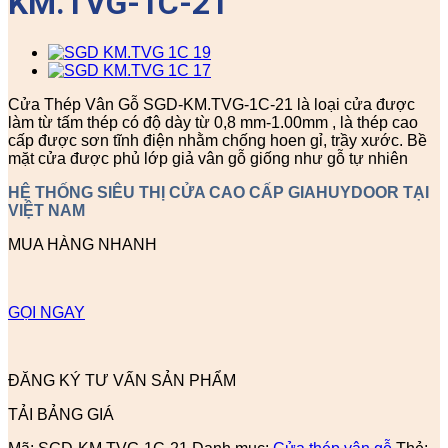
KM.TVG-1C-21
Cửa Thép Vân Gỗ SGD-KM.TVG-1C-21 là loại cửa được
làm từ tấm thép có độ dày từ 0,8 mm-1.00mm , là thép cao
cấp được sơn tĩnh điện nhằm chống hoen gỉ, trầy xước. Bề
mặt cửa được phủ lớp giả vân gỗ giống như gỗ tự nhiên
HỆ THỐNG SIÊU THỊ CỬA CAO CẤP GIAHUYDOOR TẠI
VIỆT NAM
MUA HÀNG NHANH
GỌI NGAY
ĐĂNG KÝ TƯ VẤN SẢN PHẨM
TẢI BẢNG GIÁ