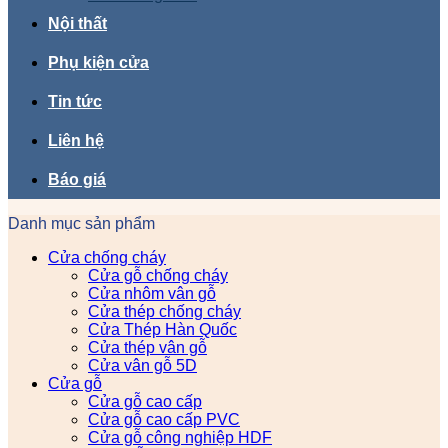
Nội thất
Phụ kiện cửa
Tin tức
Liên hệ
Báo giá
Danh mục sản phẩm
Cửa chống cháy
Cửa gỗ chống cháy
Cửa nhôm vân gỗ
Cửa thép chống cháy
Cửa Thép Hàn Quốc
Cửa thép vân gỗ
Cửa vân gỗ 5D
Cửa gỗ
Cửa gỗ cao cấp
Cửa gỗ cao cấp PVC
Cửa gỗ công nghiệp HDF