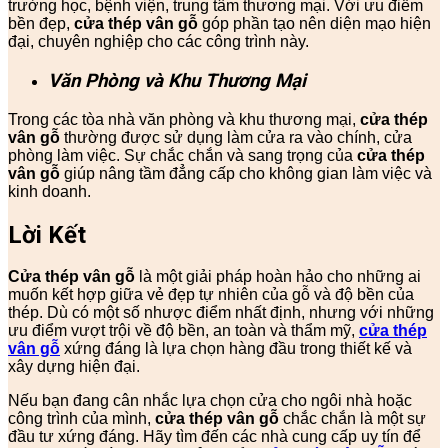
trường học, bệnh viện, trung tâm thương mại. Với ưu điểm
bền đẹp,
cửa thép vân gỗ
góp phần tạo nên diện mạo hiện
đại, chuyên nghiệp cho các công trình này.
Văn Phòng và Khu Thương Mại
Trong các tòa nhà văn phòng và khu thương mại,
cửa thép
vân gỗ
thường được sử dụng làm cửa ra vào chính, cửa
phòng làm việc. Sự chắc chắn và sang trọng của
cửa thép
vân gỗ
giúp nâng tầm đẳng cấp cho không gian làm việc và
kinh doanh.
Lời Kết
Cửa thép vân gỗ
là một giải pháp hoàn hảo cho những ai
muốn kết hợp giữa vẻ đẹp tự nhiên của gỗ và độ bền của
thép. Dù có một số nhược điểm nhất định, nhưng với những
ưu điểm vượt trội về độ bền, an toàn và thẩm mỹ,
cửa thép
vân gỗ
xứng đáng là lựa chọn hàng đầu trong thiết kế và
xây dựng hiện đại.
Nếu bạn đang cân nhắc lựa chọn cửa cho ngôi nhà hoặc
công trình của mình,
cửa thép vân gỗ
chắc chắn là một sự
đầu tư xứng đáng. Hãy tìm đến các nhà cung cấp uy tín để