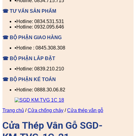
▪️Hotline: 0834.715.715
☎ TƯ VẤN SẢN PHẨM
▪️Hotline: 0834.531.531
▪️Hotline: 0932.095.646
☎ BỘ PHẬN GIAO HÀNG
▪️Hotline : 0845.308.308
☎ BỘ PHẬN LẮP ĐẶT
▪️Hotline: 0839.210.210
☎ BỘ PHẬN KẾ TOÁN
▪️Hotline: 0888.30.06.82
Trang chủ
/
Cửa chống cháy
/
Cửa thép vân gỗ
Cửa Thép Vân Gỗ SGD-