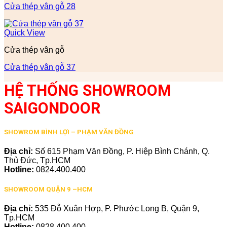
Cửa thép vân gỗ 28
Quick View
Cửa thép vân gỗ
Cửa thép vân gỗ 37
HỆ THỐNG SHOWROOM
SAIGONDOOR
SHOWROM BÌNH LỢI – PHẠM VĂN ĐỒNG
Địa chỉ:
Số 615 Phạm Văn Đồng, P. Hiệp Bình Chánh, Q.
Thủ Đức, Tp.HCM
Hotline:
0824.400.400
SHOWROOM QUẬN 9 –HCM
Địa chỉ:
535 Đỗ Xuân Hợp, P. Phước Long B, Quận 9,
Tp.HCM
Hotline:
0828.400.400