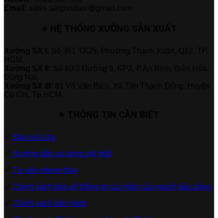
Email:
sales.saigondoor@gmail.com
⭐ HỆ THỐNG XƯỞNG SẢN XUẤT
Xưởng SX I:
Số 361 TX25, Phường Thạnh Xuân, Q12, TP.
HCM.
Xưởng SX II:
Số 60/3 Đường 9, KP2, P.An Bình, Biên Hòa,
Đồng Nai.
Xưởng SX III:
81 Võ Văn Bích, Xã Tân Thạnh Đông, Huyện
Củ Chi, Tp.HCM.
⭐ THÔNG TIN CẦN BIẾT
✅
Báo giá cửa
✅
Hướng dẫn sử dụng nội thất
✅
Tư vấn phong thủy
✅
Chính sách bảo vệ thông tin cá nhân của người tiêu dùng
✅
Chính sách bảo hành