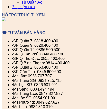
Tủ Quần Áo
Phụ kiện cửa
HỖ TRỢ TRỰC TUYẾN
☎ TƯ VẤN BÁN HÀNG
▪️SR Quận 7: 0818.400.400
▪️SR Quận 9: 0828.400.400
▪️SR Quận 12: 0886.500.500
▪️SR Q.Tân Phú: 0899.400.400
▪️SR Q.Thủ Đức: 0855.400.400
▪️SR Q.Bình Thạnh: 0814.400.400
▪️SR Quận 2: 0853.400.400
▪️SR Cần Thơ: 0849.600.600
▪️Mr Lãm: 0933.707.707
▪️Ms Trang SG: 0834.715.715
▪️Ms Lộc SR: 0826.901.901
▪️Ms Sang: 0834.494.494
▪️Ms Trang Eco: 0847.827.827
▪️Mr Lộc SG: 0854.901.901
▪️Ms Phượng: 0849.627.627
▪️Ms Linh: 0839.310.310