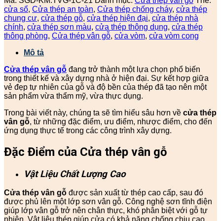
Mã:
SGD-KM.TVG-1C-21
Danh mục:
Cửa thép vân gỗ
Thẻ:
cửa sổ
,
Cửa thép an toàn
,
Cửa thép chống cháy
,
cửa thép
chung cư
,
cửa thép gỗ
,
cửa thép hiện đại
,
cửa thép nhà
chính
,
cửa thép sơn màu
,
cửa thép thông dụng
,
cửa thép
thông phòng
,
Cửa thép vân gỗ
,
cửa vòm
,
cửa vòm cong
Mô tả
Cửa thép vân gỗ
đang trở thành một lựa chọn phổ biến
trong thiết kế và xây dựng nhà ở hiện đại. Sự kết hợp giữa
vẻ đẹp tự nhiên của gỗ và độ bền của thép đã tạo nên một
sản phẩm vừa thẩm mỹ, vừa thực dụng.
Trong bài viết này, chúng ta sẽ tìm hiểu sâu hơn về
cửa thép
vân gỗ
, từ những đặc điểm, ưu điểm, nhược điểm, cho đến
ứng dụng thực tế trong các công trình xây dựng.
Đặc Điểm của Cửa thép vân gỗ
Vật Liệu Chất Lượng Cao
Cửa thép vân gỗ
được sản xuất từ thép cao cấp, sau đó
được phủ lên một lớp sơn vân gỗ. Công nghệ sơn tĩnh điện
giúp lớp vân gỗ trở nên chân thực, khó phân biệt với gỗ tự
nhiên. Vật liệu thép giúp cửa có khả năng chống chịu cao,