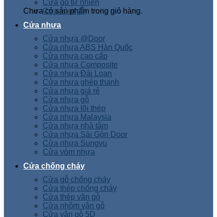
Cửa gỗ tự nhiên
Chưa có sản phẩm trong giỏ hàng.
Cửa vòm gỗ
Cửa nhựa
Cửa nhựa @Door
Cửa nhựa ABS Hàn Quốc
Cửa nhựa cao cấp
Cửa nhựa Composite
Cửa nhựa Đài Loan
Cửa nhựa ghép thanh
Cửa nhựa giá rẻ
Cửa nhựa gỗ
Cửa nhựa lõi thép
Cửa nhựa Malaysia
Cửa nhựa nhà tắm
Cửa nhựa Sài Gòn Door
Cửa nhựa Sungyu
Cửa vòm nhựa
Cửa chống cháy
Cửa gỗ chống cháy
Cửa thép chống cháy
Cửa thép vân gỗ
Cửa nhôm vân gỗ
Cửa vân gỗ 5D