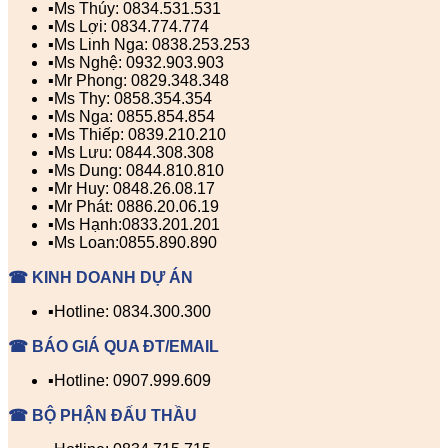
▪️Ms Thúy: 0834.531.531
▪️Ms Lợi: 0834.774.774
▪️Ms Linh Nga: 0838.253.253
▪️Ms Nghệ: 0932.903.903
▪️Mr Phong: 0829.348.348
▪️Ms Thy: 0858.354.354
▪️Ms Nga: 0855.854.854
▪️Ms Thiếp: 0839.210.210
▪️Ms Lưu: 0844.308.308
▪️Ms Dung: 0844.810.810
▪️Mr Huy: 0848.26.08.17
▪️Mr Phát: 0886.20.06.19
▪️Ms Hạnh:0833.201.201
▪️Ms Loan:0855.890.890
☎ KINH DOANH DỰ ÁN
▪️Hotline: 0834.300.300
☎ BÁO GIÁ QUA ĐT/EMAIL
▪️Hotline: 0907.999.609
☎ BỘ PHẬN ĐẤU THẦU