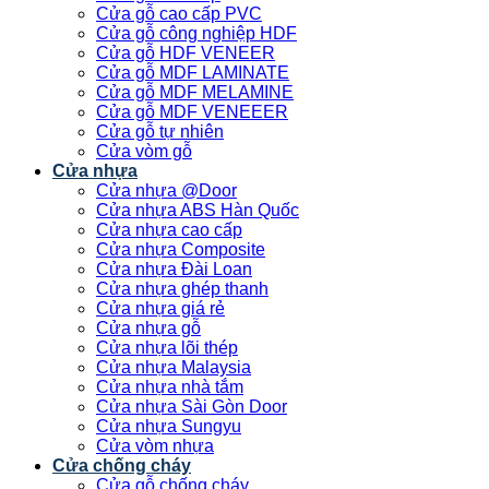
Cửa gỗ cao cấp PVC
Cửa gỗ công nghiệp HDF
Cửa gỗ HDF VENEER
Cửa gỗ MDF LAMINATE
Cửa gỗ MDF MELAMINE
Cửa gỗ MDF VENEEER
Cửa gỗ tự nhiên
Cửa vòm gỗ
Cửa nhựa
Cửa nhựa @Door
Cửa nhựa ABS Hàn Quốc
Cửa nhựa cao cấp
Cửa nhựa Composite
Cửa nhựa Đài Loan
Cửa nhựa ghép thanh
Cửa nhựa giá rẻ
Cửa nhựa gỗ
Cửa nhựa lõi thép
Cửa nhựa Malaysia
Cửa nhựa nhà tắm
Cửa nhựa Sài Gòn Door
Cửa nhựa Sungyu
Cửa vòm nhựa
Cửa chống cháy
Cửa gỗ chống cháy