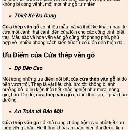
không bị cong vênh, mối mọt như gỗ tự nhiên.
Thiết Kế Đa Dạng
Cửa thép vân gỗ
có nhiều mẫu mã và thiết kế khác nhau, từ
cửa một cánh, hai cánh đến cửa lớn cho các công trình biệt
thự. Màu sắc và hoa văn vân gỗ cũng rất phong phú, phù
hợp với nhiều phong cách kiến trúc từ cổ điển đến hiện đại.
Ưu Điểm của Cửa thép vân gỗ
Độ Bền Cao
Một trong những ưu điểm nổi bật của
cửa thép vân gỗ
là độ
bền vượt trội. Thép là vật liệu chịu lực tốt, không bị ảnh
hưởng bởi điều kiện thời tiết khắc nghiệt như mưa, nắng,
gió, bão. Do đó,
cửa thép vân gỗ
có tuổi thọ cao, ít phải bảo
dưỡng.
An Toàn và Bảo Mật
Cửa thép vân gỗ
có khả năng chống trộm cao nhờ kết cấu
thép vững chắc. Hệ thống khóa an toàn, hiện đại được tích