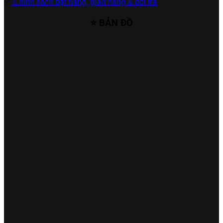
✅
Chính sách đặt hàng, giao hàng & đổi trả
⭐ BẢN ĐỒ