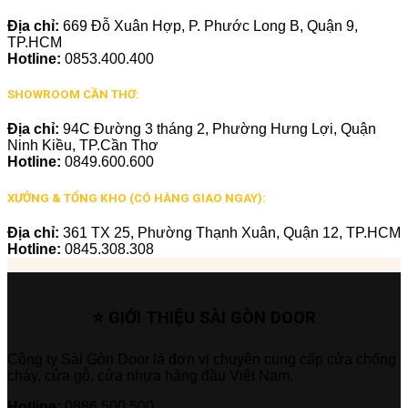
Địa chỉ:
669 Đỗ Xuân Hợp, P. Phước Long B, Quận 9,
TP.HCM
Hotline:
0853.400.400
SHOWROOM CẦN THƠ:
Địa chỉ:
94C Đường 3 tháng 2, Phường Hưng Lợi, Quận
Ninh Kiều, TP.Cần Thơ
Hotline:
0849.600.600
XƯỞNG & TỔNG KHO (CÓ HÀNG GIAO NGAY):
Địa chỉ:
361 TX 25, Phường Thạnh Xuân, Quận 12, TP.HCM
Hotline:
0845.308.308
⭐ GIỚI THIỆU SÀI GÒN DOOR
Công ty Sài Gòn Door là đơn vị chuyên cung cấp cửa chống
cháy, cửa gỗ, cửa nhựa hàng đầu Việt Nam.
Hotline:
0886.500.500