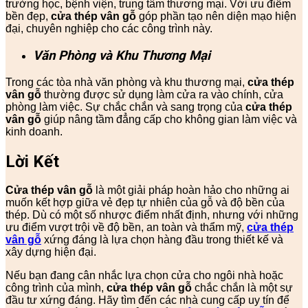
trường học, bệnh viện, trung tâm thương mại. Với ưu điểm
bền đẹp,
cửa thép vân gỗ
góp phần tạo nên diện mạo hiện
đại, chuyên nghiệp cho các công trình này.
Văn Phòng và Khu Thương Mại
Trong các tòa nhà văn phòng và khu thương mại,
cửa thép
vân gỗ
thường được sử dụng làm cửa ra vào chính, cửa
phòng làm việc. Sự chắc chắn và sang trọng của
cửa thép
vân gỗ
giúp nâng tầm đẳng cấp cho không gian làm việc và
kinh doanh.
Lời Kết
Cửa thép vân gỗ
là một giải pháp hoàn hảo cho những ai
muốn kết hợp giữa vẻ đẹp tự nhiên của gỗ và độ bền của
thép. Dù có một số nhược điểm nhất định, nhưng với những
ưu điểm vượt trội về độ bền, an toàn và thẩm mỹ,
cửa thép
vân gỗ
xứng đáng là lựa chọn hàng đầu trong thiết kế và
xây dựng hiện đại.
Nếu bạn đang cân nhắc lựa chọn cửa cho ngôi nhà hoặc
công trình của mình,
cửa thép vân gỗ
chắc chắn là một sự
đầu tư xứng đáng. Hãy tìm đến các nhà cung cấp uy tín để