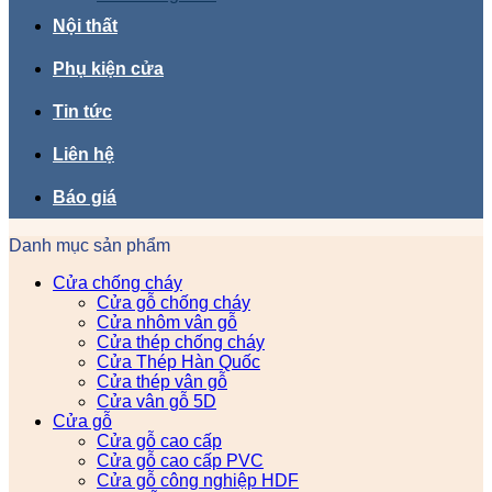
Nội thất
Phụ kiện cửa
Tin tức
Liên hệ
Báo giá
Danh mục sản phẩm
Cửa chống cháy
Cửa gỗ chống cháy
Cửa nhôm vân gỗ
Cửa thép chống cháy
Cửa Thép Hàn Quốc
Cửa thép vân gỗ
Cửa vân gỗ 5D
Cửa gỗ
Cửa gỗ cao cấp
Cửa gỗ cao cấp PVC
Cửa gỗ công nghiệp HDF