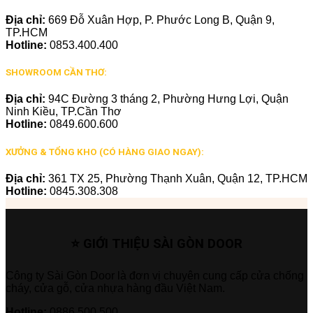
Địa chỉ:
669 Đỗ Xuân Hợp, P. Phước Long B, Quận 9,
TP.HCM
Hotline:
0853.400.400
SHOWROOM CẦN THƠ:
Địa chỉ:
94C Đường 3 tháng 2, Phường Hưng Lợi, Quận
Ninh Kiều, TP.Cần Thơ
Hotline:
0849.600.600
XƯỞNG & TỔNG KHO (CÓ HÀNG GIAO NGAY):
Địa chỉ:
361 TX 25, Phường Thạnh Xuân, Quận 12, TP.HCM
Hotline:
0845.308.308
⭐ GIỚI THIỆU SÀI GÒN DOOR
Công ty Sài Gòn Door là đơn vị chuyên cung cấp cửa chống
cháy, cửa gỗ, cửa nhựa hàng đầu Việt Nam.
Hotline:
0886.500.500