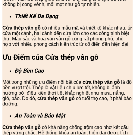
không bị cong vênh, mối mọt như gỗ tự nhiên.
Thiết Kế Đa Dạng
Cửa thép vân gỗ
có nhiều mẫu mã và thiết kế khác nhau, từ
cửa một cánh, hai cánh đến cửa lớn cho các công trình biệt
thự. Màu sắc và hoa văn vân gỗ cũng rất phong phú, phù
hợp với nhiều phong cách kiến trúc từ cổ điển đến hiện đại.
Ưu Điểm của Cửa thép vân gỗ
Độ Bền Cao
Một trong những ưu điểm nổi bật của
cửa thép vân gỗ
là độ
bền vượt trội. Thép là vật liệu chịu lực tốt, không bị ảnh
hưởng bởi điều kiện thời tiết khắc nghiệt như mưa, nắng,
gió, bão. Do đó,
cửa thép vân gỗ
có tuổi thọ cao, ít phải bảo
dưỡng.
An Toàn và Bảo Mật
Cửa thép vân gỗ
có khả năng chống trộm cao nhờ kết cấu
thép vững chắc. Hệ thống khóa an toàn, hiện đại được tích