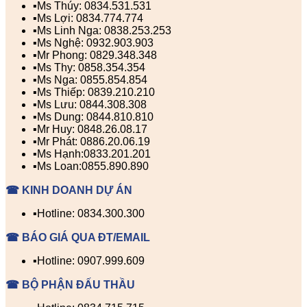
▪️Ms Thúy: 0834.531.531
▪️Ms Lợi: 0834.774.774
▪️Ms Linh Nga: 0838.253.253
▪️Ms Nghệ: 0932.903.903
▪️Mr Phong: 0829.348.348
▪️Ms Thy: 0858.354.354
▪️Ms Nga: 0855.854.854
▪️Ms Thiếp: 0839.210.210
▪️Ms Lưu: 0844.308.308
▪️Ms Dung: 0844.810.810
▪️Mr Huy: 0848.26.08.17
▪️Mr Phát: 0886.20.06.19
▪️Ms Hạnh:0833.201.201
▪️Ms Loan:0855.890.890
☎ KINH DOANH DỰ ÁN
▪️Hotline: 0834.300.300
☎ BÁO GIÁ QUA ĐT/EMAIL
▪️Hotline: 0907.999.609
☎ BỘ PHẬN ĐẤU THẦU