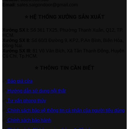
Email:
sales.saigondoor@gmail.com
⭐ HỆ THỐNG XƯỞNG SẢN XUẤT
Xưởng SX I:
Số 361 TX25, Phường Thạnh Xuân, Q12, TP.
HCM.
Xưởng SX II:
Số 60/3 Đường 9, KP2, P.An Bình, Biên Hòa,
Đồng Nai.
Xưởng SX III:
81 Võ Văn Bích, Xã Tân Thạnh Đông, Huyện
Củ Chi, Tp.HCM.
⭐ THÔNG TIN CẦN BIẾT
✅
Báo giá cửa
✅
Hướng dẫn sử dụng nội thất
✅
Tư vấn phong thủy
✅
Chính sách bảo vệ thông tin cá nhân của người tiêu dùng
✅
Chính sách bảo hành