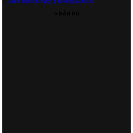
✅
Chính sách đặt hàng, giao hàng & đổi trả
⭐ BẢN ĐỒ