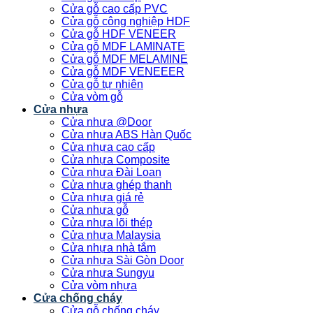
Cửa gỗ cao cấp PVC
Cửa gỗ công nghiệp HDF
Cửa gỗ HDF VENEER
Cửa gỗ MDF LAMINATE
Cửa gỗ MDF MELAMINE
Cửa gỗ MDF VENEEER
Cửa gỗ tự nhiên
Cửa vòm gỗ
Cửa nhựa
Cửa nhựa @Door
Cửa nhựa ABS Hàn Quốc
Cửa nhựa cao cấp
Cửa nhựa Composite
Cửa nhựa Đài Loan
Cửa nhựa ghép thanh
Cửa nhựa giá rẻ
Cửa nhựa gỗ
Cửa nhựa lõi thép
Cửa nhựa Malaysia
Cửa nhựa nhà tắm
Cửa nhựa Sài Gòn Door
Cửa nhựa Sungyu
Cửa vòm nhựa
Cửa chống cháy
Cửa gỗ chống cháy