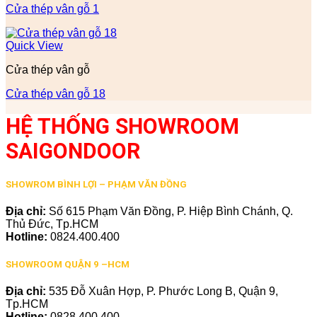
Cửa thép vân gỗ 1
Quick View
Cửa thép vân gỗ
Cửa thép vân gỗ 18
HỆ THỐNG SHOWROOM
SAIGONDOOR
SHOWROM BÌNH LỢI – PHẠM VĂN ĐỒNG
Địa chỉ:
Số 615 Phạm Văn Đồng, P. Hiệp Bình Chánh, Q.
Thủ Đức, Tp.HCM
Hotline:
0824.400.400
SHOWROOM QUẬN 9 –HCM
Địa chỉ:
535 Đỗ Xuân Hợp, P. Phước Long B, Quận 9,
Tp.HCM
Hotline:
0828.400.400