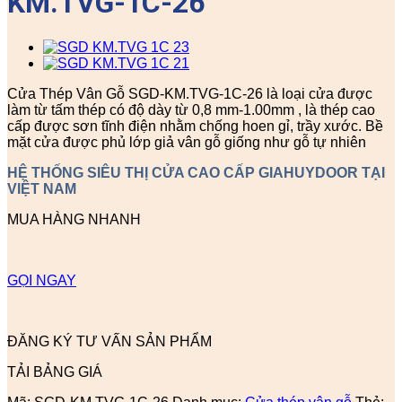
KM.TVG-1C-26
Cửa Thép Vân Gỗ SGD-KM.TVG-1C-26 là loại cửa được
làm từ tấm thép có độ dày từ 0,8 mm-1.00mm , là thép cao
cấp được sơn tĩnh điện nhằm chống hoen gỉ, trầy xước. Bề
mặt cửa được phủ lớp giả vân gỗ giống như gỗ tự nhiên
HỆ THỐNG SIÊU THỊ CỬA CAO CẤP GIAHUYDOOR TẠI
VIỆT NAM
MUA HÀNG NHANH
GỌI NGAY
ĐĂNG KÝ TƯ VẤN SẢN PHẨM
TẢI BẢNG GIÁ