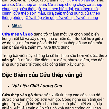
Mã:
SGD-KM.TVG-1C-26
Danh mục:
Cửa thép vân gỗ
Thẻ:
cửa sổ
,
Cửa thép an toàn
,
Cửa thép chống cháy
,
cửa thép
chung cư
,
cửa thép gỗ
,
cửa thép hiện đại
,
cửa thép nhà
chính
,
cửa thép sơn màu
,
cửa thép thông dụng
,
cửa thép
thông phòng
,
Cửa thép vân gỗ
,
cửa vòm
,
cửa vòm cong
Mô tả
Cửa thép vân gỗ
đang trở thành một lựa chọn phổ biến
trong thiết kế và xây dựng nhà ở hiện đại. Sự kết hợp giữa
vẻ đẹp tự nhiên của gỗ và độ bền của thép đã tạo nên một
sản phẩm vừa thẩm mỹ, vừa thực dụng.
Trong bài viết này, chúng ta sẽ tìm hiểu sâu hơn về
cửa thép
vân gỗ
, từ những đặc điểm, ưu điểm, nhược điểm, cho đến
ứng dụng thực tế trong các công trình xây dựng.
Đặc Điểm của Cửa thép vân gỗ
Vật Liệu Chất Lượng Cao
Cửa thép vân gỗ
được sản xuất từ thép cao cấp, sau đó
được phủ lên một lớp sơn vân gỗ. Công nghệ sơn tĩnh điện
giúp lớp vân gỗ trở nên chân thực, khó phân biệt với gỗ tự
nhiên. Vật liệu thép giúp cửa có khả năng chống chịu cao,