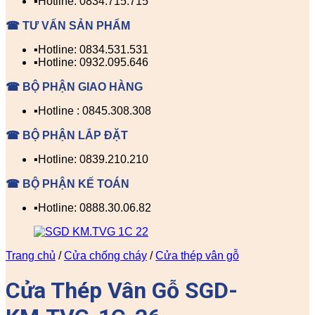
▪️Hotline: 0834.715.715
☎ TƯ VẤN SẢN PHẨM
▪️Hotline: 0834.531.531
▪️Hotline: 0932.095.646
☎ BỘ PHẬN GIAO HÀNG
▪️Hotline : 0845.308.308
☎ BỘ PHẬN LẮP ĐẶT
▪️Hotline: 0839.210.210
☎ BỘ PHẬN KẾ TOÁN
▪️Hotline: 0888.30.06.82
Trang chủ
/
Cửa chống cháy
/
Cửa thép vân gỗ
Cửa Thép Vân Gỗ SGD-