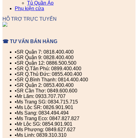
Tủ Quần Áo
Phụ kiện cửa
HỖ TRỢ TRỰC TUYẾN
☎ TƯ VẤN BÁN HÀNG
▪️SR Quận 7: 0818.400.400
▪️SR Quận 9: 0828.400.400
▪️SR Quận 12: 0886.500.500
▪️SR Q.Tân Phú: 0899.400.400
▪️SR Q.Thủ Đức: 0855.400.400
▪️SR Q.Bình Thạnh: 0814.400.400
▪️SR Quận 2: 0853.400.400
▪️SR Cần Thơ: 0849.600.600
▪️Mr Lãm: 0933.707.707
▪️Ms Trang SG: 0834.715.715
▪️Ms Lộc SR: 0826.901.901
▪️Ms Sang: 0834.494.494
▪️Ms Trang Eco: 0847.827.827
▪️Mr Lộc SG: 0854.901.901
▪️Ms Phượng: 0849.627.627
▪️Ms Linh: 0839.310.310