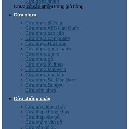
Cửa gỗ tự nhiên
Chưa có sản phẩm trong giỏ hàng.
Cửa vòm gỗ
Cửa nhựa
Cửa nhựa @Door
Cửa nhựa ABS Hàn Quốc
Cửa nhựa cao cấp
Cửa nhựa Composite
Cửa nhựa Đài Loan
Cửa nhựa ghép thanh
Cửa nhựa giá rẻ
Cửa nhựa gỗ
Cửa nhựa lõi thép
Cửa nhựa Malaysia
Cửa nhựa nhà tắm
Cửa nhựa Sài Gòn Door
Cửa nhựa Sungyu
Cửa vòm nhựa
Cửa chống cháy
Cửa gỗ chống cháy
Cửa thép chống cháy
Cửa thép vân gỗ
Cửa nhôm vân gỗ
Cửa vân gỗ 5D