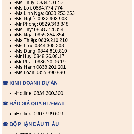
▪️Ms Thúy: 0834.531.531
▪️Ms Lợi: 0834.774.774
▪️Ms Linh Nga: 0838.253.253
▪️Ms Nghệ: 0932.903.903
▪️Mr Phong: 0829.348.348
▪️Ms Thy: 0858.354.354
▪️Ms Nga: 0855.854.854
▪️Ms Thiếp: 0839.210.210
▪️Ms Lưu: 0844.308.308
▪️Ms Dung: 0844.810.810
▪️Mr Huy: 0848.26.08.17
▪️Mr Phát: 0886.20.06.19
▪️Ms Hạnh:0833.201.201
▪️Ms Loan:0855.890.890
☎ KINH DOANH DỰ ÁN
▪️Hotline: 0834.300.300
☎ BÁO GIÁ QUA ĐT/EMAIL
▪️Hotline: 0907.999.609
☎ BỘ PHẬN ĐẤU THẦU