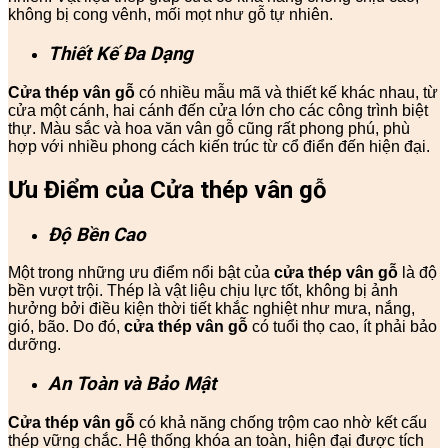
không bị cong vênh, mối mọt như gỗ tự nhiên.
Thiết Kế Đa Dạng
Cửa thép vân gỗ
có nhiều mẫu mã và thiết kế khác nhau, từ
cửa một cánh, hai cánh đến cửa lớn cho các công trình biệt
thự. Màu sắc và hoa văn vân gỗ cũng rất phong phú, phù
hợp với nhiều phong cách kiến trúc từ cổ điển đến hiện đại.
Ưu Điểm của Cửa thép vân gỗ
Độ Bền Cao
Một trong những ưu điểm nổi bật của
cửa thép vân gỗ
là độ
bền vượt trội. Thép là vật liệu chịu lực tốt, không bị ảnh
hưởng bởi điều kiện thời tiết khắc nghiệt như mưa, nắng,
gió, bão. Do đó,
cửa thép vân gỗ
có tuổi thọ cao, ít phải bảo
dưỡng.
An Toàn và Bảo Mật
Cửa thép vân gỗ
có khả năng chống trộm cao nhờ kết cấu
thép vững chắc. Hệ thống khóa an toàn, hiện đại được tích