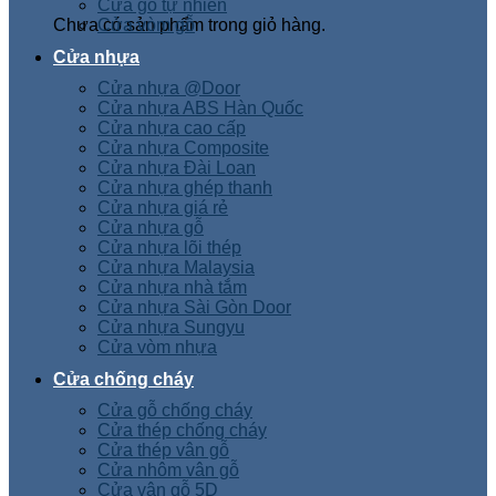
Cửa gỗ tự nhiên
Chưa có sản phẩm trong giỏ hàng.
Cửa vòm gỗ
Cửa nhựa
Cửa nhựa @Door
Cửa nhựa ABS Hàn Quốc
Cửa nhựa cao cấp
Cửa nhựa Composite
Cửa nhựa Đài Loan
Cửa nhựa ghép thanh
Cửa nhựa giá rẻ
Cửa nhựa gỗ
Cửa nhựa lõi thép
Cửa nhựa Malaysia
Cửa nhựa nhà tắm
Cửa nhựa Sài Gòn Door
Cửa nhựa Sungyu
Cửa vòm nhựa
Cửa chống cháy
Cửa gỗ chống cháy
Cửa thép chống cháy
Cửa thép vân gỗ
Cửa nhôm vân gỗ
Cửa vân gỗ 5D