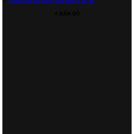
✅
Chính sách đặt hàng, giao hàng & đổi trả
⭐ BẢN ĐỒ