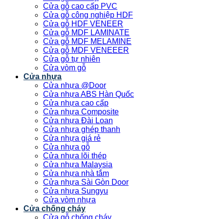
Cửa gỗ cao cấp PVC
Cửa gỗ công nghiệp HDF
Cửa gỗ HDF VENEER
Cửa gỗ MDF LAMINATE
Cửa gỗ MDF MELAMINE
Cửa gỗ MDF VENEEER
Cửa gỗ tự nhiên
Cửa vòm gỗ
Cửa nhựa
Cửa nhựa @Door
Cửa nhựa ABS Hàn Quốc
Cửa nhựa cao cấp
Cửa nhựa Composite
Cửa nhựa Đài Loan
Cửa nhựa ghép thanh
Cửa nhựa giá rẻ
Cửa nhựa gỗ
Cửa nhựa lõi thép
Cửa nhựa Malaysia
Cửa nhựa nhà tắm
Cửa nhựa Sài Gòn Door
Cửa nhựa Sungyu
Cửa vòm nhựa
Cửa chống cháy
Cửa gỗ chống cháy