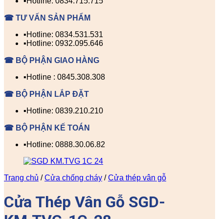
▪️Hotline: 0834.715.715
☎ TƯ VẤN SẢN PHẨM
▪️Hotline: 0834.531.531
▪️Hotline: 0932.095.646
☎ BỘ PHẬN GIAO HÀNG
▪️Hotline : 0845.308.308
☎ BỘ PHẬN LẮP ĐẶT
▪️Hotline: 0839.210.210
☎ BỘ PHẬN KẾ TOÁN
▪️Hotline: 0888.30.06.82
Trang chủ
/
Cửa chống cháy
/
Cửa thép vân gỗ
Cửa Thép Vân Gỗ SGD-