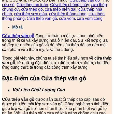
Mã:
SGD-KM.TVG-1C-28
Danh mục:
Cửa thép vân gỗ
Thẻ:
cửa sổ
,
Cửa thép an toàn
,
Cửa thép chống cháy
,
cửa thép
chung cư
,
cửa thép gỗ
,
cửa thép hiện đại
,
cửa thép nhà
chính
,
cửa thép sơn màu
,
cửa thép thông dụng
,
cửa thép
thông phòng
,
Cửa thép vân gỗ
,
cửa vòm
,
cửa vòm cong
Mô tả
Cửa thép vân gỗ
đang trở thành một lựa chọn phổ biến
trong thiết kế và xây dựng nhà ở hiện đại. Sự kết hợp giữa
vẻ đẹp tự nhiên của gỗ và độ bền của thép đã tạo nên một
sản phẩm vừa thẩm mỹ, vừa thực dụng.
Trong bài viết này, chúng ta sẽ tìm hiểu sâu hơn về
cửa thép
vân gỗ
, từ những đặc điểm, ưu điểm, nhược điểm, cho đến
ứng dụng thực tế trong các công trình xây dựng.
Đặc Điểm của Cửa thép vân gỗ
Vật Liệu Chất Lượng Cao
Cửa thép vân gỗ
được sản xuất từ thép cao cấp, sau đó
được phủ lên một lớp sơn vân gỗ. Công nghệ sơn tĩnh điện
giúp lớp vân gỗ trở nên chân thực, khó phân biệt với gỗ tự
nhiên. Vật liệu thép giúp cửa có khả năng chống chịu cao,