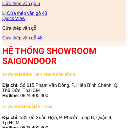
Cửa thép vân gỗ 6
Quick View
Cửa thép vân gỗ
Cửa thép vân gỗ 48
HỆ THỐNG SHOWROOM
SAIGONDOOR
SHOWROM BÌNH LỢI – PHẠM VĂN ĐỒNG
Địa chỉ:
Số 615 Phạm Văn Đồng, P. Hiệp Bình Chánh, Q.
Thủ Đức, Tp.HCM
Hotline:
0824.400.400
SHOWROOM QUẬN 9 –HCM
Địa chỉ:
535 Đỗ Xuân Hợp, P. Phước Long B, Quận 9,
Tp.HCM
Hotline:
0828.400.400