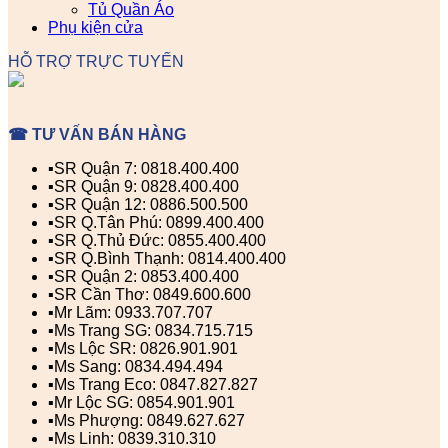
Tủ Quần Áo
Phụ kiện cửa
HỖ TRỢ TRỰC TUYẾN
☎ TƯ VẤN BÁN HÀNG
▪️SR Quận 7: 0818.400.400
▪️SR Quận 9: 0828.400.400
▪️SR Quận 12: 0886.500.500
▪️SR Q.Tân Phú: 0899.400.400
▪️SR Q.Thủ Đức: 0855.400.400
▪️SR Q.Bình Thạnh: 0814.400.400
▪️SR Quận 2: 0853.400.400
▪️SR Cần Thơ: 0849.600.600
▪️Mr Lãm: 0933.707.707
▪️Ms Trang SG: 0834.715.715
▪️Ms Lộc SR: 0826.901.901
▪️Ms Sang: 0834.494.494
▪️Ms Trang Eco: 0847.827.827
▪️Mr Lộc SG: 0854.901.901
▪️Ms Phượng: 0849.627.627
▪️Ms Linh: 0839.310.310