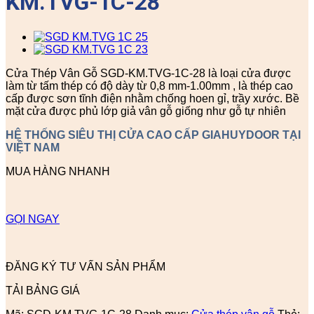
KM.TVG-1C-28
Cửa Thép Vân Gỗ SGD-KM.TVG-1C-28 là loại cửa được
làm từ tấm thép có độ dày từ 0,8 mm-1.00mm , là thép cao
cấp được sơn tĩnh điện nhằm chống hoen gỉ, trầy xước. Bề
mặt cửa được phủ lớp giả vân gỗ giống như gỗ tự nhiên
HỆ THỐNG SIÊU THỊ CỬA CAO CẤP GIAHUYDOOR TẠI
VIỆT NAM
MUA HÀNG NHANH
GỌI NGAY
ĐĂNG KÝ TƯ VẤN SẢN PHẨM
TẢI BẢNG GIÁ