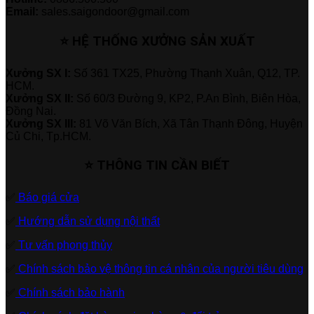
Email:
sales.saigondoor@gmail.com
⭐ HỆ THỐNG XƯỞNG SẢN XUẤT
Xưởng SX I:
Số 361 TX25, Phường Thạnh Xuân, Q12, TP.
HCM.
Xưởng SX II:
Số 60/3 Đường 9, KP2, P.An Bình, Biên Hòa,
Đồng Nai.
Xưởng SX III:
81 Võ Văn Bích, Xã Tân Thạnh Đông, Huyện
Củ Chi, Tp.HCM.
⭐ THÔNG TIN CẦN BIẾT
✅
Báo giá cửa
✅
Hướng dẫn sử dụng nội thất
✅
Tư vấn phong thủy
✅
Chính sách bảo vệ thông tin cá nhân của người tiêu dùng
✅
Chính sách bảo hành