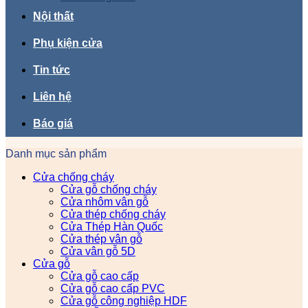
Nội thất
Phụ kiện cửa
Tin tức
Liên hệ
Báo giá
Danh mục sản phẩm
Cửa chống cháy
Cửa gỗ chống cháy
Cửa nhôm vân gỗ
Cửa thép chống cháy
Cửa Thép Hàn Quốc
Cửa thép vân gỗ
Cửa vân gỗ 5D
Cửa gỗ
Cửa gỗ cao cấp
Cửa gỗ cao cấp PVC
Cửa gỗ công nghiệp HDF