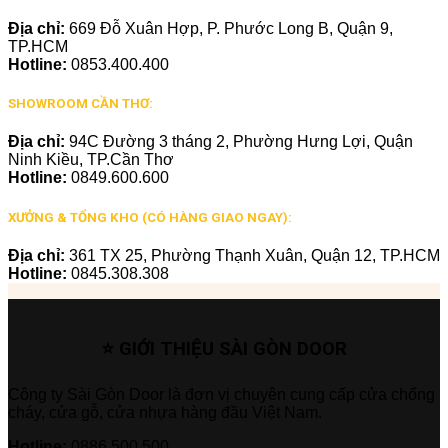
Địa chỉ:
669 Đỗ Xuân Hợp, P. Phước Long B, Quận 9,
TP.HCM
Hotline:
0853.400.400
SHOWROOM CẦN THƠ:
Địa chỉ:
94C Đường 3 tháng 2, Phường Hưng Lợi, Quận
Ninh Kiều, TP.Cần Thơ
Hotline:
0849.600.600
XƯỞNG & TỔNG KHO (CÓ HÀNG GIAO NGAY):
Địa chỉ:
361 TX 25, Phường Thạnh Xuân, Quận 12, TP.HCM
Hotline:
0845.308.308
⭐ GIỚI THIỆU SÀI GÒN DOOR
Công ty Sài Gòn Door là đơn vị chuyên cung cấp cửa chống
cháy, cửa gỗ, cửa nhựa hàng đầu Việt Nam.
Hotline:
0886.500.500