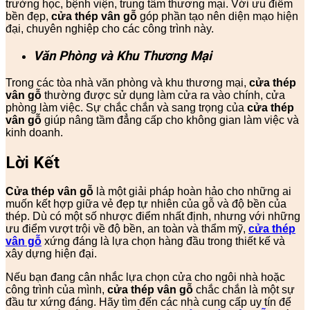
trường học, bệnh viện, trung tâm thương mại. Với ưu điểm
bền đẹp,
cửa thép vân gỗ
góp phần tạo nên diện mạo hiện
đại, chuyên nghiệp cho các công trình này.
Văn Phòng và Khu Thương Mại
Trong các tòa nhà văn phòng và khu thương mại,
cửa thép
vân gỗ
thường được sử dụng làm cửa ra vào chính, cửa
phòng làm việc. Sự chắc chắn và sang trọng của
cửa thép
vân gỗ
giúp nâng tầm đẳng cấp cho không gian làm việc và
kinh doanh.
Lời Kết
Cửa thép vân gỗ
là một giải pháp hoàn hảo cho những ai
muốn kết hợp giữa vẻ đẹp tự nhiên của gỗ và độ bền của
thép. Dù có một số nhược điểm nhất định, nhưng với những
ưu điểm vượt trội về độ bền, an toàn và thẩm mỹ,
cửa thép
vân gỗ
xứng đáng là lựa chọn hàng đầu trong thiết kế và
xây dựng hiện đại.
Nếu bạn đang cân nhắc lựa chọn cửa cho ngôi nhà hoặc
công trình của mình,
cửa thép vân gỗ
chắc chắn là một sự
đầu tư xứng đáng. Hãy tìm đến các nhà cung cấp uy tín để