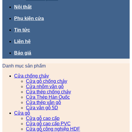
Nội thất
Phụ kiện cửa
Tin tức
Liên hệ
Báo giá
Danh mục sản phẩm
Cửa chống cháy
Cửa gỗ chống cháy
Cửa nhôm vân gỗ
Cửa thép chống cháy
Cửa Thép Hàn Quốc
Cửa thép vân gỗ
Cửa vân gỗ 5D
Cửa gỗ
Cửa gỗ cao cấp
Cửa gỗ cao cấp PVC
Cửa gỗ công nghiệp HDF