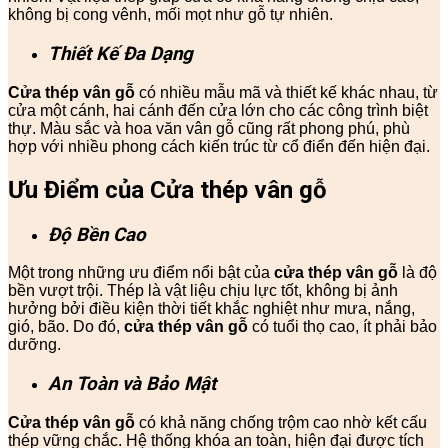
không bị cong vênh, mối mọt như gỗ tự nhiên.
Thiết Kế Đa Dạng
Cửa thép vân gỗ
có nhiều mẫu mã và thiết kế khác nhau, từ
cửa một cánh, hai cánh đến cửa lớn cho các công trình biệt
thự. Màu sắc và hoa văn vân gỗ cũng rất phong phú, phù
hợp với nhiều phong cách kiến trúc từ cổ điển đến hiện đại.
Ưu Điểm của Cửa thép vân gỗ
Độ Bền Cao
Một trong những ưu điểm nổi bật của
cửa thép vân gỗ
là độ
bền vượt trội. Thép là vật liệu chịu lực tốt, không bị ảnh
hưởng bởi điều kiện thời tiết khắc nghiệt như mưa, nắng,
gió, bão. Do đó,
cửa thép vân gỗ
có tuổi thọ cao, ít phải bảo
dưỡng.
An Toàn và Bảo Mật
Cửa thép vân gỗ
có khả năng chống trộm cao nhờ kết cấu
thép vững chắc. Hệ thống khóa an toàn, hiện đại được tích