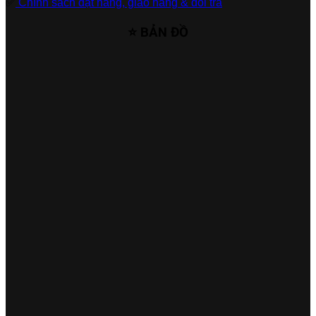
✅
Chính sách đặt hàng, giao hàng & đổi trả
⭐ BẢN ĐỒ