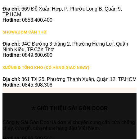
Địa chỉ:
669 Đỗ Xuân Hợp, P. Phước Long B, Quận 9,
TP.HCM
Hotline:
0853.400.400
SHOWROOM CẦN THƠ:
Địa chỉ:
94C Đường 3 tháng 2, Phường Hưng Lợi, Quận
Ninh Kiều, TP.Cần Thơ
Hotline:
0849.600.600
XƯỞNG & TỔNG KHO (CÓ HÀNG GIAO NGAY):
Địa chỉ:
361 TX 25, Phường Thạnh Xuân, Quận 12, TP.HCM
Hotline:
0845.308.308
⭐ GIỚI THIỆU SÀI GÒN DOOR
Công ty Sài Gòn Door là đơn vị chuyên cung cấp cửa chống
cháy, cửa gỗ, cửa nhựa hàng đầu Việt Nam.
Hotline:
0886.500.500