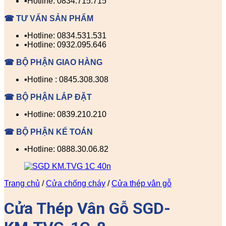
▪️Hotline: 0834.715.715
☎ TƯ VẤN SẢN PHẨM
▪️Hotline: 0834.531.531
▪️Hotline: 0932.095.646
☎ BỘ PHẬN GIAO HÀNG
▪️Hotline : 0845.308.308
☎ BỘ PHẬN LẮP ĐẶT
▪️Hotline: 0839.210.210
☎ BỘ PHẬN KẾ TOÁN
▪️Hotline: 0888.30.06.82
Trang chủ
/
Cửa chống cháy
/
Cửa thép vân gỗ
Cửa Thép Vân Gỗ SGD-