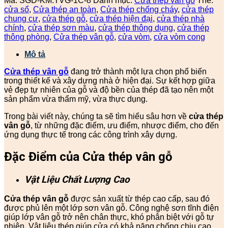
Mã:
SGD-KM.TVG-1C-8
Danh mục:
Cửa thép vân gỗ
Thẻ:
cửa sổ
,
Cửa thép an toàn
,
Cửa thép chống cháy
,
cửa thép
chung cư
,
cửa thép gỗ
,
cửa thép hiện đại
,
cửa thép nhà
chính
,
cửa thép sơn màu
,
cửa thép thông dụng
,
cửa thép
thông phòng
,
Cửa thép vân gỗ
,
cửa vòm
,
cửa vòm cong
Mô tả
Cửa thép vân gỗ
đang trở thành một lựa chọn phổ biến
trong thiết kế và xây dựng nhà ở hiện đại. Sự kết hợp giữa
vẻ đẹp tự nhiên của gỗ và độ bền của thép đã tạo nên một
sản phẩm vừa thẩm mỹ, vừa thực dụng.
Trong bài viết này, chúng ta sẽ tìm hiểu sâu hơn về
cửa thép
vân gỗ
, từ những đặc điểm, ưu điểm, nhược điểm, cho đến
ứng dụng thực tế trong các công trình xây dựng.
Đặc Điểm của Cửa thép vân gỗ
Vật Liệu Chất Lượng Cao
Cửa thép vân gỗ
được sản xuất từ thép cao cấp, sau đó
được phủ lên một lớp sơn vân gỗ. Công nghệ sơn tĩnh điện
giúp lớp vân gỗ trở nên chân thực, khó phân biệt với gỗ tự
nhiên. Vật liệu thép giúp cửa có khả năng chống chịu cao,