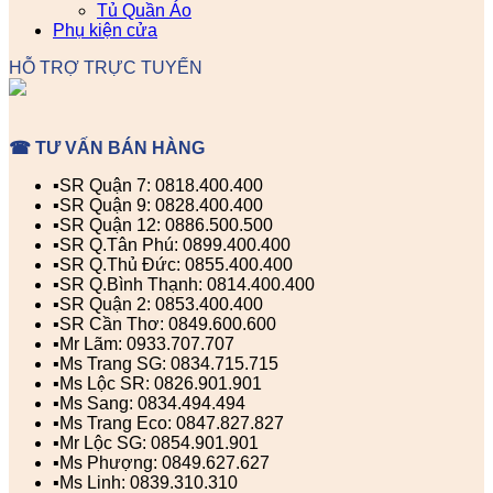
Tủ Quần Áo
Phụ kiện cửa
HỖ TRỢ TRỰC TUYẾN
☎ TƯ VẤN BÁN HÀNG
▪️SR Quận 7: 0818.400.400
▪️SR Quận 9: 0828.400.400
▪️SR Quận 12: 0886.500.500
▪️SR Q.Tân Phú: 0899.400.400
▪️SR Q.Thủ Đức: 0855.400.400
▪️SR Q.Bình Thạnh: 0814.400.400
▪️SR Quận 2: 0853.400.400
▪️SR Cần Thơ: 0849.600.600
▪️Mr Lãm: 0933.707.707
▪️Ms Trang SG: 0834.715.715
▪️Ms Lộc SR: 0826.901.901
▪️Ms Sang: 0834.494.494
▪️Ms Trang Eco: 0847.827.827
▪️Mr Lộc SG: 0854.901.901
▪️Ms Phượng: 0849.627.627
▪️Ms Linh: 0839.310.310