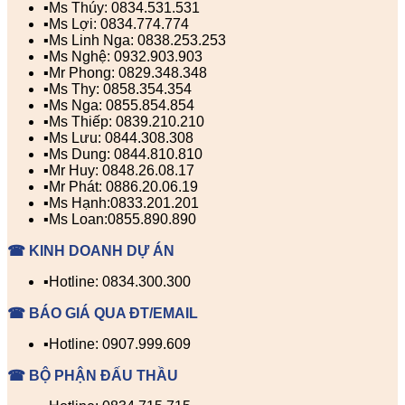
▪️Ms Thúy: 0834.531.531
▪️Ms Lợi: 0834.774.774
▪️Ms Linh Nga: 0838.253.253
▪️Ms Nghệ: 0932.903.903
▪️Mr Phong: 0829.348.348
▪️Ms Thy: 0858.354.354
▪️Ms Nga: 0855.854.854
▪️Ms Thiếp: 0839.210.210
▪️Ms Lưu: 0844.308.308
▪️Ms Dung: 0844.810.810
▪️Mr Huy: 0848.26.08.17
▪️Mr Phát: 0886.20.06.19
▪️Ms Hạnh:0833.201.201
▪️Ms Loan:0855.890.890
☎ KINH DOANH DỰ ÁN
▪️Hotline: 0834.300.300
☎ BÁO GIÁ QUA ĐT/EMAIL
▪️Hotline: 0907.999.609
☎ BỘ PHẬN ĐẤU THẦU