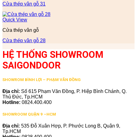
Cửa thép vân gỗ 31
Quick View
Cửa thép vân gỗ
Cửa thép vân gỗ 28
HỆ THỐNG SHOWROOM
SAIGONDOOR
SHOWROM BÌNH LỢI – PHẠM VĂN ĐỒNG
Địa chỉ:
Số 615 Phạm Văn Đồng, P. Hiệp Bình Chánh, Q.
Thủ Đức, Tp.HCM
Hotline:
0824.400.400
SHOWROOM QUẬN 9 –HCM
Địa chỉ:
535 Đỗ Xuân Hợp, P. Phước Long B, Quận 9,
Tp.HCM
Hotline:
0828.400.400