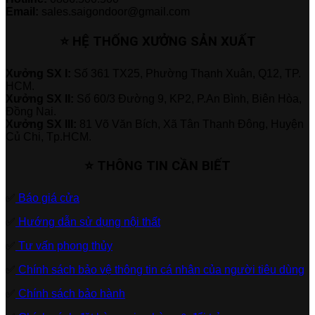
Email:
sales.saigondoor@gmail.com
⭐ HỆ THỐNG XƯỞNG SẢN XUẤT
Xưởng SX I:
Số 361 TX25, Phường Thạnh Xuân, Q12, TP.
HCM.
Xưởng SX II:
Số 60/3 Đường 9, KP2, P.An Bình, Biên Hòa,
Đồng Nai.
Xưởng SX III:
81 Võ Văn Bích, Xã Tân Thạnh Đông, Huyện
Củ Chi, Tp.HCM.
⭐ THÔNG TIN CẦN BIẾT
✅
Báo giá cửa
✅
Hướng dẫn sử dụng nội thất
✅
Tư vấn phong thủy
✅
Chính sách bảo vệ thông tin cá nhân của người tiêu dùng
✅
Chính sách bảo hành