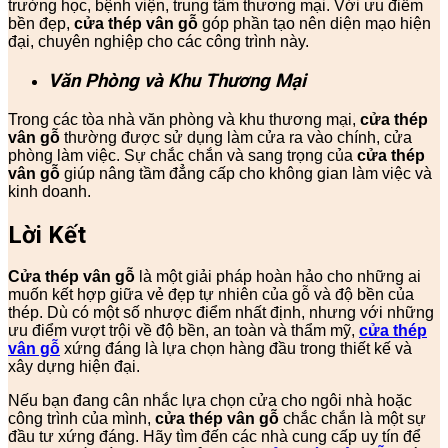
trường học, bệnh viện, trung tâm thương mại. Với ưu điểm
bền đẹp,
cửa thép vân gỗ
góp phần tạo nên diện mạo hiện
đại, chuyên nghiệp cho các công trình này.
Văn Phòng và Khu Thương Mại
Trong các tòa nhà văn phòng và khu thương mại,
cửa thép
vân gỗ
thường được sử dụng làm cửa ra vào chính, cửa
phòng làm việc. Sự chắc chắn và sang trọng của
cửa thép
vân gỗ
giúp nâng tầm đẳng cấp cho không gian làm việc và
kinh doanh.
Lời Kết
Cửa thép vân gỗ
là một giải pháp hoàn hảo cho những ai
muốn kết hợp giữa vẻ đẹp tự nhiên của gỗ và độ bền của
thép. Dù có một số nhược điểm nhất định, nhưng với những
ưu điểm vượt trội về độ bền, an toàn và thẩm mỹ,
cửa thép
vân gỗ
xứng đáng là lựa chọn hàng đầu trong thiết kế và
xây dựng hiện đại.
Nếu bạn đang cân nhắc lựa chọn cửa cho ngôi nhà hoặc
công trình của mình,
cửa thép vân gỗ
chắc chắn là một sự
đầu tư xứng đáng. Hãy tìm đến các nhà cung cấp uy tín để