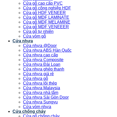
Cửa gỗ cao cấp PVC
Cửa gỗ công nghiệp HDF
Cửa gỗ HDF VENEER
Cửa gỗ MDF LAMINATE
Cửa gỗ MDF MELAMINE
Cửa gỗ MDF VENEEER
Cửa gỗ tự nhiên
Cửa vòm gỗ
Cửa nhựa
Cửa nhựa @Door
Cửa nhựa ABS Hàn Quốc
Cửa nhựa cao cấp
Cửa nhựa Composite
Cửa nhựa Đài Loan
Cửa nhựa ghép thanh
Cửa nhựa giá rẻ
Cửa nhựa gỗ
Cửa nhựa lõi thép
Cửa nhựa Malaysia
Cửa nhựa nhà tắm
Cửa nhựa Sài Gòn Door
Cửa nhựa Sungyu
Cửa vòm nhựa
Cửa chống cháy
Cửa gỗ chống cháy