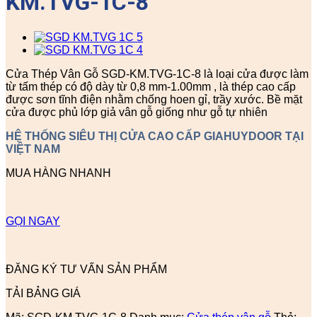
KM.TVG-1C-8
Cửa Thép Vân Gỗ SGD-KM.TVG-1C-8 là loại cửa được làm
từ tấm thép có độ dày từ 0,8 mm-1.00mm , là thép cao cấp
được sơn tĩnh điện nhằm chống hoen gỉ, trầy xước. Bề mặt
cửa được phủ lớp giả vân gỗ giống như gỗ tự nhiên
HỆ THỐNG SIÊU THỊ CỬA CAO CẤP GIAHUYDOOR TẠI
VIỆT NAM
MUA HÀNG NHANH
GỌI NGAY
ĐĂNG KÝ TƯ VẤN SẢN PHẨM
TẢI BẢNG GIÁ