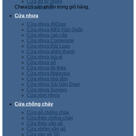
Cửa gỗ tự nhiên
Chưa có sản phẩm trong giỏ hàng.
Cửa vòm gỗ
Cửa nhựa
Cửa nhựa @Door
Cửa nhựa ABS Hàn Quốc
Cửa nhựa cao cấp
Cửa nhựa Composite
Cửa nhựa Đài Loan
Cửa nhựa ghép thanh
Cửa nhựa giá rẻ
Cửa nhựa gỗ
Cửa nhựa lõi thép
Cửa nhựa Malaysia
Cửa nhựa nhà tắm
Cửa nhựa Sài Gòn Door
Cửa nhựa Sungyu
Cửa vòm nhựa
Cửa chống cháy
Cửa gỗ chống cháy
Cửa thép chống cháy
Cửa thép vân gỗ
Cửa nhôm vân gỗ
Cửa vân gỗ 5D