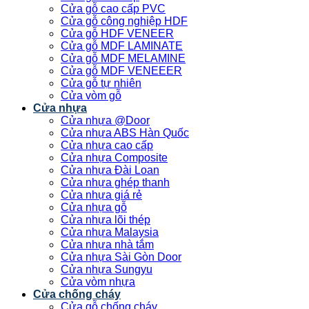
Cửa gỗ cao cấp PVC
Cửa gỗ công nghiệp HDF
Cửa gỗ HDF VENEER
Cửa gỗ MDF LAMINATE
Cửa gỗ MDF MELAMINE
Cửa gỗ MDF VENEEER
Cửa gỗ tự nhiên
Cửa vòm gỗ
Cửa nhựa
Cửa nhựa @Door
Cửa nhựa ABS Hàn Quốc
Cửa nhựa cao cấp
Cửa nhựa Composite
Cửa nhựa Đài Loan
Cửa nhựa ghép thanh
Cửa nhựa giá rẻ
Cửa nhựa gỗ
Cửa nhựa lõi thép
Cửa nhựa Malaysia
Cửa nhựa nhà tắm
Cửa nhựa Sài Gòn Door
Cửa nhựa Sungyu
Cửa vòm nhựa
Cửa chống cháy
Cửa gỗ chống cháy