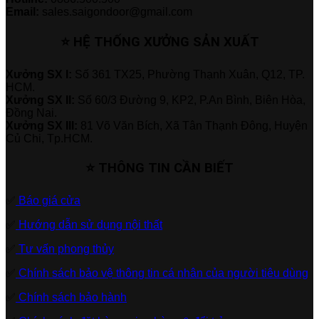
Email:
sales.saigondoor@gmail.com
⭐ HỆ THỐNG XƯỞNG SẢN XUẤT
Xưởng SX I:
Số 361 TX25, Phường Thạnh Xuân, Q12, TP.
HCM.
Xưởng SX II:
Số 60/3 Đường 9, KP2, P.An Bình, Biên Hòa,
Đồng Nai.
Xưởng SX III:
81 Võ Văn Bích, Xã Tân Thạnh Đông, Huyện
Củ Chi, Tp.HCM.
⭐ THÔNG TIN CẦN BIẾT
✅
Báo giá cửa
✅
Hướng dẫn sử dụng nội thất
✅
Tư vấn phong thủy
✅
Chính sách bảo vệ thông tin cá nhân của người tiêu dùng
✅
Chính sách bảo hành