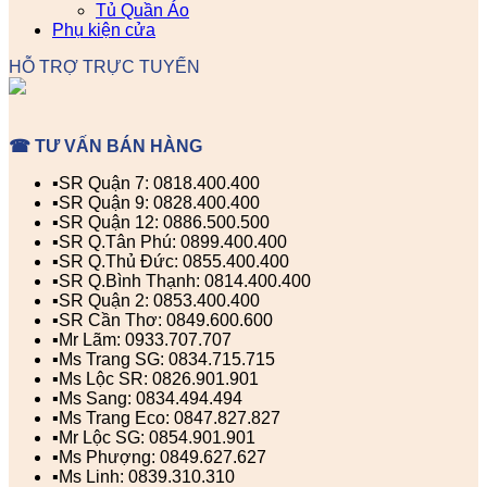
Tủ Quần Áo
Phụ kiện cửa
HỖ TRỢ TRỰC TUYẾN
☎ TƯ VẤN BÁN HÀNG
▪️SR Quận 7: 0818.400.400
▪️SR Quận 9: 0828.400.400
▪️SR Quận 12: 0886.500.500
▪️SR Q.Tân Phú: 0899.400.400
▪️SR Q.Thủ Đức: 0855.400.400
▪️SR Q.Bình Thạnh: 0814.400.400
▪️SR Quận 2: 0853.400.400
▪️SR Cần Thơ: 0849.600.600
▪️Mr Lãm: 0933.707.707
▪️Ms Trang SG: 0834.715.715
▪️Ms Lộc SR: 0826.901.901
▪️Ms Sang: 0834.494.494
▪️Ms Trang Eco: 0847.827.827
▪️Mr Lộc SG: 0854.901.901
▪️Ms Phượng: 0849.627.627
▪️Ms Linh: 0839.310.310