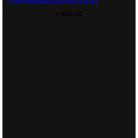
✅
Chính sách đặt hàng, giao hàng & đổi trả
⭐ BẢN ĐỒ