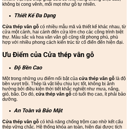
không bị cong vênh, mối mọt như gỗ tự nhiên.
Thiết Kế Đa Dạng
Cửa thép vân gỗ
có nhiều mẫu mã và thiết kế khác nhau, từ
cửa một cánh, hai cánh đến cửa lớn cho các công trình biệt
thự. Màu sắc và hoa văn vân gỗ cũng rất phong phú, phù
hợp với nhiều phong cách kiến trúc từ cổ điển đến hiện đại.
Ưu Điểm của Cửa thép vân gỗ
Độ Bền Cao
Một trong những ưu điểm nổi bật của
cửa thép vân gỗ
là độ
bền vượt trội. Thép là vật liệu chịu lực tốt, không bị ảnh
hưởng bởi điều kiện thời tiết khắc nghiệt như mưa, nắng,
gió, bão. Do đó,
cửa thép vân gỗ
có tuổi thọ cao, ít phải bảo
dưỡng.
An Toàn và Bảo Mật
Cửa thép vân gỗ
có khả năng chống trộm cao nhờ kết cấu
thép vững chắc. Hệ thống khóa an toàn, hiện đại được tích