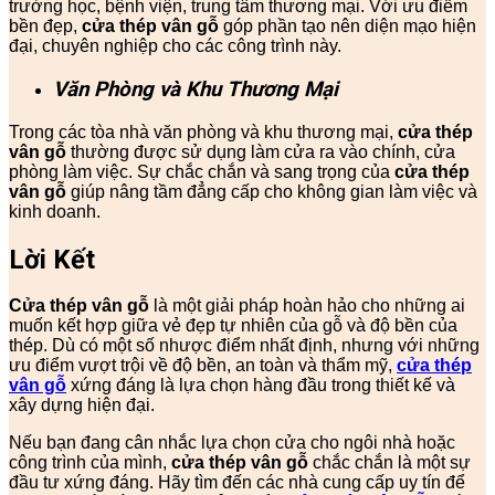
trường học, bệnh viện, trung tâm thương mại. Với ưu điểm
bền đẹp,
cửa thép vân gỗ
góp phần tạo nên diện mạo hiện
đại, chuyên nghiệp cho các công trình này.
Văn Phòng và Khu Thương Mại
Trong các tòa nhà văn phòng và khu thương mại,
cửa thép
vân gỗ
thường được sử dụng làm cửa ra vào chính, cửa
phòng làm việc. Sự chắc chắn và sang trọng của
cửa thép
vân gỗ
giúp nâng tầm đẳng cấp cho không gian làm việc và
kinh doanh.
Lời Kết
Cửa thép vân gỗ
là một giải pháp hoàn hảo cho những ai
muốn kết hợp giữa vẻ đẹp tự nhiên của gỗ và độ bền của
thép. Dù có một số nhược điểm nhất định, nhưng với những
ưu điểm vượt trội về độ bền, an toàn và thẩm mỹ,
cửa thép
vân gỗ
xứng đáng là lựa chọn hàng đầu trong thiết kế và
xây dựng hiện đại.
Nếu bạn đang cân nhắc lựa chọn cửa cho ngôi nhà hoặc
công trình của mình,
cửa thép vân gỗ
chắc chắn là một sự
đầu tư xứng đáng. Hãy tìm đến các nhà cung cấp uy tín để