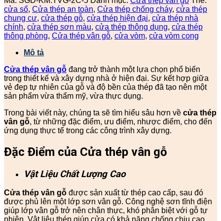
Mã:
SGD-KM.TVG-2C-5
Danh mục:
Cửa thép vân gỗ
Thẻ:
cửa sổ
,
Cửa thép an toàn
,
Cửa thép chống cháy
,
cửa thép
chung cư
,
cửa thép gỗ
,
cửa thép hiện đại
,
cửa thép nhà
chính
,
cửa thép sơn màu
,
cửa thép thông dụng
,
cửa thép
thông phòng
,
Cửa thép vân gỗ
,
cửa vòm
,
cửa vòm cong
Mô tả
Cửa thép vân gỗ
đang trở thành một lựa chọn phổ biến
trong thiết kế và xây dựng nhà ở hiện đại. Sự kết hợp giữa
vẻ đẹp tự nhiên của gỗ và độ bền của thép đã tạo nên một
sản phẩm vừa thẩm mỹ, vừa thực dụng.
Trong bài viết này, chúng ta sẽ tìm hiểu sâu hơn về
cửa thép
vân gỗ
, từ những đặc điểm, ưu điểm, nhược điểm, cho đến
ứng dụng thực tế trong các công trình xây dựng.
Đặc Điểm của Cửa thép vân gỗ
Vật Liệu Chất Lượng Cao
Cửa thép vân gỗ
được sản xuất từ thép cao cấp, sau đó
được phủ lên một lớp sơn vân gỗ. Công nghệ sơn tĩnh điện
giúp lớp vân gỗ trở nên chân thực, khó phân biệt với gỗ tự
nhiên. Vật liệu thép giúp cửa có khả năng chống chịu cao,