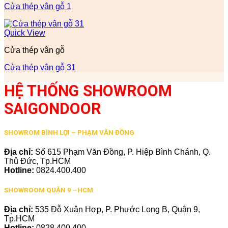
Cửa thép vân gỗ 1
Quick View
Cửa thép vân gỗ
Cửa thép vân gỗ 31
HỆ THỐNG SHOWROOM
SAIGONDOOR
SHOWROM BÌNH LỢI – PHẠM VĂN ĐỒNG
Địa chỉ:
Số 615 Phạm Văn Đồng, P. Hiệp Bình Chánh, Q.
Thủ Đức, Tp.HCM
Hotline:
0824.400.400
SHOWROOM QUẬN 9 –HCM
Địa chỉ:
535 Đỗ Xuân Hợp, P. Phước Long B, Quận 9,
Tp.HCM
Hotline:
0828.400.400