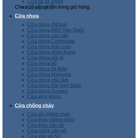
Cửa gỗ tự nhiên
Chưa có sản phẩm trong giỏ hàng.
Cửa vòm gỗ
Cửa nhựa
Cửa nhựa @Door
Cửa nhựa ABS Hàn Quốc
Cửa nhựa cao cấp
Cửa nhựa Composite
Cửa nhựa Đài Loan
Cửa nhựa ghép thanh
Cửa nhựa giá rẻ
Cửa nhựa gỗ
Cửa nhựa lõi thép
Cửa nhựa Malaysia
Cửa nhựa nhà tắm
Cửa nhựa Sài Gòn Door
Cửa nhựa Sungyu
Cửa vòm nhựa
Cửa chống cháy
Cửa gỗ chống cháy
Cửa thép chống cháy
Cửa thép vân gỗ
Cửa nhôm vân gỗ
Cửa vân gỗ 5D