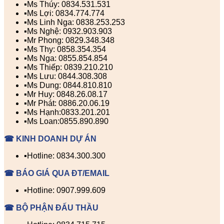
▪️Ms Thúy: 0834.531.531
▪️Ms Lợi: 0834.774.774
▪️Ms Linh Nga: 0838.253.253
▪️Ms Nghệ: 0932.903.903
▪️Mr Phong: 0829.348.348
▪️Ms Thy: 0858.354.354
▪️Ms Nga: 0855.854.854
▪️Ms Thiếp: 0839.210.210
▪️Ms Lưu: 0844.308.308
▪️Ms Dung: 0844.810.810
▪️Mr Huy: 0848.26.08.17
▪️Mr Phát: 0886.20.06.19
▪️Ms Hạnh:0833.201.201
▪️Ms Loan:0855.890.890
☎ KINH DOANH DỰ ÁN
▪️Hotline: 0834.300.300
☎ BÁO GIÁ QUA ĐT/EMAIL
▪️Hotline: 0907.999.609
☎ BỘ PHẬN ĐẤU THẦU