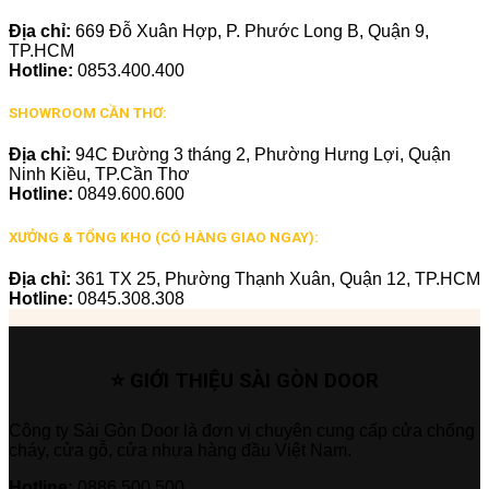
Địa chỉ:
669 Đỗ Xuân Hợp, P. Phước Long B, Quận 9,
TP.HCM
Hotline:
0853.400.400
SHOWROOM CẦN THƠ:
Địa chỉ:
94C Đường 3 tháng 2, Phường Hưng Lợi, Quận
Ninh Kiều, TP.Cần Thơ
Hotline:
0849.600.600
XƯỞNG & TỔNG KHO (CÓ HÀNG GIAO NGAY):
Địa chỉ:
361 TX 25, Phường Thạnh Xuân, Quận 12, TP.HCM
Hotline:
0845.308.308
⭐ GIỚI THIỆU SÀI GÒN DOOR
Công ty Sài Gòn Door là đơn vị chuyên cung cấp cửa chống
cháy, cửa gỗ, cửa nhựa hàng đầu Việt Nam.
Hotline:
0886.500.500