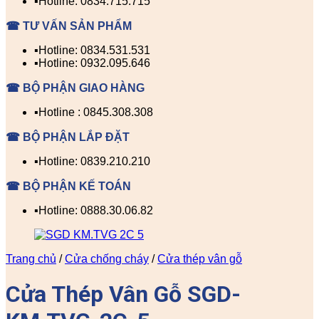
▪️Hotline: 0834.715.715
☎ TƯ VẤN SẢN PHẨM
▪️Hotline: 0834.531.531
▪️Hotline: 0932.095.646
☎ BỘ PHẬN GIAO HÀNG
▪️Hotline : 0845.308.308
☎ BỘ PHẬN LẮP ĐẶT
▪️Hotline: 0839.210.210
☎ BỘ PHẬN KẾ TOÁN
▪️Hotline: 0888.30.06.82
Trang chủ
/
Cửa chống cháy
/
Cửa thép vân gỗ
Cửa Thép Vân Gỗ SGD-