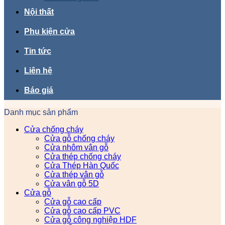
Nội thất
Phụ kiện cửa
Tin tức
Liên hệ
Báo giá
Danh mục sản phẩm
Cửa chống cháy
Cửa gỗ chống cháy
Cửa nhôm vân gỗ
Cửa thép chống cháy
Cửa Thép Hàn Quốc
Cửa thép vân gỗ
Cửa vân gỗ 5D
Cửa gỗ
Cửa gỗ cao cấp
Cửa gỗ cao cấp PVC
Cửa gỗ công nghiệp HDF